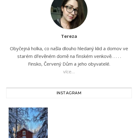
Tereza
Obyčejná holka, co našla dlouho hledaný klid a domov ve
starém dřevěném domě na finském venkově. . . . .
Finsko, Červený Dům a jeho obyvatelé.
více…
INSTAGRAM