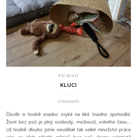
PSÍ KLUCI
KLUCI
4 Komentáře
Člověk si hodně snadno zvyká na klid. Snadno zpohodlní.
Život bez psů je plný svobody, možností, volného času….
Už hodně dlouho jsme neudělali tak velké množství práce
jako za těch několik měsíců bez psů. Doma relativně