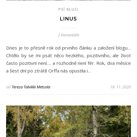
PSÍ KLUCI
LINUS
2 Komentáře
Dnes je to přesně rok od prvního článku a založení blogu…
Chtělo by se mi psát něco hezkého, pozitivního, ale život
často pozitivní není…. a rozhodně není fér. Rok, dva měsíce
a šest dní po ztrátě Orffa nás opustila i…
od
Tereza Talvikki Metsola
19. 11. 2020