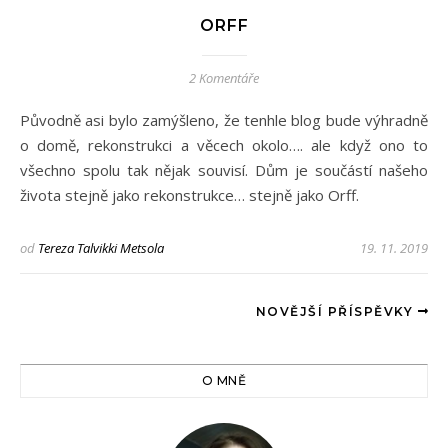
ORFF
2 Komentáře
Původně asi bylo zamýšleno, že tenhle blog bude výhradně
o domě, rekonstrukci a věcech okolo…. ale když ono to
všechno spolu tak nějak souvisí. Dům je součástí našeho
života stejně jako rekonstrukce… stejně jako Orff.
od
Tereza Talvikki Metsola
19. 11. 2019
NOVĚJŠÍ PŘÍSPĚVKY
O MNĚ