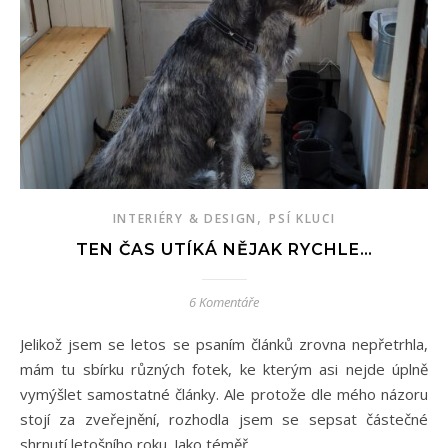
,
INTERIÉRY & DESIGN
PSÍ KLUCI
TEN ČAS UTÍKÁ NĚJAK RYCHLE…
6 Komentáře
Jelikož jsem se letos se psaním článků zrovna nepřetrhla,
mám tu sbírku různých fotek, ke kterým asi nejde úplně
vymýšlet samostatné články. Ale protože dle mého názoru
stojí za zveřejnění, rozhodla jsem se sepsat částečné
shrnutí letošního roku. Jako téměř…