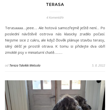
TERASA
4 Komentáře
Terasaaaa….jeee…. Ale hotová samozřejmě ještě není… Po
poslední návštěvě ostrova nás klasicky zradilo počasí.
Nejsme sice z cukru, ale když člověk plánuje stavbu terasy,
silný déšť je prostě otrava. K tomu si přidejte dva obří
zmoklé psy v miniaturní chatě………
od
Tereza Talvikki Metsola
5. 8. 2022