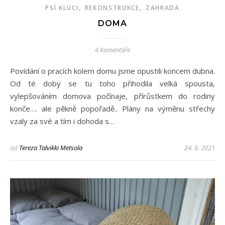
,
,
PSÍ KLUCI
REKONSTRUKCE
ZAHRADA
DOMA
4 Komentáře
Povídání o pracích kolem domu jsme opustili koncem dubna.
Od té doby se tu toho přihodila velká spousta,
vylepšováním domova počínaje, přírůstkem do rodiny
konče…. ale pěkně popořadě.. Plány na výměnu střechy
vzaly za své a tím i dohoda s…
od
Tereza Talvikki Metsola
24. 8. 2021