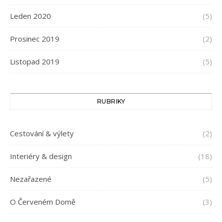
Leden 2020
(5)
Prosinec 2019
(2)
Listopad 2019
(5)
RUBRIKY
Cestování & výlety
(2)
Interiéry & design
(18)
Nezařazené
(5)
O Červeném Domě
(3)