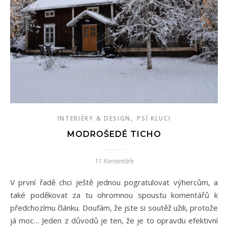
,
INTERIÉRY & DESIGN
PSÍ KLUCI
MODROŠEDÉ TICHO
11 Komentáře
V první řadě chci ještě jednou pogratulovat výhercům, a
také poděkovat za tu ohromnou spoustu komentářů k
předchozímu článku. Doufám, že jste si soutěž užili, protože
já moc… Jeden z důvodů je ten, že je to opravdu efektivní