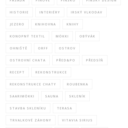
FASÁDA
FINOVÉ
FINSKO
FINSKÝ DESIGN
HISTORIE
INTERIÉRY
IRSKÝ VLKODAV
JEZERO
KNIHOVNA
KNIHY
KONOPNÝ TEXTIL
MÖKKI
OBÝVÁK
OHNIŠTĚ
ORFF
OSTROV
OSTROVNÍ CHATA
PŘED&PO
PŘEDSÍŇ
RECEPT
REKONSTRUKCE
REKONSTRUKCE CHATY
ROUBENKA
SAARIMÖKKI
SAUNA
SKLENÍK
STAVBA SKLENÍKU
TERASA
TRVALKOVÉ ZÁHONY
VITAVIA SIRIUS