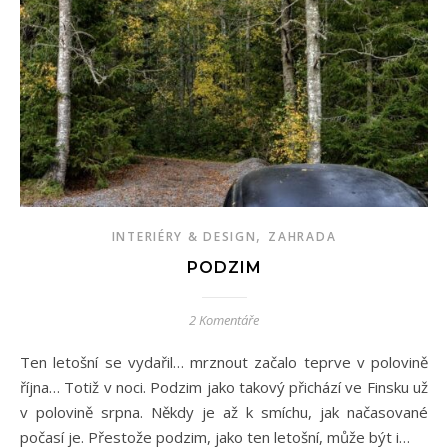
,
INTERIÉRY & DESIGN
ZAHRADA
PODZIM
2 Komentáře
Ten letošní se vydařil… mrznout začalo teprve v polovině
října… Totiž v noci. Podzim jako takový přichází ve Finsku už
v polovině srpna. Někdy je až k smíchu, jak načasované
počasí je. Přestože podzim, jako ten letošní, může být i…