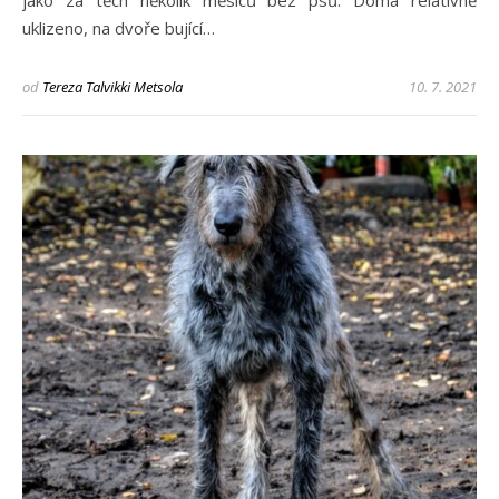
uklizeno, na dvoře bující…
od
Tereza Talvikki Metsola
10. 7. 2021