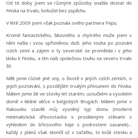
Od té doby jsem se různými způsoby snažila dostat do
Finska na trvalo, bohužel bez úspěchu.
V létě 2009 jsem však poznala svého partnera Pepu.
Kromě fantastického, šikovného a chytrého muže jsem v
něm našla i svou spřízněnou duši. Jeho touha po poznání
cizích zemí a zájem o ty severské se proměnila i v jeho
lásku k Finsku, a tím naši společnou touhu na severu trvale
žít.
Měli jsme různé jiné sny, o životě v jiných cizích zemích, o
jejich poznávání, s pozdějším trvalým přesunem do Finska.
Málem jsme žili ve stovky let starém, uzoučkém a vysokém
domě v klidné uličce v belgických Brugách. Málem jsme v
Rakousku stavěli můj vysněný typ domu (moderní
minimalistická dřevostavba s prosklenými stěnami s
výhledem do březového háje s podrostem sasanek)…
každý z plánů však skončil už v začátku, to kvůli stesku a