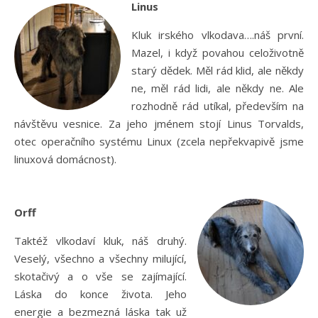
Linus
Kluk irského vlkodava….náš první.
Mazel, i když povahou celoživotně
starý dědek. Měl rád klid, ale někdy
ne, měl rád lidi, ale někdy ne. Ale
rozhodně rád utíkal, především na
návštěvu vesnice. Za jeho jménem stojí Linus Torvalds,
otec operačního systému Linux (zcela nepřekvapivě jsme
linuxová domácnost).
Orff
Taktéž vlkodaví kluk, náš druhý.
Veselý, všechno a všechny milující,
skotačivý a o vše se zajímající.
Láska do konce života. Jeho
energie a bezmezná láska tak už