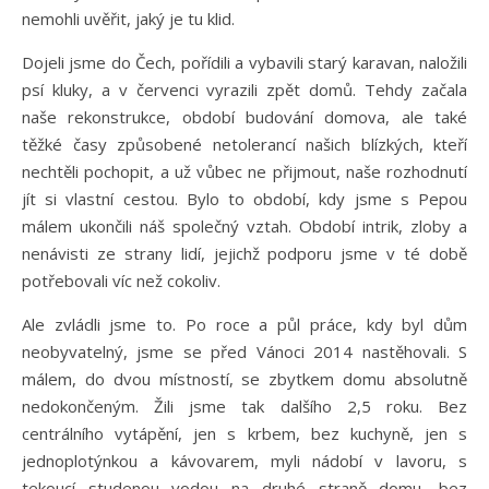
nemohli uvěřit, jaký je tu klid.
Dojeli jsme do Čech, pořídili a vybavili starý karavan, naložili
psí kluky, a v červenci vyrazili zpět domů. Tehdy začala
naše rekonstrukce, období budování domova, ale také
těžké časy způsobené netolerancí našich blízkých, kteří
nechtěli pochopit, a už vůbec ne přijmout, naše rozhodnutí
jít si vlastní cestou. Bylo to období, kdy jsme s Pepou
málem ukončili náš společný vztah. Období intrik, zloby a
nenávisti ze strany lidí, jejichž podporu jsme v té době
potřebovali víc než cokoliv.
Ale zvládli jsme to. Po roce a půl práce, kdy byl dům
neobyvatelný, jsme se před Vánoci 2014 nastěhovali. S
málem, do dvou místností, se zbytkem domu absolutně
nedokončeným. Žili jsme tak dalšího 2,5 roku. Bez
centrálního vytápění, jen s krbem, bez kuchyně, jen s
jednoplotýnkou a kávovarem, myli nádobí v lavoru, s
tekoucí studenou vodou na druhé straně domu, bez