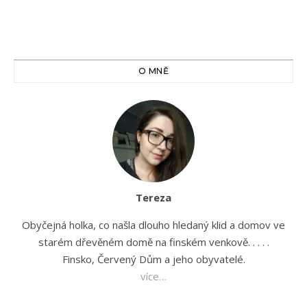
O MNĚ
Tereza
Obyčejná holka, co našla dlouho hledaný klid a domov ve
starém dřevěném domě na finském venkově. . . . .
Finsko, Červený Dům a jeho obyvatelé.
více…