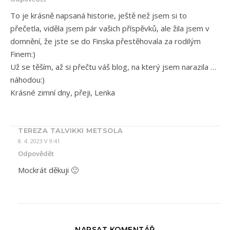
To je krásně napsaná historie, ještě než jsem si to
přečetla, viděla jsem pár vašich příspěvků, ale žila jsem v
domnění, že jste se do Finska přestěhovala za rodilým
Finem:)
Už se těším, až si přečtu váš blog, na který jsem narazila …
náhodou:)
Krásné zimní dny, přeji, Lenka
TEREZA TALVIKKI METSOLA
8. 4. 2023 V 9:41
Odpovědět
Mockrát děkuji 🙂
NAPSAT KOMENTÁŘ