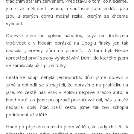
tradičním starém červeném. Představu o tom, co hledáme,
jsme tak měli dost jasnou, a současně jsem věděla, jaká
jsou u starých domů možná rizika, kterým se chceme
vyhnout.
Objevila jsem ho úplnou náhodou, když mi docházela
trpělivost a v hledání obrázků na Googlu finsky jen tak
napsala „červený dům na prodej“…. A tam byl. Někde
uprostřed první strany vyhledávání. Dům, do kterého jsem
se zamilovala už z první fotky.
Cesta ke koupi nebyla jednoduchá, dům jsme objevili v
zimě a dohodli se s majiteli, že dorazíme na prohlídku na
jaře. Po cestě nás však v Polsku nejprve zradilo auto, a
hned poté, co jsme po opravě pokračovali dál, nás tamtéž
naboural opilý řidič. Další cestu jsme tak byli schopni
podniknout až v létě.
Hned po příjezdu na místo jsem věděla, že tady chci žít. A