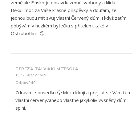
země ale Finsko je opravdu země svobody a klidu.
Děkuji moc za Vaše krásné příspěvky a doufám, že
jednou budu mít svůj vlastní Červený dům, i když zatím
pobývám v hezkém bytečku s přítelem, také v
Ostrobothnii. 🙂
TEREZA TALVIKKI METSOLA
15. 12. 2022 V 16:09
Odpovědět
Zdravím, sousedko 🙂 Moc děkuji a přeji ať se Vám ten
vlastní červený/anebo vlastně jakýkoliv vysněný dům
splní.