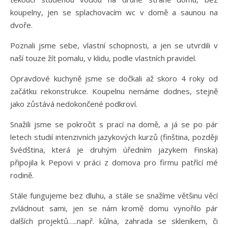
koupelny, jen se splachovacím wc v domě a saunou na
dvoře.
Poznali jsme sebe, vlastní schopnosti, a jen se utvrdili v
naší touze žít pomalu, v klidu, podle vlastních pravidel.
Opravdové kuchyně jsme se dočkali až skoro 4 roky od
začátku rekonstrukce. Koupelnu nemáme dodnes, stejně
jako zůstává nedokončené podkroví.
Snažili jsme se pokročit s prací na domě, a já se po pár
letech studií intenzivních jazykových kurzů (finština, později
švédština, která je druhým úředním jazykem Finska)
připojila k Pepovi v práci z domova pro firmu patřící mé
rodině.
Stále fungujeme bez dluhu, a stále se snažíme většinu věcí
zvládnout sami, jen se nám kromě domu vynořilo pár
dalších projektů…..např. kůlna, zahrada se skleníkem, či