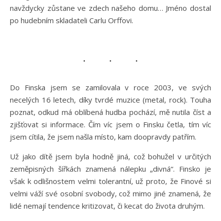
navždycky zůstane ve zdech našeho domu… Jméno dostal
po hudebním skladateli Carlu Orffovi.
Do Finska jsem se zamilovala v roce 2003, ve svých
necelých 16 letech, díky tvrdé muzice (metal, rock). Touha
poznat, odkud má oblíbená hudba pochází, mě nutila číst a
zjišťovat si informace. Čím víc jsem o Finsku četla, tím víc
jsem cítila, že jsem našla místo, kam doopravdy patřím.
Už jako dítě jsem byla hodně jiná, což bohužel v určitých
zeměpisných šířkách znamená nálepku „divná“. Finsko je
však k odlišnostem velmi tolerantní, už proto, že Finové si
velmi váží své osobní svobody, což mimo jiné znamená, že
lidé nemají tendence kritizovat, či kecat do života druhým.