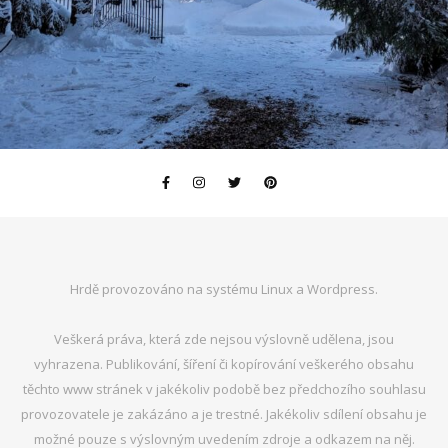
Hrdě provozováno na systému Linux a Wordpress.
Veškerá práva, která zde nejsou výslovně udělena, jsou
vyhrazena. Publikování, šíření či kopírování veškerého obsahu
těchto www stránek v jakékoliv podobě bez předchozího souhlasu
provozovatele je zakázáno a je trestné. Jakékoliv sdílení obsahu je
možné pouze s výslovným uvedením zdroje a odkazem na něj.