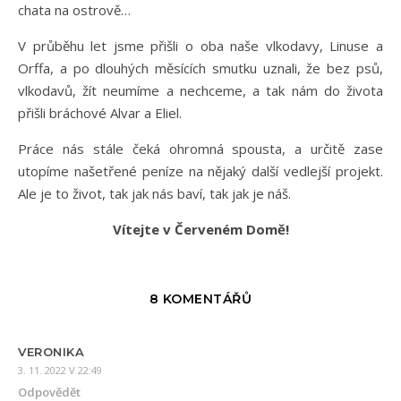
chata na ostrově…
V průběhu let jsme přišli o oba naše vlkodavy, Linuse a
Orffa, a po dlouhých měsících smutku uznali, že bez psů,
vlkodavů, žít neumíme a nechceme, a tak nám do života
přišli bráchové Alvar a Eliel.
Práce nás stále čeká ohromná spousta, a určitě zase
utopíme našetřené peníze na nějaký další vedlejší projekt.
Ale je to život, tak jak nás baví, tak jak je náš.
Vítejte v Červeném Domě!
8 KOMENTÁŘŮ
VERONIKA
3. 11. 2022 V 22:49
Odpovědět