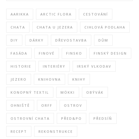
AARIKKA
ARCTIC FLORA
CESTOVÁNÍ
CHATA
CHATA U JEZERA
CIHLOVÁ PODLAHA
DIY
DÁRKY
DŘEVOSTAVBA
DŮM
FASÁDA
FINOVÉ
FINSKO
FINSKÝ DESIGN
HISTORIE
INTERIÉRY
IRSKÝ VLKODAV
JEZERO
KNIHOVNA
KNIHY
KONOPNÝ TEXTIL
MÖKKI
OBÝVÁK
OHNIŠTĚ
ORFF
OSTROV
OSTROVNÍ CHATA
PŘED&PO
PŘEDSÍŇ
RECEPT
REKONSTRUKCE