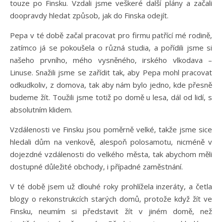
touze po Finsku. Vzdali jsme veškeré další plány a začali
doopravdy hledat způsob, jak do Finska odejít.
Pepa v té době začal pracovat pro firmu patřící mé rodině,
zatímco já se pokoušela o různá studia, a pořídili jsme si
našeho prvního, mého vysněného, irského vlkodava –
Linuse. Snažili jsme se zařídit tak, aby Pepa mohl pracovat
odkudkoliv, z domova, tak aby nám bylo jedno, kde přesně
budeme žít. Toužili jsme totiž po domě u lesa, dál od lidí, s
absolutním klidem.
Vzdálenosti ve Finsku jsou poměrně velké, takže jsme sice
hledali dům na venkově, alespoň polosamotu, nicméně v
dojezdné vzdálenosti do velkého města, tak abychom měli
dostupné důležité obchody, i případné zaměstnání.
V té době jsem už dlouhé roky prohlížela inzeráty, a četla
blogy o rekonstrukcích starých domů, protože když žít ve
Finsku, neumím si představit žít v jiném domě, než