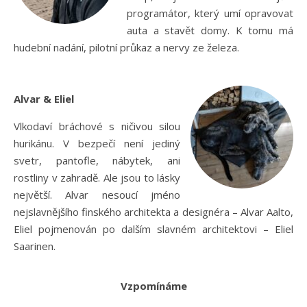
programátor, který umí opravovat
auta a stavět domy. K tomu má
hudební nadání, pilotní průkaz a nervy ze železa.
Alvar & Eliel
Vlkodaví bráchové s ničivou silou
hurikánu. V bezpečí není jediný
svetr, pantofle, nábytek, ani
rostliny v zahradě. Ale jsou to lásky
největší. Alvar nesoucí jméno
nejslavnějšího finského architekta a designéra – Alvar Aalto,
Eliel pojmenován po dalším slavném architektovi – Eliel
Saarinen.
Vzpomínáme