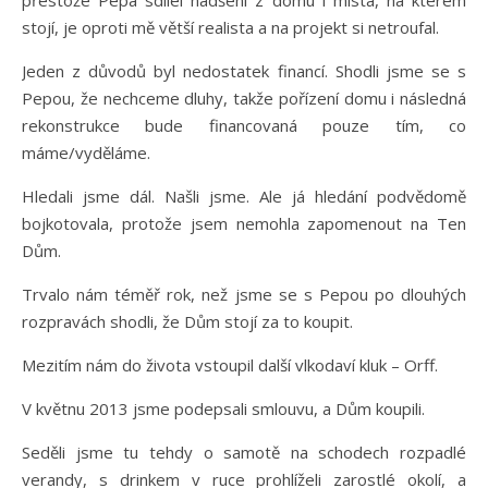
přestože Pepa sdílel nadšení z domu i místa, na kterém
stojí, je oproti mě větší realista a na projekt si netroufal.
Jeden z důvodů byl nedostatek financí. Shodli jsme se s
Pepou, že nechceme dluhy, takže pořízení domu i následná
rekonstrukce bude financovaná pouze tím, co
máme/vyděláme.
Hledali jsme dál. Našli jsme. Ale já hledání podvědomě
bojkotovala, protože jsem nemohla zapomenout na Ten
Dům.
Trvalo nám téměř rok, než jsme se s Pepou po dlouhých
rozpravách shodli, že Dům stojí za to koupit.
Mezitím nám do života vstoupil další vlkodaví kluk – Orff.
V květnu 2013 jsme podepsali smlouvu, a Dům koupili.
Seděli jsme tu tehdy o samotě na schodech rozpadlé
verandy, s drinkem v ruce prohlíželi zarostlé okolí, a