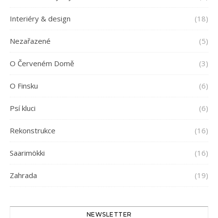
Interiéry & design
(18)
Nezařazené
(5)
O Červeném Domě
(3)
O Finsku
(6)
Psí kluci
(6)
Rekonstrukce
(16)
Saarimökki
(16)
Zahrada
(19)
NEWSLETTER