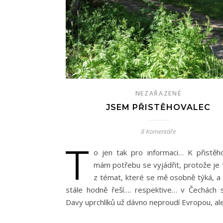
NEZAŘAZENÉ
JSEM PŘISTĚHOVALEC
8 Komentáře
T
o jen tak pro informaci… K přistěho
mám potřebu se vyjádřit, protože je 
z témat, které se mě osobně týká, a 
stále hodně řeší…. respektive… v Čechách 
Davy uprchlíků už dávno neproudí Evropou, al