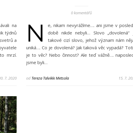
0 komentářů
N
ávali na
e, nikam nevyrážíme…. ani jsme v posled
lik týdnů
době nikde nebyli… Slovo „dovolená“ 
 svetrů a
takové cizí slovo, jehož význam nám něj
byvatele
uniká…. Co je dovolená? Jak taková věc vypadá? Toti
o mrzí.
je to věc? Nebo činnost? Ale teď vážně…. naposle
jsme byli…
30. 7. 2020
od
Tereza Talvikki Metsola
15. 7. 2