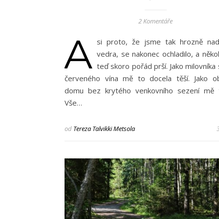
2 Komentáře
A
si proto, že jsme tak hrozně nad
vedra, se nakonec ochladilo, a něko
teď skoro pořád prší. Jako milovníka
červeného vína mě to docela těší. Jako o
domu bez krytého venkovního sezení mě t
Vše…
od
Tereza Talvikki Metsola