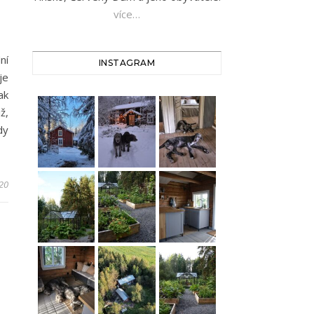
více…
ní
INSTAGRAM
je
ak
ž,
dy
020