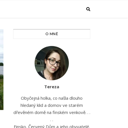
O MNĚ
Tereza
Obyčejná holka, co našla dlouho
hledaný klid a domov ve starém
dřevěném domě na finském venkově. . .
. .
Finsko, Červený Dům a jeho obyvatelé.