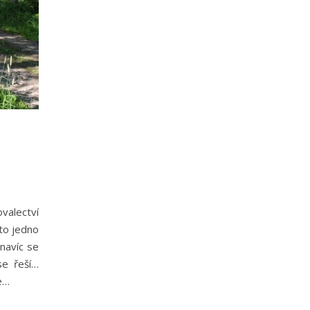
valectví
to jedno
navíc se
se řeší…
e…