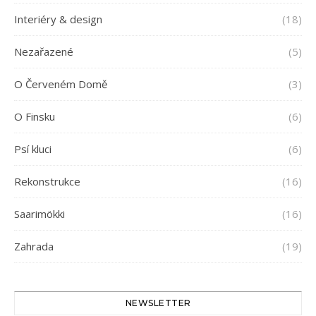
Interiéry & design
(18)
Nezařazené
(5)
O Červeném Domě
(3)
O Finsku
(6)
Psí kluci
(6)
Rekonstrukce
(16)
Saarimökki
(16)
Zahrada
(19)
NEWSLETTER