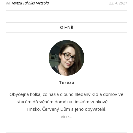
od
Tereza Talvikki Metsola
22. 4. 2021
O MNĚ
Tereza
Obyčejná holka, co našla dlouho hledaný klid a domov ve
starém dřevěném domě na finském venkově. . . . .
Finsko, Červený Dům a jeho obyvatelé.
více…