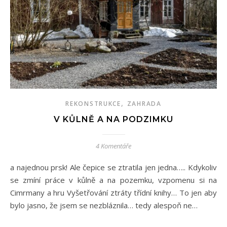
,
REKONSTRUKCE
ZAHRADA
V KŮLNĚ A NA PODZIMKU
4 Komentáře
a najednou prsk! Ale čepice se ztratila jen jedna….. Kdykoliv
se zmíní práce v kůlně a na pozemku, vzpomenu si na
Cimrmany a hru Vyšetřování ztráty třídní knihy… To jen aby
bylo jasno, že jsem se nezbláznila… tedy alespoň ne…