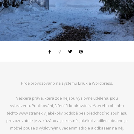
Hrdě provozováno na systému Linux a Wordpress.
Veškerá práva, která zde nejsou výslovně udělena, jsou
vyhrazena. Publikování, šíření či kopírování veškerého obsahu
těchto www stránek v jakékoliv podobě bez předchozího souhlasu
provozovatele je zakázáno a je trestné. Jakékoliv sdílení obsahu je
možné pouze s výslovným uvedením zdroje a odkazem na něj.