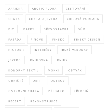
AARIKKA
ARCTIC FLORA
CESTOVÁNÍ
CHATA
CHATA U JEZERA
CIHLOVÁ PODLAHA
DIY
DÁRKY
DŘEVOSTAVBA
DŮM
FASÁDA
FINOVÉ
FINSKO
FINSKÝ DESIGN
HISTORIE
INTERIÉRY
IRSKÝ VLKODAV
JEZERO
KNIHOVNA
KNIHY
KONOPNÝ TEXTIL
MÖKKI
OBÝVÁK
OHNIŠTĚ
ORFF
OSTROV
OSTROVNÍ CHATA
PŘED&PO
PŘEDSÍŇ
RECEPT
REKONSTRUKCE