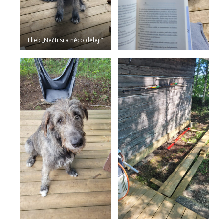
Eliel: „Nečti si a něco dělej!“