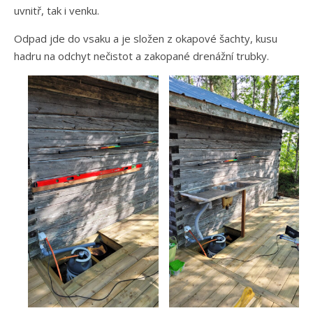
uvnitř, tak i venku.
Odpad jde do vsaku a je složen z okapové šachty, kusu
hadru na odchyt nečistot a zakopané drenážní trubky.