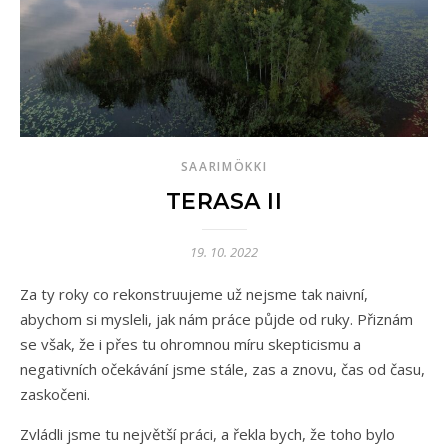
SAARIMÖKKI
TERASA II
19. 10. 2022
Za ty roky co rekonstruujeme už nejsme tak naivní,
abychom si mysleli, jak nám práce půjde od ruky. Přiznám
se však, že i přes tu ohromnou míru skepticismu a
negativních očekávání jsme stále, zas a znovu, čas od času,
zaskočeni.
Zvládli jsme tu největší práci, a řekla bych, že toho bylo