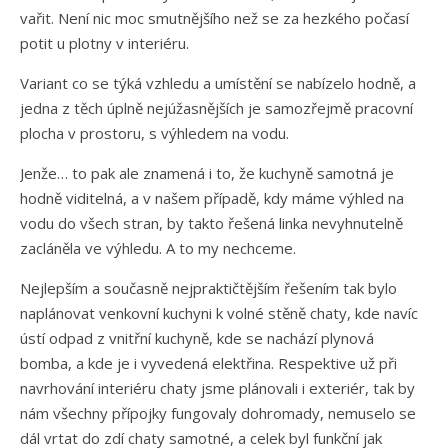
vařit. Není nic moc smutnějšího než se za hezkého počasí
potit u plotny v interiéru.
Variant co se týká vzhledu a umístění se nabízelo hodně, a
jedna z těch úplně nejúžasnějších je samozřejmě pracovní
plocha v prostoru, s výhledem na vodu.
Jenže… to pak ale znamená i to, že kuchyně samotná je
hodně viditelná, a v našem případě, kdy máme výhled na
vodu do všech stran, by takto řešená linka nevyhnutelně
zacláněla ve výhledu. A to my nechceme.
Nejlepším a současně nejpraktičtějším řešením tak bylo
naplánovat venkovní kuchyni k volné stěně chaty, kde navíc
ústí odpad z vnitřní kuchyně, kde se nachází plynová
bomba, a kde je i vyvedená elektřina. Respektive už při
navrhování interiéru chaty jsme plánovali i exteriér, tak by
nám všechny přípojky fungovaly dohromady, nemuselo se
dál vrtat do zdí chaty samotné, a celek byl funkční jak