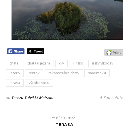
chata
chata u jezera
diy
Finsko
irský vlkodav
jezero
ostrov
rekonstrukce chaty
saarimökki
terasa
výroba stolu
od
Tereza Talvikki Metsola
4 Komentáře
PŘEDCHOZÍ
TERASA