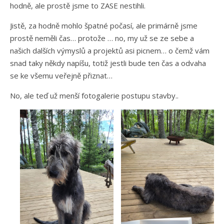
hodně, ale prostě jsme to ZASE nestihli.
Jistě, za hodně mohlo špatné počasí, ale primárně jsme
prostě neměli čas… protože … no, my už se ze sebe a
našich dalších výmyslů a projektů asi picnem… o čemž vám
snad taky někdy napíšu, totiž jestli bude ten čas a odvaha
se ke všemu veřejně přiznat…
No, ale teď už menší fotogalerie postupu stavby..