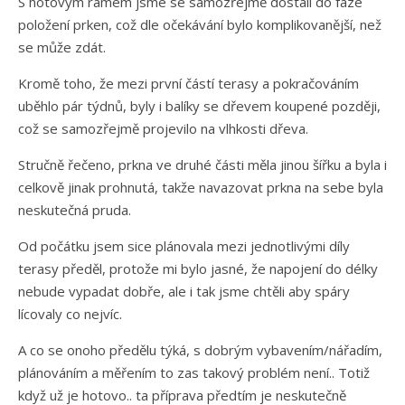
S hotovým rámem jsme se samozřejmě dostali do fáze
položení prken, což dle očekávání bylo komplikovanější, než
se může zdát.
Kromě toho, že mezi první částí terasy a pokračováním
uběhlo pár týdnů, byly i balíky se dřevem koupené později,
což se samozřejmě projevilo na vlhkosti dřeva.
Stručně řečeno, prkna ve druhé části měla jinou šířku a byla i
celkově jinak prohnutá, takže navazovat prkna na sebe byla
neskutečná pruda.
Od počátku jsem sice plánovala mezi jednotlivými díly
terasy předěl, protože mi bylo jasné, že napojení do délky
nebude vypadat dobře, ale i tak jsme chtěli aby spáry
lícovaly co nejvíc.
A co se onoho předělu týká, s dobrým vybavením/nářadím,
plánováním a měřením to zas takový problém není.. Totiž
když už je hotovo.. ta příprava předtím je neskutečně