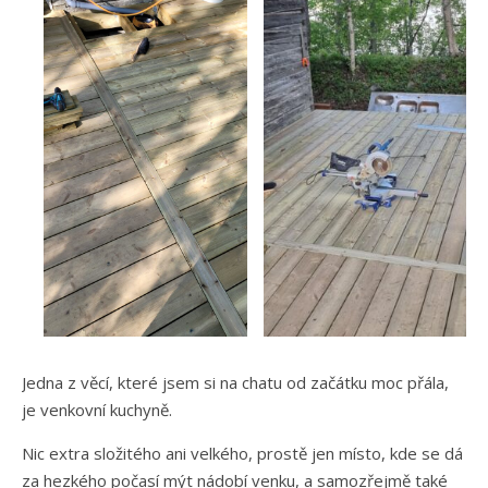
Jedna z věcí, které jsem si na chatu od začátku moc přála,
je venkovní kuchyně.
Nic extra složitého ani velkého, prostě jen místo, kde se dá
za hezkého počasí mýt nádobí venku, a samozřejmě také