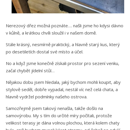
Nerezový dřez možná poznáte…. našli jsme ho kdysi dávno
v kůlně, a krátkou chvíli sloužil i v našem domě.
Stále krásný, nesmírně praktický, a hlavně starý kus, který
po desetiletích dostal své místo a účel.
No a když jsme konečně získali prostor pro sezení venku,
začal chybět jídelní stůl…
Nějakou dobu jsem hledala, jaký bychom mohli koupit, aby
stylově seděl, dobře vypadal, nestál víc než celá chata, a
hlavně vydržel podmínky našeho ostrova.
Samozřejmě jsem takový nenašla, takže došlo na
samovýrobu. My s tím do určité míry počítali, protože
velikost terasy je dána volnou plochou, která kolem chaty
byla, aniž bychom museli kácet stromy, od čehož se odvíjí