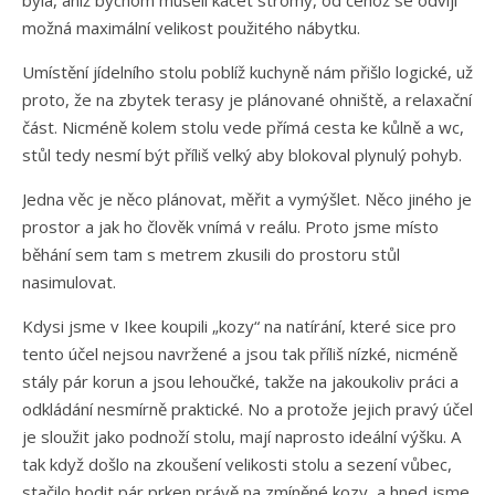
možná maximální velikost použitého nábytku.
Umístění jídelního stolu poblíž kuchyně nám přišlo logické, už
proto, že na zbytek terasy je plánované ohniště, a relaxační
část. Nicméně kolem stolu vede přímá cesta ke kůlně a wc,
stůl tedy nesmí být příliš velký aby blokoval plynulý pohyb.
Jedna věc je něco plánovat, měřit a vymýšlet. Něco jiného je
prostor a jak ho člověk vnímá v reálu. Proto jsme místo
běhání sem tam s metrem zkusili do prostoru stůl
nasimulovat.
Kdysi jsme v Ikee koupili „kozy“ na natírání, které sice pro
tento účel nejsou navržené a jsou tak příliš nízké, nicméně
stály pár korun a jsou lehoučké, takže na jakoukoliv práci a
odkládání nesmírně praktické. No a protože jejich pravý účel
je sloužit jako podnoží stolu, mají naprosto ideální výšku. A
tak když došlo na zkoušení velikosti stolu a sezení vůbec,
stačilo hodit pár prken právě na zmíněné kozy, a hned jsme