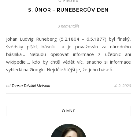
O FINSKU
5. ÚNOR – RUNEBERGŮV DEN
3 Komentáře
Johan Ludvig Runeberg (5.2.1804 – 6.5.1877) byl finský,
švédsky píšící, básník… a je považován za národního
básníka… Nebudu opisovat informace z učebnic ani
wikipedie…. kdo by chtěl vědět víc, snadno si informace
vyhledá na Googlu. Nejdůležitější je, že jeho báseň…
od
Tereza Talvikki Metsola
4. 2. 2020
O MNĚ