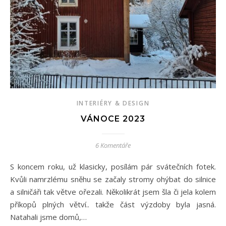
INTERIÉRY & DESIGN
VÁNOCE 2023
6 Komentáře
S koncem roku, už klasicky, posílám pár svátečních fotek.
Kvůli namrzlému sněhu se začaly stromy ohýbat do silnice
a silničáři tak větve ořezali. Několikrát jsem šla či jela kolem
příkopů plných větví.. takže část výzdoby byla jasná.
Natahali jsme domů,…