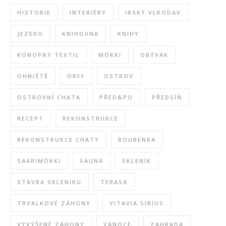
HISTORIE
INTERIÉRY
IRSKÝ VLKODAV
JEZERO
KNIHOVNA
KNIHY
KONOPNÝ TEXTIL
MÖKKI
OBÝVÁK
OHNIŠTĚ
ORFF
OSTROV
OSTROVNÍ CHATA
PŘED&PO
PŘEDSÍŇ
RECEPT
REKONSTRUKCE
REKONSTRUKCE CHATY
ROUBENKA
SAARIMÖKKI
SAUNA
SKLENÍK
STAVBA SKLENÍKU
TERASA
TRVALKOVÉ ZÁHONY
VITAVIA SIRIUS
VYVÝŠENÉ ZÁHONY
VÁNOCE
ZAHRADA