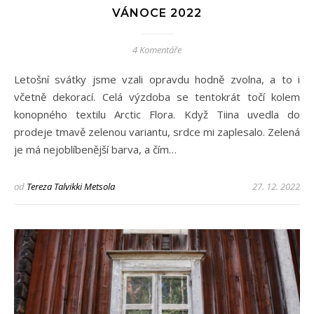
VÁNOCE 2022
4 Komentáře
Letošní svátky jsme vzali opravdu hodně zvolna, a to i
včetně dekorací. Celá výzdoba se tentokrát točí kolem
konopného textilu Arctic Flora. Když Tiina uvedla do
prodeje tmavě zelenou variantu, srdce mi zaplesalo. Zelená
je má nejoblíbenější barva, a čím…
od
Tereza Talvikki Metsola
27. 12. 2022