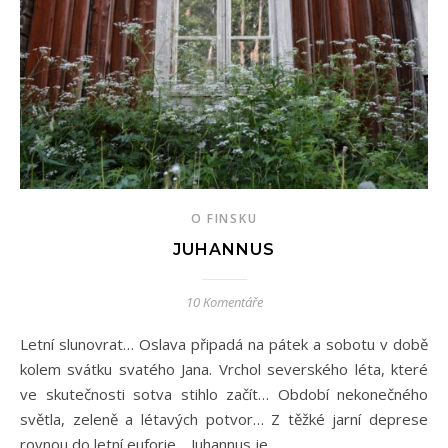
O FINSKU
JUHANNUS
10 Komentáře
Letní slunovrat… Oslava připadá na pátek a sobotu v době
kolem svátku svatého Jana. Vrchol severského léta, které
ve skutečnosti sotva stihlo začít… Období nekonečného
světla, zeleně a létavých potvor… Z těžké jarní deprese
rovnou do letní euforie… Juhannus je…