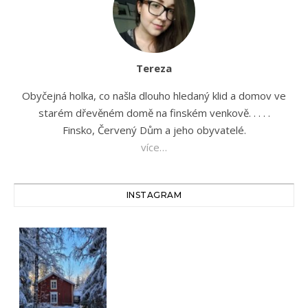
Tereza
Obyčejná holka, co našla dlouho hledaný klid a domov ve
starém dřevěném domě na finském venkově. . . . .
Finsko, Červený Dům a jeho obyvatelé.
více…
INSTAGRAM