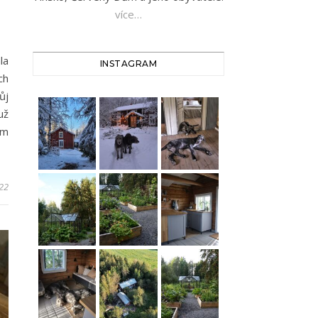
více…
la
INSTAGRAM
ch
ůj
už
em
022