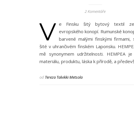
2 Komentáře
V
e Finsku šitý bytový textil 
evropského konopí. Rumunské konop
barvené malými finskými firmami, 
šité v uhrančivém finském Laponsku. HEMPE
mě synonymem udržitelnosti. HEMPEA je 
materiálu, produktu, láska k přírodě, a přede
od
Tereza Talvikki Metsola