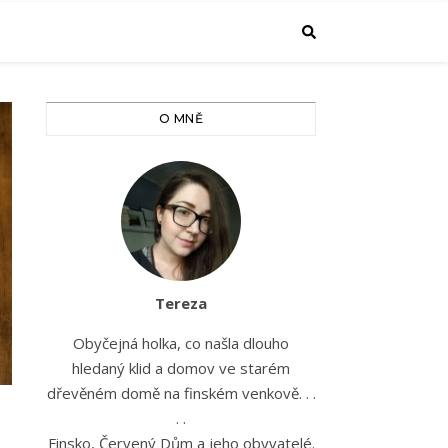
O MNĚ
Tereza
Obyčejná holka, co našla dlouho
hledaný klid a domov ve starém
dřevěném domě na finském venkově. . .
. .
Finsko, Červený Dům a jeho obyvatelé.