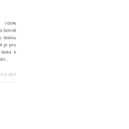
ze 100%
í šetrně
s láskou
A je pro
láska k
vším…
9. 9. 2021