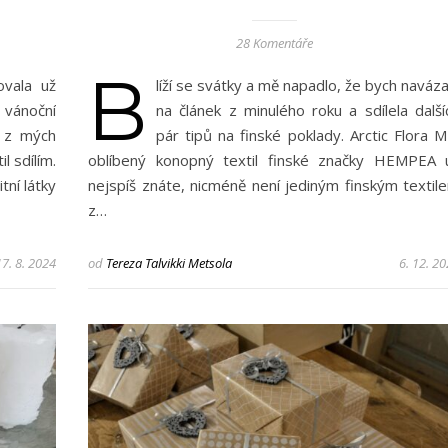
28 Komentáře
B
ovala už
líží se svátky a mě napadlo, že bych naváza
vánoční
na článek z minulého roku a sdílela další
t z mých
pár tipů na finské poklady. Arctic Flora M
l sdílím.
oblíbený konopný textil finské značky HEMPEA 
tní látky
nejspíš znáte, nicméně není jediným finským textil
z…
17. 8. 2024
od
Tereza Talvikki Metsola
6. 12. 2