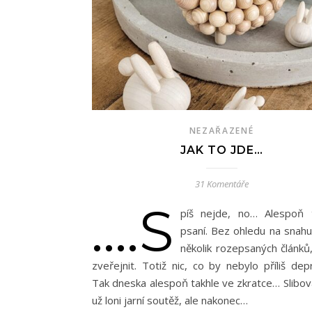
NEZAŘAZENÉ
JAK TO JDE…
31 Komentáře
….s
píš nejde, no… Alespoň 
psaní. Bez ohledu na snahu
několik rozepsaných článků,
zveřejnit. Totiž nic, co by nebylo příliš dep
Tak dneska alespoň takhle ve zkratce… Slibov
už loni jarní soutěž, ale nakonec…