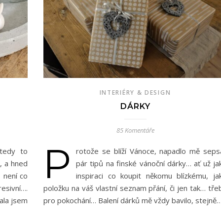
INTERIÉRY & DESIGN
DÁRKY
85 Komentáře
P
tedy to
rotože se blíží Vánoce, napadlo mě seps
, a hned
pár tipů na finské vánoční dárky… ať už ja
 není co
inspiraci co koupit někomu blízkému, ja
resivní….
položku na váš vlastní seznam přání, či jen tak… tře
ala jsem
pro pokochání… Balení dárků mě vždy bavilo, stejně