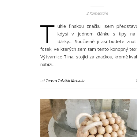
2 Komentáře
T
uhle finskou značku jsem představ
kdysi v jednom článku s tipy na 
dárky… Současně ji asi budete zná
fotek, ve kterých sem tam tento konopný texti
Výtvarnice Tiina, stojící za značkou, kromě kvali
nabízí…
od
Tereza Talvikki Metsola