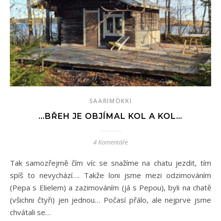
SAARIMÖKKI
…BŘEH JE OBJÍMAL KOL A KOL…
4 Komentáře
Tak samozřejmě čím víc se snažíme na chatu jezdit, tím
spíš to nevychází…. Takže loni jsme mezi odzimováním
(Pepa s Elielem) a zazimováním (já s Pepou), byli na chatě
(všichni čtyři) jen jednou… Počasí přálo, ale nejprve jsme
chvátali se…