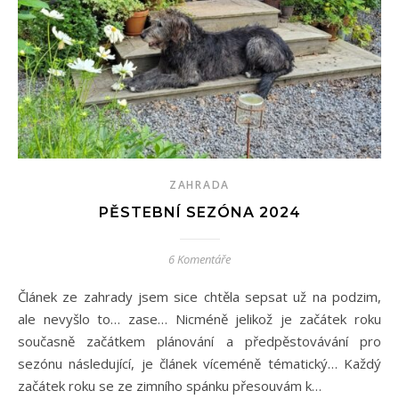
ZAHRADA
PĚSTEBNÍ SEZÓNA 2024
6 Komentáře
Článek ze zahrady jsem sice chtěla sepsat už na podzim,
ale nevyšlo to… zase… Nicméně jelikož je začátek roku
současně začátkem plánování a předpěstovávání pro
sezónu následující, je článek víceméně tématický… Každý
začátek roku se ze zimního spánku přesouvám k…