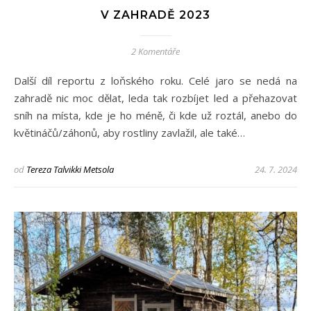
V ZAHRADĚ 2023
2 Komentáře
Další díl reportu z loňského roku. Celé jaro se nedá na
zahradě nic moc dělat, leda tak rozbíjet led a přehazovat
sníh na místa, kde je ho méně, či kde už roztál, anebo do
květináčů/záhonů, aby rostliny zavlažil, ale také…
od
Tereza Talvikki Metsola
24. 7. 2024