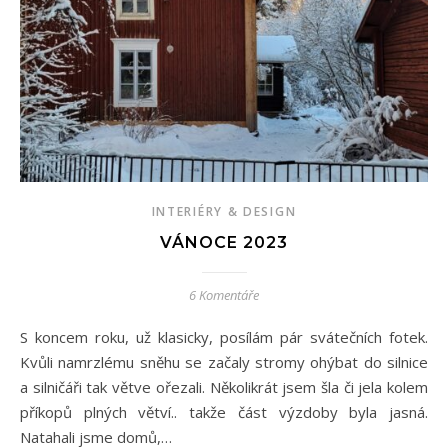
INTERIÉRY & DESIGN
VÁNOCE 2023
6 Komentáře
S koncem roku, už klasicky, posílám pár svátečních fotek.
Kvůli namrzlému sněhu se začaly stromy ohýbat do silnice
a silničáři tak větve ořezali. Několikrát jsem šla či jela kolem
příkopů plných větví.. takže část výzdoby byla jasná.
Natahali jsme domů,…