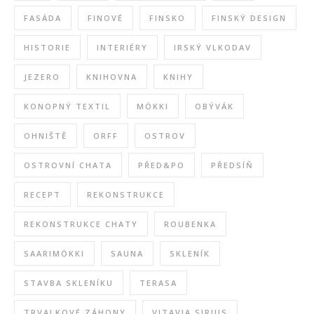
FASÁDA
FINOVÉ
FINSKO
FINSKÝ DESIGN
HISTORIE
INTERIÉRY
IRSKÝ VLKODAV
JEZERO
KNIHOVNA
KNIHY
KONOPNÝ TEXTIL
MÖKKI
OBÝVÁK
OHNIŠTĚ
ORFF
OSTROV
OSTROVNÍ CHATA
PŘED&PO
PŘEDSÍŇ
RECEPT
REKONSTRUKCE
REKONSTRUKCE CHATY
ROUBENKA
SAARIMÖKKI
SAUNA
SKLENÍK
STAVBA SKLENÍKU
TERASA
TRVALKOVÉ ZÁHONY
VITAVIA SIRIUS