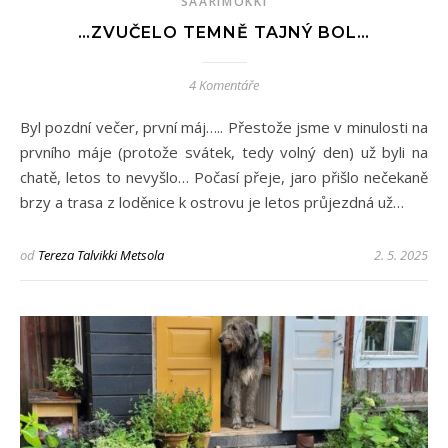
SAARIMÖKKI
…ZVUČELO TEMNĚ TAJNÝ BOL…
4 Komentáře
Byl pozdní večer, první máj….. Přestože jsme v minulosti na
prvního máje (protože svátek, tedy volný den) už byli na
chatě, letos to nevyšlo… Počasí přeje, jaro přišlo nečekaně
brzy a trasa z loděnice k ostrovu je letos průjezdná už…
od
Tereza Talvikki Metsola
2. 5. 2025