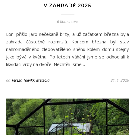
V ZAHRADĚ 2025
6 Komentáře
Loni přišlo jaro nečekaně brzy, a už začátkem března byla
zahrada částečně rozmrzlá. Koncem března byl stav
nahromaděného zledovatělého sněhu kolem domu stejný
jako bývá v květnu. Po letech váhání jsme se odhodlali k
likvidaci vrby na dvoře. Nechtěli jsme…
od
Tereza Talvikki Metsola
31. 1. 2026