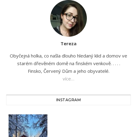
Tereza
Obyčejná holka, co našla dlouho hledaný klid a domov ve
starém dřevěném domě na finském venkově. . . . .
Finsko, Červený Dům a jeho obyvatelé.
více…
INSTAGRAM