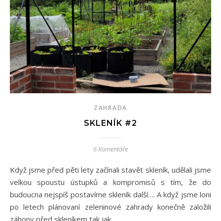
ZAHRADA
SKLENÍK #2
6 Komentáře
Když jsme před pěti lety začínali stavět skleník, udělali jsme
velkou spoustu ústupků a kompromisů s tím, že do
budoucna nejspíš postavíme skleník další…. A když jsme loni
po letech plánovaní zeleninové zahrady konečně založili
záhony před skleníkem tak jak…