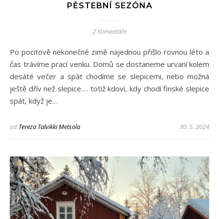
PĚSTEBNÍ SEZÓNA
2 Komentáře
Po pocitově nekonečné zimě najednou přišlo rovnou léto a
čas trávíme prací venku. Domů se dostaneme urvaní kolem
desáté večer a spát chodíme se slepicemi, nebo možná
ještě dřív než slepice…. totiž kdoví, kdy chodí finské slepice
spát, když je…
od
Tereza Talvikki Metsola
30. 5. 2024