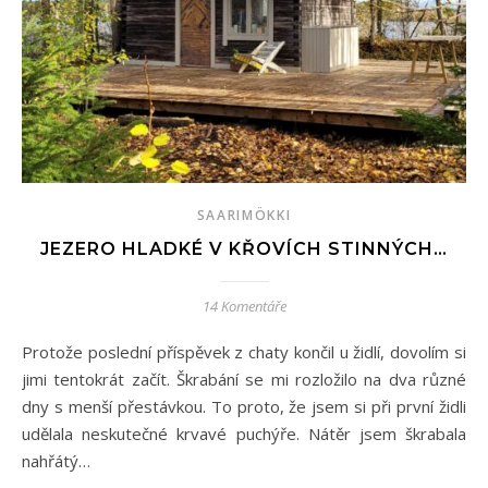
SAARIMÖKKI
JEZERO HLADKÉ V KŘOVÍCH STINNÝCH…
14 Komentáře
Protože poslední příspěvek z chaty končil u židlí, dovolím si
jimi tentokrát začít. Škrabání se mi rozložilo na dva různé
dny s menší přestávkou. To proto, že jsem si při první židli
udělala neskutečné krvavé puchýře. Nátěr jsem škrabala
nahřátý…