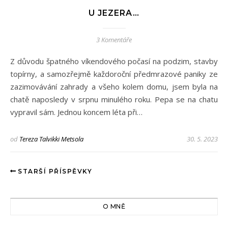
U JEZERA…
3 Komentáře
Z důvodu špatného víkendového počasí na podzim, stavby
topírny, a samozřejmě každoroční předmrazové paniky ze
zazimovávání zahrady a všeho kolem domu, jsem byla na
chatě naposledy v srpnu minulého roku. Pepa se na chatu
vypravil sám. Jednou koncem léta při…
od
Tereza Talvikki Metsola
30. 5. 2023
STARŠÍ PŘÍSPĚVKY
O MNĚ