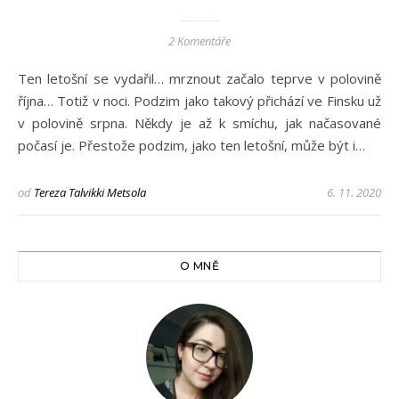
2 Komentáře
Ten letošní se vydařil… mrznout začalo teprve v polovině
října… Totiž v noci. Podzim jako takový přichází ve Finsku už
v polovině srpna. Někdy je až k smíchu, jak načasované
počasí je. Přestože podzim, jako ten letošní, může být i…
od
Tereza Talvikki Metsola
6. 11. 2020
O MNĚ