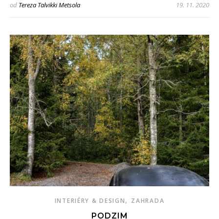
od
Tereza Talvikki Metsola
19. 11. 2020
,
INTERIÉRY & DESIGN
ZAHRADA
PODZIM