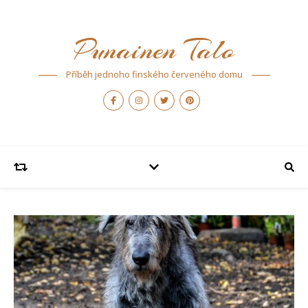
Punainen Talo
Příběh jednoho finského červeného domu