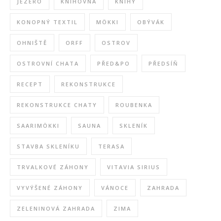
JEZERO
KNIHOVNA
KNIHY
KONOPNÝ TEXTIL
MÖKKI
OBÝVÁK
OHNIŠTĚ
ORFF
OSTROV
OSTROVNÍ CHATA
PŘED&PO
PŘEDSÍŇ
RECEPT
REKONSTRUKCE
REKONSTRUKCE CHATY
ROUBENKA
SAARIMÖKKI
SAUNA
SKLENÍK
STAVBA SKLENÍKU
TERASA
TRVALKOVÉ ZÁHONY
VITAVIA SIRIUS
VYVÝŠENÉ ZÁHONY
VÁNOCE
ZAHRADA
ZELENINOVÁ ZAHRADA
ZIMA