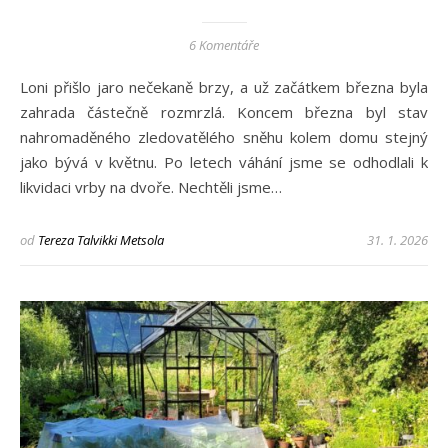
6 Komentáře
Loni přišlo jaro nečekaně brzy, a už začátkem března byla
zahrada částečně rozmrzlá. Koncem března byl stav
nahromaděného zledovatělého sněhu kolem domu stejný
jako bývá v květnu. Po letech váhání jsme se odhodlali k
likvidaci vrby na dvoře. Nechtěli jsme…
od
Tereza Talvikki Metsola
31. 1. 2026