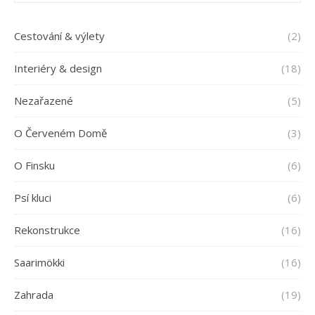
Cestování & výlety
(2)
Interiéry & design
(18)
Nezařazené
(5)
O Červeném Domě
(3)
O Finsku
(6)
Psí kluci
(6)
Rekonstrukce
(16)
Saarimökki
(16)
Zahrada
(19)