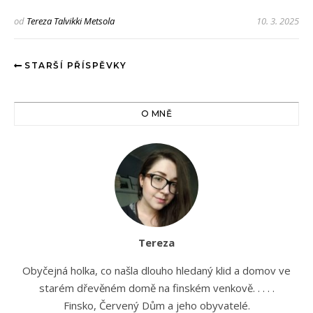
od
Tereza Talvikki Metsola
10. 3. 2025
STARŠÍ PŘÍSPĚVKY
O MNĚ
Tereza
Obyčejná holka, co našla dlouho hledaný klid a domov ve
starém dřevěném domě na finském venkově. . . . .
Finsko, Červený Dům a jeho obyvatelé.