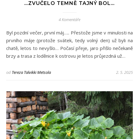
…ZVUČELO TEMNĚ TAJNÝ BOL…
4 Komentáře
Byl pozdní večer, první máj….. Přestože jsme v minulosti na
prvního máje (protože svátek, tedy volný den) už byli na
chatě, letos to nevyšlo… Počasí přeje, jaro přišlo nečekaně
brzy a trasa z loděnice k ostrovu je letos průjezdná už…
od
Tereza Talvikki Metsola
2. 5. 2025