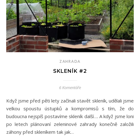
ZAHRADA
SKLENÍK #2
6 Komentáře
Když jsme před pěti lety začínali stavět skleník, udělali jsme
velkou spoustu ústupků a kompromisů s tím, že do
budoucna nejspíš postavíme skleník další…. A když jsme loni
po letech plánovaní zeleninové zahrady konečně založili
záhony před skleníkem tak jak…