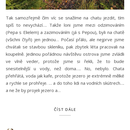
Tak samozřejmě čím víc se snažíme na chatu jezdit, tím
spíš to nevychází…. Takže loni jsme mezi odzimováním
(Pepa s Elielem) a zazimováním (já s Pepou), byli na chatě
(všichni čtyři) jen jednou… Počasí přálo, ale nejprve jsme
chvátali se stavbou skleníku, pak zbytek léta pracovali na
koupelně. Jedinou pořádnou návštěvu ostrova jsme zvládli
ve vlně veder, protože jsme si řekli, že to bude
snesitelnější u vody, než doma….. No, nebylo. Chata
přehřátá, voda jak kafe, protože jezero je extrémně mělké
a rychle se prohřeje. … a do toho lidi na vodních skútrech….
a ne že by projeli jezero a…
ČÍST DÁLE