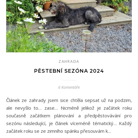
ZAHRADA
PĚSTEBNÍ SEZÓNA 2024
6 Komentáře
Článek ze zahrady jsem sice chtěla sepsat už na podzim,
ale nevyšlo to… zase… Nicméně jelikož je začátek roku
současně začátkem plánování a předpěstovávání pro
sezónu následující, je článek víceméně tématický… Každý
začátek roku se ze zimního spánku přesouvám k…