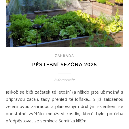
ZAHRADA
PĚSTEBNÍ SEZÓNA 2025
8 Komentáře
Jelikož se blíží začátek té letošní (a někdo jste už možná s
přípravou začal), tady přehled té loňské… S již založenou
zeleninovou zahradou a plánovaným druhým skleníkem se
podstatně zvětšilo množství rostlin, které bylo potřeba
předpěstovat ze semínek. Semínka klíčím…