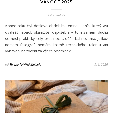
VÁNOCE 2025
2 Komentáře
Konec roku byl doslova obdobím temna…. sníh, který asi
dvakrát napadl, okamžitě rozpršel, a v tom samém duchu
se nesl prakticky celý prosinec….. déšť, bahno, tma. Jelikož
nejsem fotograf, nemám kromě technického talentu ani
vybavení na focení za všech podmínek,…
od
Tereza Talvikki Metsola
9. 1. 2026