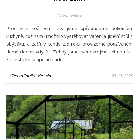
13 Komentáře
Před více než osmi lety jsme upřednostnili dokončení
kuchyně, což nám umožnilo vystěhovat vaření a jídelní stůl z
obýváku, a začít v tehdy 2,5 roku provizorně používaném
domě doopravdy žít. Tehdy jsme samozřejmě ani netušili,
že cesta ke koupelně bude…
od
Tereza Talvikki Metsola
26. 11. 2025