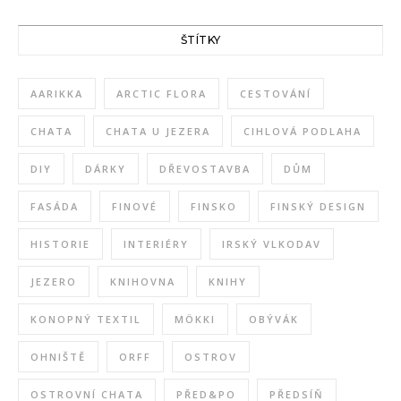
ŠTÍTKY
AARIKKA
ARCTIC FLORA
CESTOVÁNÍ
CHATA
CHATA U JEZERA
CIHLOVÁ PODLAHA
DIY
DÁRKY
DŘEVOSTAVBA
DŮM
FASÁDA
FINOVÉ
FINSKO
FINSKÝ DESIGN
HISTORIE
INTERIÉRY
IRSKÝ VLKODAV
JEZERO
KNIHOVNA
KNIHY
KONOPNÝ TEXTIL
MÖKKI
OBÝVÁK
OHNIŠTĚ
ORFF
OSTROV
OSTROVNÍ CHATA
PŘED&PO
PŘEDSÍŇ