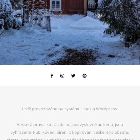
Hrdě provozováno na systému Linux a Wordpress.
Veškerá práva, která zde nejsou výslovně udělena, jsou
vyhrazena. Publikování, šíření či kopírování veškerého obsahu
těchto www stránek v jakékoliv podobě bez předchozího souhlasu