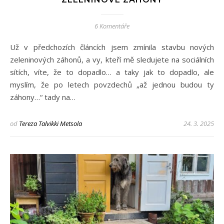
6 Komentáře
Už v předchozích článcích jsem zmínila stavbu nových
zeleninových záhonů, a vy, kteří mě sledujete na sociálních
sítích, víte, že to dopadlo… a taky jak to dopadlo, ale
myslím, že po letech povzdechů „až jednou budou ty
záhony…“ tady na…
od
Tereza Talvikki Metsola
24. 3. 2025