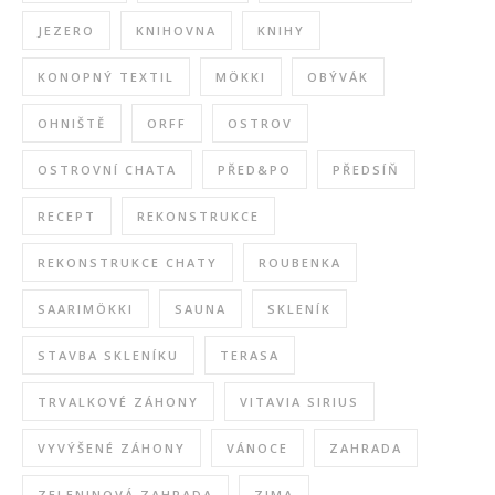
JEZERO
KNIHOVNA
KNIHY
KONOPNÝ TEXTIL
MÖKKI
OBÝVÁK
OHNIŠTĚ
ORFF
OSTROV
OSTROVNÍ CHATA
PŘED&PO
PŘEDSÍŇ
RECEPT
REKONSTRUKCE
REKONSTRUKCE CHATY
ROUBENKA
SAARIMÖKKI
SAUNA
SKLENÍK
STAVBA SKLENÍKU
TERASA
TRVALKOVÉ ZÁHONY
VITAVIA SIRIUS
VYVÝŠENÉ ZÁHONY
VÁNOCE
ZAHRADA
ZELENINOVÁ ZAHRADA
ZIMA