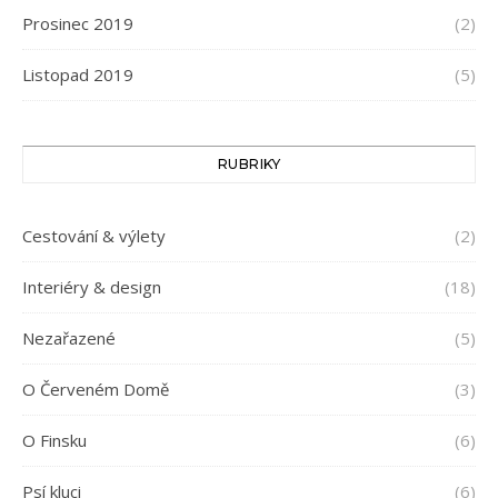
Prosinec 2019
(2)
Listopad 2019
(5)
RUBRIKY
Cestování & výlety
(2)
Interiéry & design
(18)
Nezařazené
(5)
O Červeném Domě
(3)
O Finsku
(6)
Psí kluci
(6)