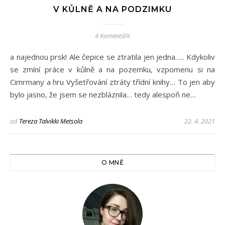
V KŮLNĚ A NA PODZIMKU
4 Komentáře
a najednou prsk! Ale čepice se ztratila jen jedna….. Kdykoliv
se zmíní práce v kůlně a na pozemku, vzpomenu si na
Cimrmany a hru Vyšetřování ztráty třídní knihy… To jen aby
bylo jasno, že jsem se nezbláznila… tedy alespoň ne…
od
Tereza Talvikki Metsola
22. 4. 2021
O MNĚ