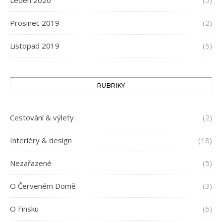
Prosinec 2019
(2)
Listopad 2019
(5)
RUBRIKY
Cestování & výlety
(2)
Interiéry & design
(18)
Nezařazené
(5)
O Červeném Domě
(3)
O Finsku
(6)