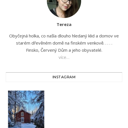
Tereza
Obyčejná holka, co našla dlouho hledaný klid a domov ve
starém dřevěném domě na finském venkově. . . . .
Finsko, Červený Dům a jeho obyvatelé.
více…
INSTAGRAM