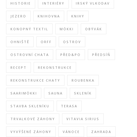
HISTORIE
INTERIÉRY
IRSKÝ VLKODAV
JEZERO
KNIHOVNA
KNIHY
KONOPNÝ TEXTIL
MÖKKI
OBÝVÁK
OHNIŠTĚ
ORFF
OSTROV
OSTROVNÍ CHATA
PŘED&PO
PŘEDSÍŇ
RECEPT
REKONSTRUKCE
REKONSTRUKCE CHATY
ROUBENKA
SAARIMÖKKI
SAUNA
SKLENÍK
STAVBA SKLENÍKU
TERASA
TRVALKOVÉ ZÁHONY
VITAVIA SIRIUS
VYVÝŠENÉ ZÁHONY
VÁNOCE
ZAHRADA