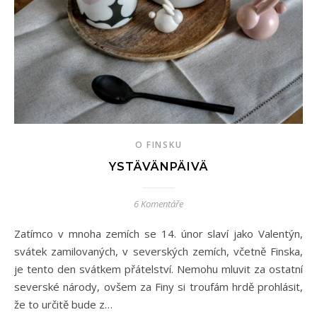
O FINSKU
YSTÄVÄNPÄIVÄ
6 Komentáře
Zatímco v mnoha zemích se 14. únor slaví jako Valentýn,
svátek zamilovaných, v severských zemích, včetně Finska,
je tento den svátkem přátelství. Nemohu mluvit za ostatní
severské národy, ovšem za Finy si troufám hrdě prohlásit,
že to určitě bude z…