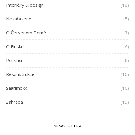
Interiéry & design
(18)
Nezařazené
(5)
O Červeném Domě
(3)
O Finsku
(6)
Psí kluci
(6)
Rekonstrukce
(16)
Saarimökki
(16)
Zahrada
(19)
NEWSLETTER