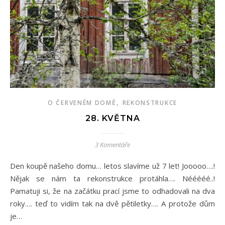
,
O ČERVENÉM DOMĚ
REKONSTRUKCE
28. KVĚTNA
3 Komentáře
Den koupě našeho domu… letos slavíme už 7 let! Jooooo….!
Nějak se nám ta rekonstrukce protáhla…. Nééééé..!
Pamatuji si, že na začátku prací jsme to odhadovali na dva
roky…. teď to vidím tak na dvě pětiletky…. A protože dům
je…