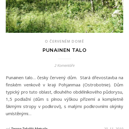
O ČERVENÉM DOMĚ
PUNAINEN TALO
2 Komentáře
Punainen talo… česky červený dům. Stará dřevostavba na
finském venkově v kraji Pohjanmaa (Ostrobotnie). Dům
typický pro tuto oblast, dlouhého obdélníkového půdorysu,
1,5 podlažní (dům s plnou výškou přízemí a kompletně
šikmými stropy v podkroví), s malými podkrovními okýnky
umístěnými…
od
Tereza Talvikki Metsola
20. 11. 2019