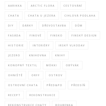
AARIKKA
ARCTIC FLORA
CESTOVÁNÍ
CHATA
CHATA U JEZERA
CIHLOVÁ PODLAHA
DIY
DÁRKY
DŘEVOSTAVBA
DŮM
FASÁDA
FINOVÉ
FINSKO
FINSKÝ DESIGN
HISTORIE
INTERIÉRY
IRSKÝ VLKODAV
JEZERO
KNIHOVNA
KNIHY
KONOPNÝ TEXTIL
MÖKKI
OBÝVÁK
OHNIŠTĚ
ORFF
OSTROV
OSTROVNÍ CHATA
PŘED&PO
PŘEDSÍŇ
RECEPT
REKONSTRUKCE
REKONSTRUKCE CHATY
ROUBENKA