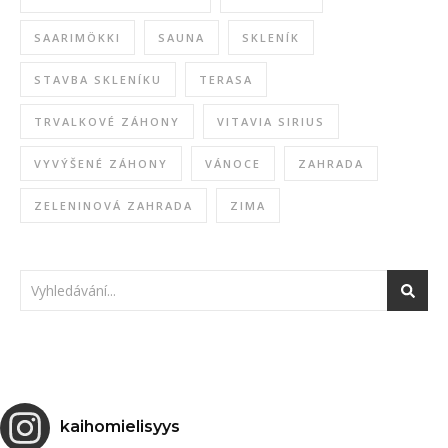
SAARIMÖKKI
SAUNA
SKLENÍK
STAVBA SKLENÍKU
TERASA
TRVALKOVÉ ZÁHONY
VITAVIA SIRIUS
VYVÝŠENÉ ZÁHONY
VÁNOCE
ZAHRADA
ZELENINOVÁ ZAHRADA
ZIMA
kaihomielisyys