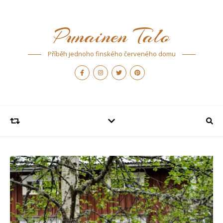
Punainen Talo
Příběh jednoho finského červeného domu