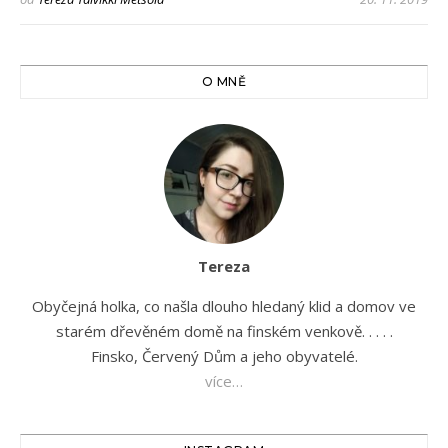
O MNĚ
Tereza
Obyčejná holka, co našla dlouho hledaný klid a domov ve
starém dřevěném domě na finském venkově. . . . .
Finsko, Červený Dům a jeho obyvatelé.
více…