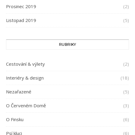
Prosinec 2019
(2)
Listopad 2019
(5)
RUBRIKY
Cestování & výlety
(2)
Interiéry & design
(18)
Nezařazené
(5)
O Červeném Domě
(3)
O Finsku
(6)
Psí kluci
(6)