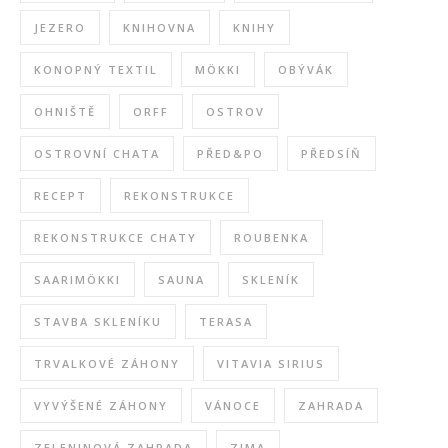
JEZERO
KNIHOVNA
KNIHY
KONOPNÝ TEXTIL
MÖKKI
OBÝVÁK
OHNIŠTĚ
ORFF
OSTROV
OSTROVNÍ CHATA
PŘED&PO
PŘEDSÍŇ
RECEPT
REKONSTRUKCE
REKONSTRUKCE CHATY
ROUBENKA
SAARIMÖKKI
SAUNA
SKLENÍK
STAVBA SKLENÍKU
TERASA
TRVALKOVÉ ZÁHONY
VITAVIA SIRIUS
VYVÝŠENÉ ZÁHONY
VÁNOCE
ZAHRADA
ZELENINOVÁ ZAHRADA
ZIMA