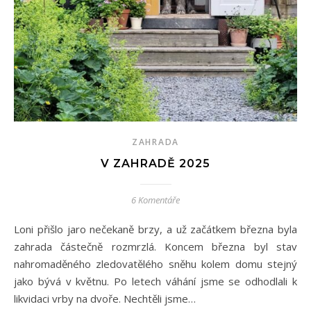
ZAHRADA
V ZAHRADĚ 2025
6 Komentáře
Loni přišlo jaro nečekaně brzy, a už začátkem března byla
zahrada částečně rozmrzlá. Koncem března byl stav
nahromaděného zledovatělého sněhu kolem domu stejný
jako bývá v květnu. Po letech váhání jsme se odhodlali k
likvidaci vrby na dvoře. Nechtěli jsme…