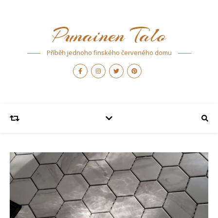
Punainen Talo
Příběh jednoho finského červeného domu