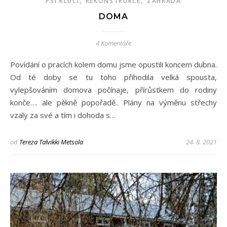
,
,
PSÍ KLUCI
REKONSTRUKCE
ZAHRADA
DOMA
4 Komentáře
Povídání o pracích kolem domu jsme opustili koncem dubna.
Od té doby se tu toho přihodila velká spousta,
vylepšováním domova počínaje, přírůstkem do rodiny
konče…. ale pěkně popořadě.. Plány na výměnu střechy
vzaly za své a tím i dohoda s…
od
Tereza Talvikki Metsola
24. 8. 2021