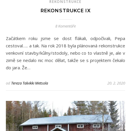
REKONSTRUKCE
REKONSTRUKCE IX
8 Komentáře
Začátkem roku jsme se dost flákali, odpočívali, Pepa
cestoval….. a tak. Na rok 2018 byla plánovaná rekonstrukce
venkovní stavby/kůlny/stodoly, nebo co to vlastně je, ale v
zimě se nedalo nic moc dělat, takže se s projektem čekalo
do jara. Že…
od
Tereza Talvikki Metsola
20. 2. 2020