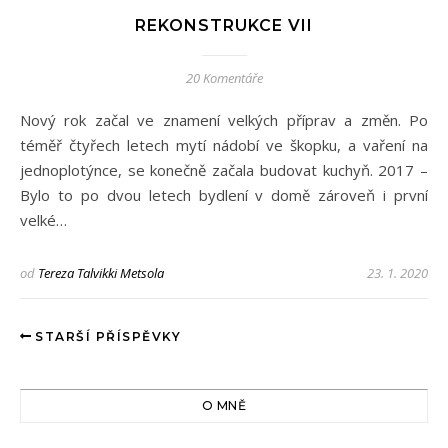
REKONSTRUKCE VII
20 Komentáře
Nový rok začal ve znamení velkých příprav a změn. Po
téměř čtyřech letech mytí nádobí ve škopku, a vaření na
jednoplotýnce, se konečně začala budovat kuchyň. 2017 –
Bylo to po dvou letech bydlení v domě zároveň i první
velké…
od
Tereza Talvikki Metsola
23. 1. 2020
STARŠÍ PŘÍSPĚVKY
O MNĚ