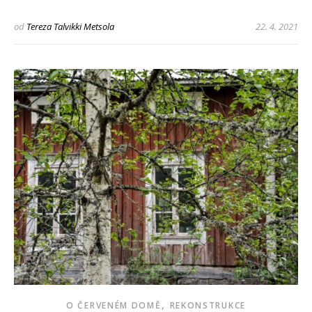
od
Tereza Talvikki Metsola
22. 4. 2021
,
O ČERVENÉM DOMĚ
REKONSTRUKCE