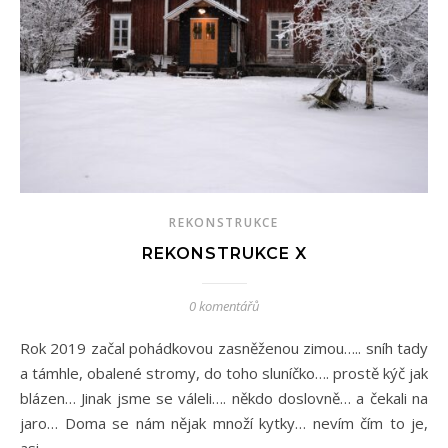
REKONSTRUKCE
REKONSTRUKCE X
0 komentářů
Rok 2019 začal pohádkovou zasněženou zimou….. sníh tady
a támhle, obalené stromy, do toho sluníčko…. prostě kýč jak
blázen… Jinak jsme se váleli…. někdo doslovně… a čekali na
jaro… Doma se nám nějak množí kytky… nevím čím to je,
asi…