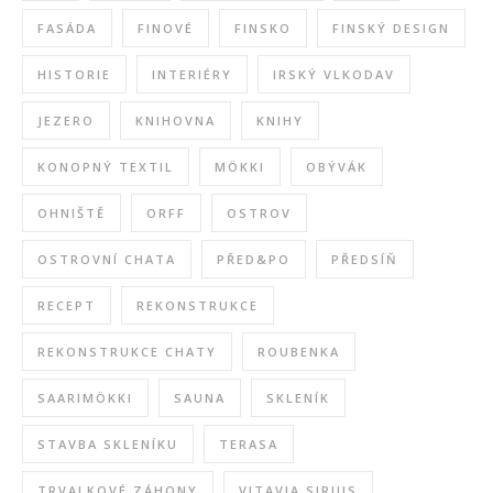
FASÁDA
FINOVÉ
FINSKO
FINSKÝ DESIGN
HISTORIE
INTERIÉRY
IRSKÝ VLKODAV
JEZERO
KNIHOVNA
KNIHY
KONOPNÝ TEXTIL
MÖKKI
OBÝVÁK
OHNIŠTĚ
ORFF
OSTROV
OSTROVNÍ CHATA
PŘED&PO
PŘEDSÍŇ
RECEPT
REKONSTRUKCE
REKONSTRUKCE CHATY
ROUBENKA
SAARIMÖKKI
SAUNA
SKLENÍK
STAVBA SKLENÍKU
TERASA
TRVALKOVÉ ZÁHONY
VITAVIA SIRIUS