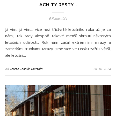
ACH TY RESTY…
6 Komentáře
Já vím, já vím… více než třičtvrtě letošního roku už je za
námi, tak tady alespoň takové menší shrnutí některých
letošních událostí.. Rok nám začal extrémními mrazy a
zamrzlými trubkami. Mrazy jsme sice ve Finsku zažili i větší,
ale letošní…
od
Tereza Talvikki Metsola
28. 10. 2024