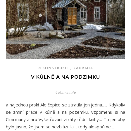
,
REKONSTRUKCE
ZAHRADA
V KŮLNĚ A NA PODZIMKU
4 Komentáře
a najednou prsk! Ale čepice se ztratila jen jedna….. Kdykoliv
se zmíní práce v kůlně a na pozemku, vzpomenu si na
Cimrmany a hru Vyšetřování ztráty třídní knihy… To jen aby
bylo jasno, že jsem se nezbláznila… tedy alespoň ne…