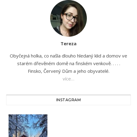
Tereza
Obyčejná holka, co našla dlouho hledaný klid a domov ve
starém dřevěném domě na finském venkově. . . . .
Finsko, Červený Dům a jeho obyvatelé.
více…
INSTAGRAM