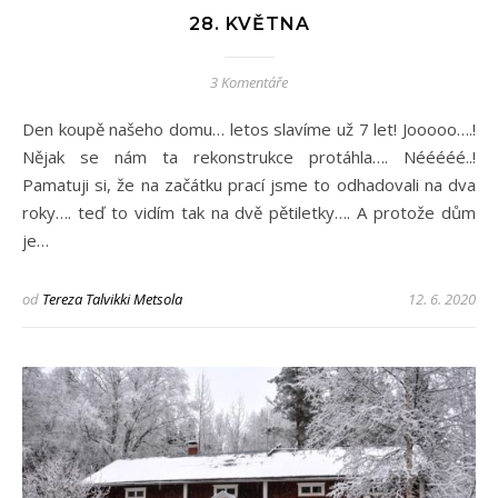
28. KVĚTNA
3 Komentáře
Den koupě našeho domu… letos slavíme už 7 let! Jooooo….!
Nějak se nám ta rekonstrukce protáhla…. Nééééé..!
Pamatuji si, že na začátku prací jsme to odhadovali na dva
roky…. teď to vidím tak na dvě pětiletky…. A protože dům
je…
od
Tereza Talvikki Metsola
12. 6. 2020