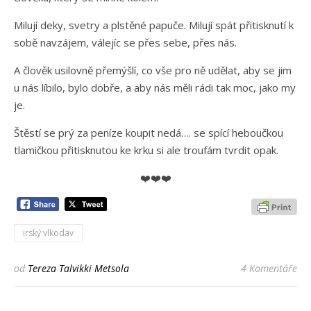
Milují deky, svetry a plstěné papuče. Milují spát přitisknutí k
sobě navzájem, válejíc se přes sebe, přes nás.
A člověk usilovně přemýšlí, co vše pro ně udělat, aby se jim
u nás líbilo, bylo dobře, a aby nás měli rádi tak moc, jako my
je.
Štěstí se prý za peníze koupit nedá…. se spící heboučkou
tlamičkou přitisknutou ke krku si ale troufám tvrdit opak.
❤️❤️❤️
irský vlkodav
od
Tereza Talvikki Metsola
4 Komentáře