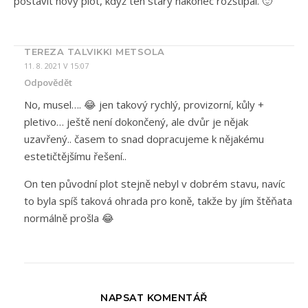
postavit nový plot, když ten starý nakonec rozštípal. 🙂
TEREZA TALVIKKI METSOLA
11. 8. 2021 V 15:07
Odpovědět
No, musel…. 😂 jen takový rychlý, provizorní, kůly +
pletivo… ještě není dokončený, ale dvůr je nějak
uzavřený.. časem to snad dopracujeme k nějakému
estetičtějšímu řešení..
On ten původní plot stejně nebyl v dobrém stavu, navíc
to byla spíš taková ohrada pro koně, takže by jím štěňata
normálně prošla 😂
NAPSAT KOMENTÁŘ