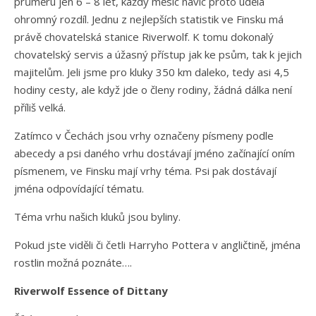
průměru jen 6 – 8 let, každý měsíc navíc proto udělá
ohromný rozdíl. Jednu z nejlepších statistik ve Finsku má
právě chovatelská stanice Riverwolf. K tomu dokonalý
chovatelský servis a úžasný přístup jak ke psům, tak k jejich
majitelům. Jeli jsme pro kluky 350 km daleko, tedy asi 4,5
hodiny cesty, ale když jde o členy rodiny, žádná dálka není
příliš velká.
Zatímco v Čechách jsou vrhy označeny písmeny podle
abecedy a psi daného vrhu dostávají jméno začínající oním
písmenem, ve Finsku mají vrhy téma. Psi pak dostávají
jména odpovídající tématu.
Téma vrhu našich kluků jsou byliny.
Pokud jste viděli či četli Harryho Pottera v angličtině, jména
rostlin možná poznáte….
Riverwolf Essence of Dittany