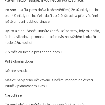
kterém nikdo nešlape, nikdo neočurává květináče.
Po smrti Orffa jsem došla k přesvědčení, že už nikdy nechci
psa. Už nikdy nechci čelit další ztrátě. Strach a přesvědčení
ještě umocnil odchod Linuse.
Byl to ale současně Linusův zhoršující se stav, kdy mi došlo,
že bez vlkodava pronásledujícího nás na každém kroku žít
nedokážu, nechci.
7,5 měsíců ticha a prázdného domu.
Příliš dlouhá doba.
Měsíce smutku…
Měsíce napjatého očekávání, s naším jménem na čekací
listině k plánovanému vrhu…
Narodili se.
Ty poslední dva měsíce byly k nevydržení, ale máme je!