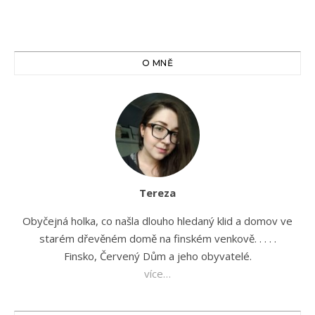
O MNĚ
Tereza
Obyčejná holka, co našla dlouho hledaný klid a domov ve
starém dřevěném domě na finském venkově. . . . .
Finsko, Červený Dům a jeho obyvatelé.
více…