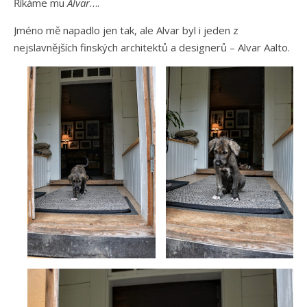
Říkáme mu
Alvar
….
Jméno mě napadlo jen tak, ale Alvar byl i jeden z
nejslavnějších finských architektů a designerů – Alvar Aalto.