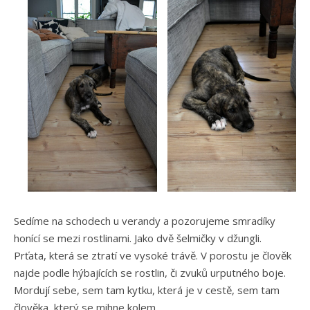
Sedíme na schodech u verandy a pozorujeme smradíky
honící se mezi rostlinami. Jako dvě šelmičky v džungli.
Prťata, která se ztratí ve vysoké trávě. V porostu je člověk
najde podle hýbajících se rostlin, či zvuků urputného boje.
Mordují sebe, sem tam kytku, která je v cestě, sem tam
člověka, který se mihne kolem.