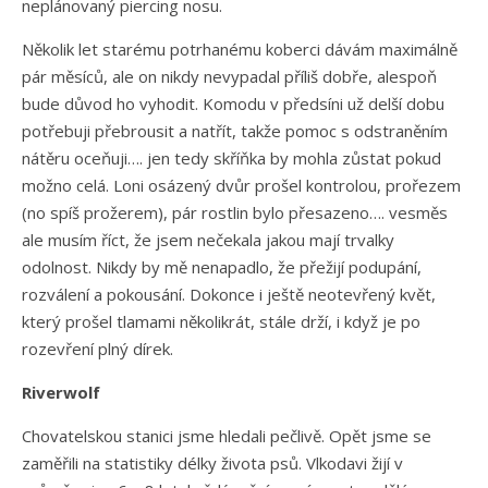
neplánovaný piercing nosu.
Několik let starému potrhanému koberci dávám maximálně
pár měsíců, ale on nikdy nevypadal příliš dobře, alespoň
bude důvod ho vyhodit. Komodu v předsíni už delší dobu
potřebuji přebrousit a natřít, takže pomoc s odstraněním
nátěru oceňuji…. jen tedy skříňka by mohla zůstat pokud
možno celá. Loni osázený dvůr prošel kontrolou, prořezem
(no spíš prožerem), pár rostlin bylo přesazeno…. vesměs
ale musím říct, že jsem nečekala jakou mají trvalky
odolnost. Nikdy by mě nenapadlo, že přežijí podupání,
rozválení a pokousání. Dokonce i ještě neotevřený květ,
který prošel tlamami několikrát, stále drží, i když je po
rozevření plný dírek.
Riverwolf
Chovatelskou stanici jsme hledali pečlivě. Opět jsme se
zaměřili na statistiky délky života psů. Vlkodavi žijí v