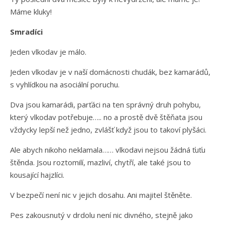
Máme kluky!
Smradíci
Jeden vlkodav je málo.
Jeden vlkodav je v naší domácnosti chudák, bez kamarádů,
s vyhlídkou na asociální poruchu.
Dva jsou kamarádi, parťáci na ten správný druh pohybu,
který vlkodav potřebuje….. no a prostě dvě štěňata jsou
vždycky lepší než jedno, zvlášť když jsou to takoví plyšáci.
Ale abych nikoho neklamala…… vlkodavi nejsou žádná ťuťu
štěnda. Jsou roztomilí, mazliví, chytří, ale také jsou to
kousající hajzlíci.
V bezpečí není nic v jejich dosahu. Ani majitel štěněte.
Pes zakousnutý v drdolu není nic divného, stejně jako