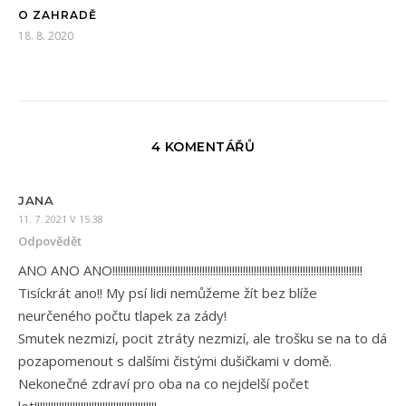
O ZAHRADĚ
18. 8. 2020
4 KOMENTÁŘŮ
JANA
11. 7. 2021 V 15:38
Odpovědět
ANO ANO ANO!!!!!!!!!!!!!!!!!!!!!!!!!!!!!!!!!!!!!!!!!!!!!!!!!!!!!!!!!!!!!!!!!!!!!!!!!!!!!!!!!!!!!!!!!!!!
Tisíckrát ano!! My psí lidi nemůžeme žít bez blíže
neurčeného počtu tlapek za zády!
Smutek nezmizí, pocit ztráty nezmizí, ale trošku se na to dá
pozapomenout s dalšími čistými dušičkami v domě.
Nekonečné zdraví pro oba na co nejdelší počet