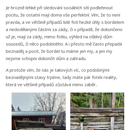
Je hrozně lehké při sledování sociálních sítí podlehnout
pocitu, že ostatní mají doma vše perfektní. Vím, že to není
pravda, a ve většině případů lidé fotí hezké úhly s bordelem
a nedodělanými částmi za zády, či v případě, že dokončeno
už je, mají za zády, mimo fotku, výhled na ošklivý dům
sousedů, či něco podobného. A i přesto mě často přepadá
beznaděj a pocit, že bordel tu máme jen my, a jen my
nejsme schopni dokončit dům a zahradu.
A protože vím, že nás je takových víc, co podobnými
beznadějnými stavy trpíme, tady máte pár fotek reality,
která ve většině případů zůstává mimo záběr..