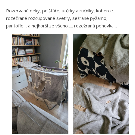
Rozervané deky, polštáře, utěrky a ručníky, koberce….
rozežrané rozcupované svetry, sežrané pyžamo,
pantofle… a nejhorší ze všeho….. rozežraná pohovka…