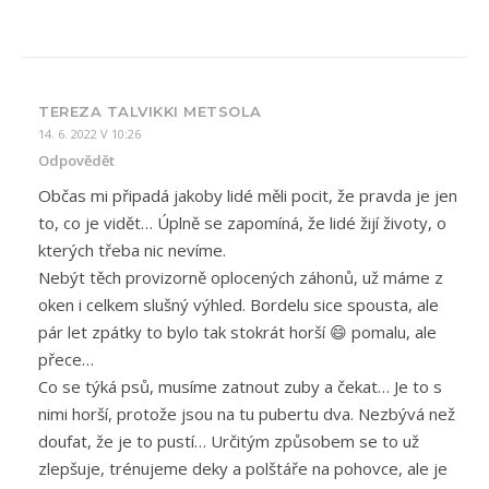
TEREZA TALVIKKI METSOLA
14. 6. 2022 V 10:26
Odpovědět
Občas mi připadá jakoby lidé měli pocit, že pravda je jen
to, co je vidět… Úplně se zapomíná, že lidé žijí životy, o
kterých třeba nic nevíme.
Nebýt těch provizorně oplocených záhonů, už máme z
oken i celkem slušný výhled. Bordelu sice spousta, ale
pár let zpátky to bylo tak stokrát horší 😄 pomalu, ale
přece…
Co se týká psů, musíme zatnout zuby a čekat… Je to s
nimi horší, protože jsou na tu pubertu dva. Nezbývá než
doufat, že je to pustí… Určitým způsobem se to už
zlepšuje, trénujeme deky a polštáře na pohovce, ale je