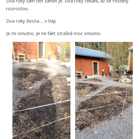
Dva roky tam ten záhon je. Dva roky čekání, až se rostliny
rozrostou.
Dva roky života…. v háji.
Je mi smutno. Je mi fakt strašně moc smutno.