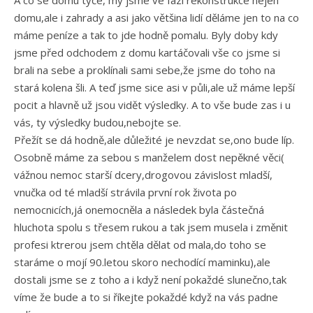
domu,ale i zahrady a asi jako většina lidí děláme jen to na co
máme peníze a tak to jde hodně pomalu. Byly doby kdy
jsme před odchodem z domu kartáčovali vše co jsme si
brali na sebe a proklínali sami sebe,že jsme do toho na
stará kolena šli. A teď jsme sice asi v půli,ale už máme lepší
pocit a hlavně už jsou vidět výsledky. A to vše bude zas i u
vás, ty výsledky budou,nebojte se.
Přežít se dá hodně,ale důležité je nevzdat se,ono bude líp.
Osobně máme za sebou s manželem dost nepěkné věci(
vážnou nemoc starší dcery,drogovou závislost mladší,
vnučka od té mladší strávila první rok života po
nemocnicích,já onemocněla a následek byla částečná
hluchota spolu s třesem rukou a tak jsem musela i změnit
profesi ktrerou jsem chtěla dělat od mala,do toho se
staráme o mojí 90.letou skoro nechodící maminku),ale
dostali jsme se z toho a i když není pokaždé slunečno,tak
víme že bude a to si říkejte pokaždé když na vás padne