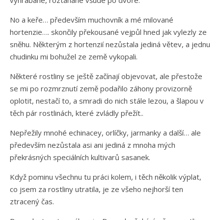
No a keře… především muchovník a mé milované
hortenzie…. skončily překousané vejpůl hned jak vylezly ze
sněhu. Některým z hortenzií nezůstala jediná větev, a jednu
chudinku mi bohužel ze země vykopali.
Některé rostliny se ještě začínají objevovat, ale přestože
se mi po rozmrznutí země podařilo záhony provizorně
oplotit, nestačí to, a smradi do nich stále lezou, a šlapou v
těch pár rostlinách, které zvládly přežít..
Nepřežily mnohé echinacey, orlíčky, jarmanky a další… ale
především nezůstala asi ani jediná z mnoha mých
překrásných speciálních kultivarů sasanek.
Když pominu všechnu tu práci kolem, i těch několik výplat,
co jsem za rostliny utratila, je ze všeho nejhorší ten
ztracený čas.