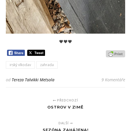
🖤🖤🖤
irský vlkodav
zahrada
od
Tereza Talvikki Metsola
9 Komentáře
PŘEDCHOZÍ
OSTROV V ZIMĚ
DALŠÍ
SEZÓNA ZAHÁJENA!