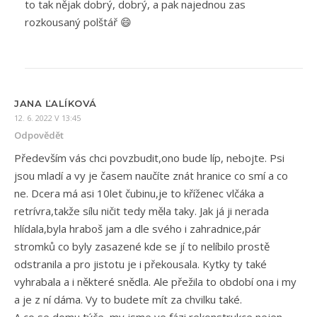
to tak nějak dobrý, dobrý, a pak najednou zas
rozkousaný polštář 😄
JANA ĽALÍKOVÁ
12. 6. 2022 V 13:45
Odpovědět
Především vás chci povzbudit,ono bude líp, nebojte. Psi
jsou mladí a vy je časem naučíte znát hranice co smí a co
ne. Dcera má asi 10let čubinu,je to kříženec vlčáka a
retrívra,takže sílu ničit tedy měla taky. Jak já ji nerada
hlídala,byla hraboš jam a dle svého i zahradnice,pár
stromků co byly zasazené kde se jí to nelíbilo prostě
odstranila a pro jistotu je i překousala. Kytky ty také
vyhrabala a i některé snědla. Ale přežila to období ona i my
a je z ní dáma. Vy to budete mít za chvilku také.
A co se domu týče, my jsme ve fázi rekonstrukce nejen