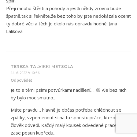
splín.
Přeji mnoho štěstí a pohody a jestli někdy zrovna bude
špatně,tak si řekněte,že bez toho by jste nedokázala ocenit
ty dobré věci a těch je okolo nás opravdu hodně. Jana
Ľalíková
TEREZA TALVIKKI METSOLA
14. 6. 2022 V 10:36
Odpovědět
Je to s těmi psími potvůrkami nadělení…. 😄 Ale bez nich
by bylo moc smutno..
Máte pravdu… hlavně je občas potřeba ohlédnout se
zpátky, vzpomenout si na tu spoustu práce, kterou už
člověk odvedl. Každý malý kousek odvedené práce je
zase posun kupředu…