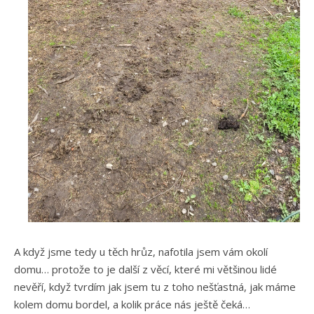
A když jsme tedy u těch hrůz, nafotila jsem vám okolí
domu… protože to je další z věcí, které mi většinou lidé
nevěří, když tvrdím jak jsem tu z toho nešťastná, jak máme
kolem domu bordel, a kolik práce nás ještě čeká…