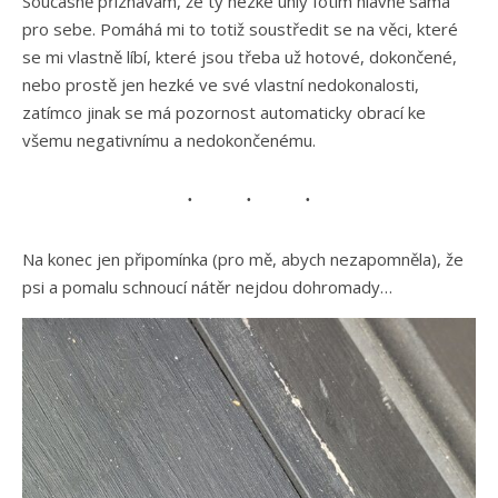
Současně přiznávám, že ty hezké úhly fotím hlavně sama
pro sebe. Pomáhá mi to totiž soustředit se na věci, které
se mi vlastně líbí, které jsou třeba už hotové, dokončené,
nebo prostě jen hezké ve své vlastní nedokonalosti,
zatímco jinak se má pozornost automaticky obrací ke
všemu negativnímu a nedokončenému.
Na konec jen připomínka (pro mě, abych nezapomněla), že
psi a pomalu schnoucí nátěr nejdou dohromady…