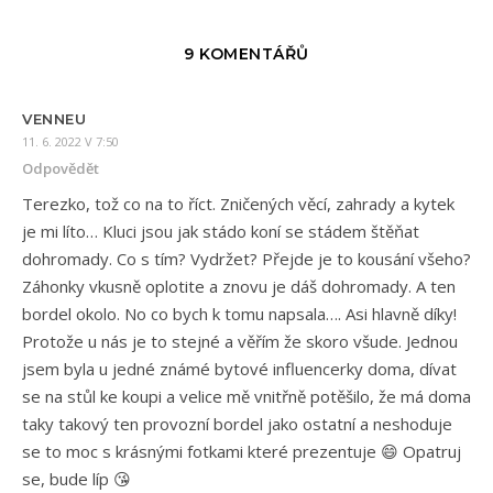
9 KOMENTÁŘŮ
VENNEU
11. 6. 2022 V 7:50
Odpovědět
Terezko, tož co na to říct. Zničených věcí, zahrady a kytek
je mi líto… Kluci jsou jak stádo koní se stádem štěňat
dohromady. Co s tím? Vydržet? Přejde je to kousání všeho?
Záhonky vkusně oplotite a znovu je dáš dohromady. A ten
bordel okolo. No co bych k tomu napsala…. Asi hlavně díky!
Protože u nás je to stejné a věřím že skoro všude. Jednou
jsem byla u jedné známé bytové influencerky doma, dívat
se na stůl ke koupi a velice mě vnitřně potěšilo, že má doma
taky takový ten provozní bordel jako ostatní a neshoduje
se to moc s krásnými fotkami které prezentuje 😄 Opatruj
se, bude líp 😘