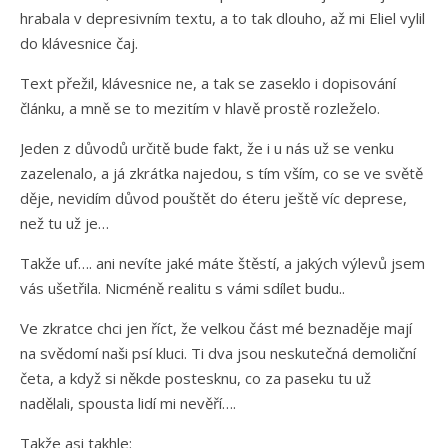
hrabala v depresivním textu, a to tak dlouho, až mi Eliel vylil
do klávesnice čaj.
Text přežil, klávesnice ne, a tak se zaseklo i dopisování
článku, a mně se to mezitím v hlavě prostě rozleželo.
Jeden z důvodů určitě bude fakt, že i u nás už se venku
zazelenalo, a já zkrátka najedou, s tím vším, co se ve světě
děje, nevidím důvod pouštět do éteru ještě víc deprese,
než tu už je…
Takže uf…. ani nevíte jaké máte štěstí, a jakých výlevů jsem
vás ušetřila. Nicméně realitu s vámi sdílet budu..
Ve zkratce chci jen říct, že velkou část mé beznaděje mají
na svědomí naši psí kluci. Ti dva jsou neskutečná demoliční
četa, a když si někde postesknu, co za paseku tu už
nadělali, spousta lidí mi nevěří….
Takže asi takhle: