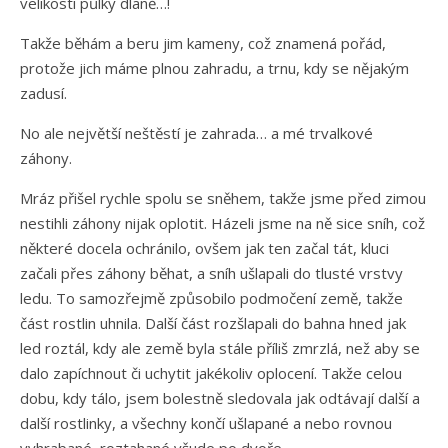
velikosti půlky dlaně…!
Takže běhám a beru jim kameny, což znamená pořád,
protože jich máme plnou zahradu, a trnu, kdy se nějakým
zadusí.
No ale největší neštěstí je zahrada… a mé trvalkové
záhony.
Mráz přišel rychle spolu se sněhem, takže jsme před zimou
nestihli záhony nijak oplotit. Házeli jsme na ně sice sníh, což
některé docela ochránilo, ovšem jak ten začal tát, kluci
začali přes záhony běhat, a sníh ušlapali do tlusté vrstvy
ledu. To samozřejmě způsobilo podmočení země, takže
část rostlin uhnila. Další část rozšlapali do bahna hned jak
led roztál, kdy ale země byla stále příliš zmrzlá, než aby se
dalo zapíchnout či uchytit jakékoliv oplocení. Takže celou
dobu, kdy tálo, jsem bolestně sledovala jak odtávají další a
další rostlinky, a všechny končí ušlapané a nebo rovnou
vyhrabané, roztahané všude po dvoře.