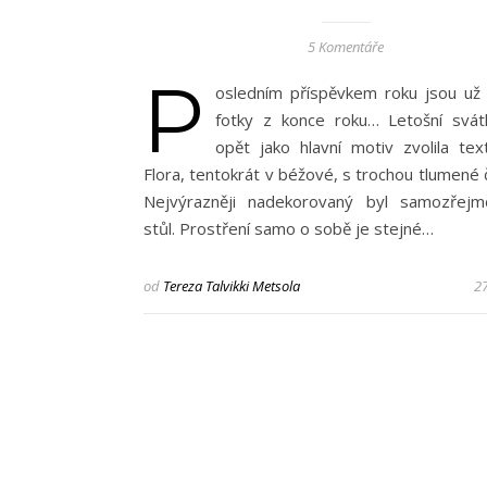
5 Komentáře
P
osledním příspěvkem roku jsou už 
fotky z konce roku… Letošní svá
opět jako hlavní motiv zvolila text
Flora, tentokrát v béžové, s trochou tlumené 
Nejvýrazněji nadekorovaný byl samozřejmě
stůl. Prostření samo o sobě je stejné…
od
Tereza Talvikki Metsola
27