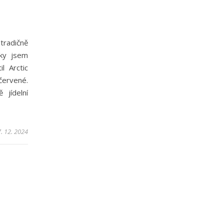
tradičně
tky jsem
il Arctic
červené.
 jídelní
. 12. 2024