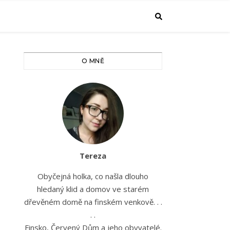
O MNĚ
Tereza
Obyčejná holka, co našla dlouho
hledaný klid a domov ve starém
dřevěném domě na finském venkově. . .
. .
Finsko, Červený Dům a jeho obyvatelé.