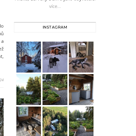
více…
lo
INSTAGRAM
mů
 a
ež
t,
024