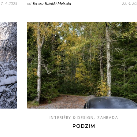
7. 4. 2023
od
Tereza Talvikki Metsola
22. 4. 2
,
INTERIÉRY & DESIGN
ZAHRADA
PODZIM