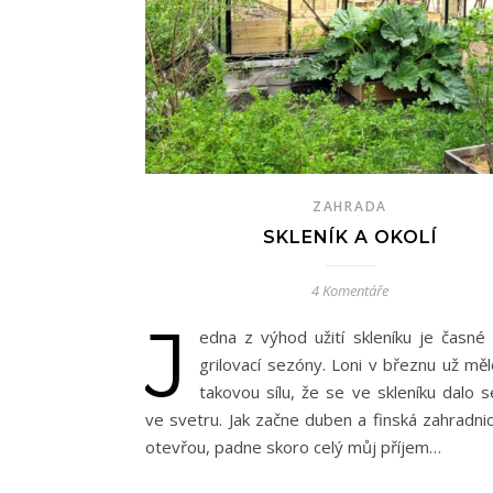
ZAHRADA
SKLENÍK A OKOLÍ
4 Komentáře
J
edna z výhod užití skleníku je časné 
grilovací sezóny. Loni v březnu už měl
takovou sílu, že se ve skleníku dalo s
ve svetru. Jak začne duben a finská zahradnic
otevřou, padne skoro celý můj příjem…