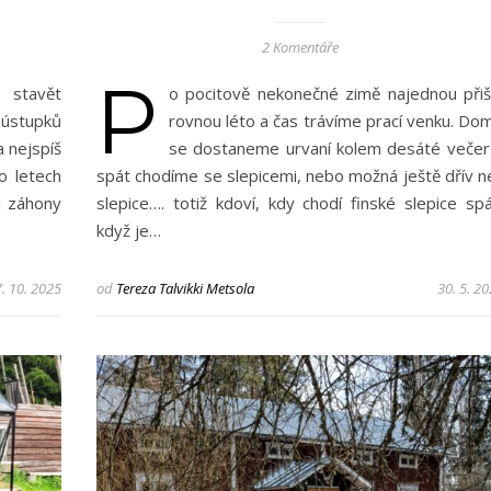
2 Komentáře
P
i stavět
o pocitově nekonečné zimě najednou přiš
u ústupků
rovnou léto a čas trávíme prací venku. Do
 nejspíš
se dostaneme urvaní kolem desáté večer
o letech
spát chodíme se slepicemi, nebo možná ještě dřív n
i záhony
slepice…. totiž kdoví, kdy chodí finské slepice spá
když je…
. 10. 2025
od
Tereza Talvikki Metsola
30. 5. 2