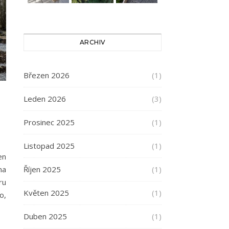
ARCHIV
Březen 2026
(1)
Leden 2026
(3)
Prosinec 2025
(1)
Listopad 2025
(1)
en
Říjen 2025
(1)
na
ru
Květen 2025
(1)
o,
Duben 2025
(1)