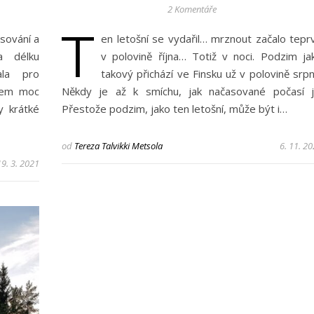
2 Komentáře
T
asování a
en letošní se vydařil… mrznout začalo tepr
 délku
v polovině října… Totiž v noci. Podzim ja
ala pro
takový přichází ve Finsku už v polovině srpn
jsem moc
Někdy je až k smíchu, jak načasované počasí j
y krátké
Přestože podzim, jako ten letošní, může být i…
od
Tereza Talvikki Metsola
6. 11. 2
19. 3. 2021