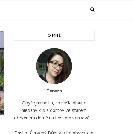
O MNĚ
Tereza
Obyčejná holka, co našla dlouho
hledaný klid a domov ve starém
dřevěném domě na finském venkově. . .
. .
Finsko, Červený Dům a jeho obyvatelé.