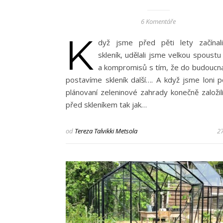
6 Komentáře
K
dyž jsme před pěti lety začínal
skleník, udělali jsme velkou spoust
a kompromisů s tím, že do budoucna
postavíme skleník další…. A když jsme loni p
plánovaní zeleninové zahrady konečně založil
před skleníkem tak jak…
od
Tereza Talvikki Metsola
27