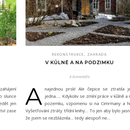
,
REKONSTRUKCE
ZAHRADA
V KŮLNĚ A NA PODZIMKU
4 Komentáře
a
zahájení
najednou prsk! Ale čepice se ztratila j
o slunce
jedna….. Kdykoliv se zmíní práce v kůlně a 
edět jen
pozemku, vzpomenu si na Cimrmany a h
tví zase
Vyšetřování ztráty třídní knihy… To jen aby bylo jasn
že jsem se nezbláznila… tedy alespoň ne…