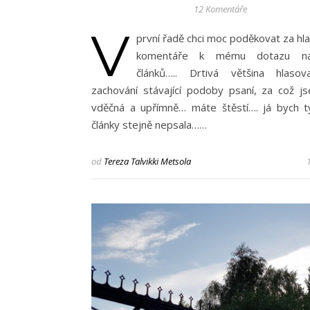
12 Komentáře
V
první řadě chci moc poděkovat za hl
komentáře k mému dotazu na
článků….. Drtivá většina hlasov
zachování stávající podoby psaní, za což 
vděčná a upřímně… máte štěstí…. já bych t
články stejně nepsala……
od
Tereza Talvikki Metsola