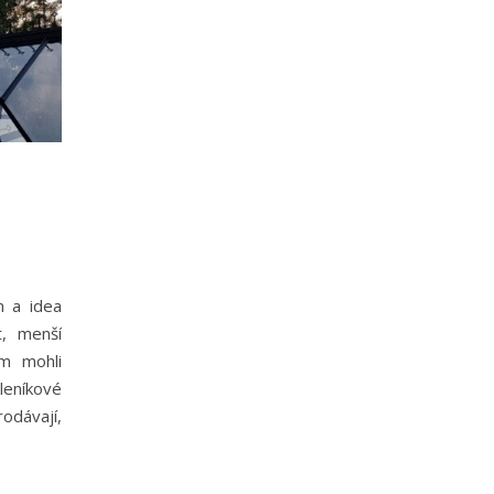
n a idea
t, menší
om mohli
leníkové
odávají,