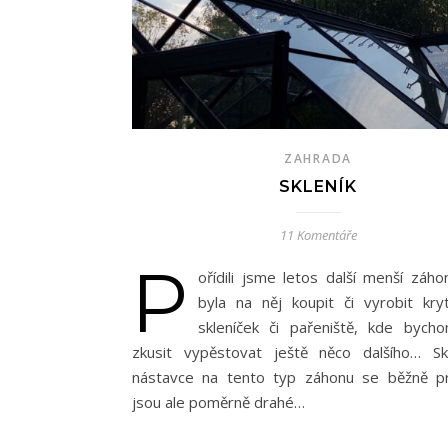
ZAHRADA
SKLENÍK
11 Komentáře
P
ořídili jsme letos další menší záho
byla na něj koupit či vyrobit kry
skleníček či pařeniště, kde bych
zkusit vypěstovat ještě něco dalšího… Sk
nástavce na tento typ záhonu se běžně pr
jsou ale poměrně drahé…