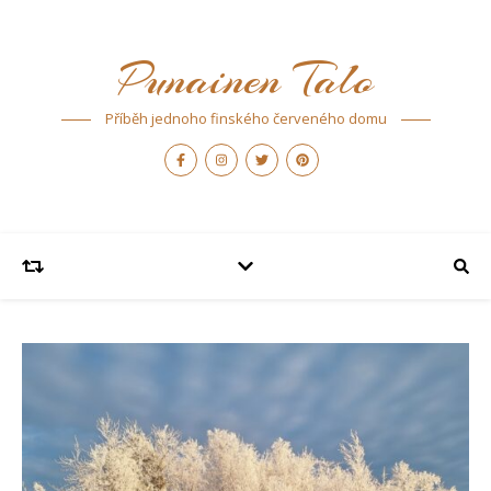
Punainen Talo
Příběh jednoho finského červeného domu