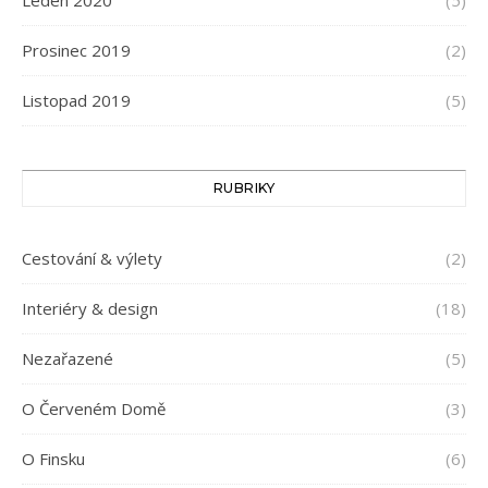
Prosinec 2019
(2)
Listopad 2019
(5)
RUBRIKY
Cestování & výlety
(2)
Interiéry & design
(18)
Nezařazené
(5)
O Červeném Domě
(3)
O Finsku
(6)