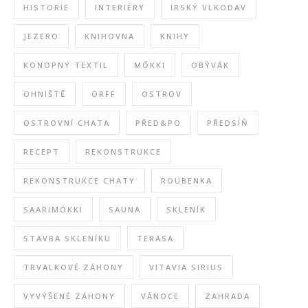
HISTORIE
INTERIÉRY
IRSKÝ VLKODAV
JEZERO
KNIHOVNA
KNIHY
KONOPNÝ TEXTIL
MÖKKI
OBÝVÁK
OHNIŠTĚ
ORFF
OSTROV
OSTROVNÍ CHATA
PŘED&PO
PŘEDSÍŇ
RECEPT
REKONSTRUKCE
REKONSTRUKCE CHATY
ROUBENKA
SAARIMÖKKI
SAUNA
SKLENÍK
STAVBA SKLENÍKU
TERASA
TRVALKOVÉ ZÁHONY
VITAVIA SIRIUS
VYVÝŠENÉ ZÁHONY
VÁNOCE
ZAHRADA