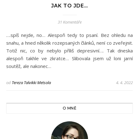
JAK TO JDE…
31 Komentáře
….spíš nejde, no… Alespoň tedy to psaní. Bez ohledu na
snahu, a hned několik rozepsaných článků, není co zveřejnit.
Totiž nic, co by nebylo příliš depresivní…. Tak dneska
alespoň takhle ve zkratce… Slibovala jsem už loni jarní
soutěž, ale nakonec…
od
Tereza Talvikki Metsola
4. 4. 2022
O MNĚ