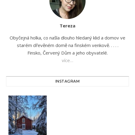
Tereza
Obyčejná holka, co našla dlouho hledaný klid a domov ve
starém dřevěném domě na finském venkově. . . . .
Finsko, Červený Dům a jeho obyvatelé.
více…
INSTAGRAM