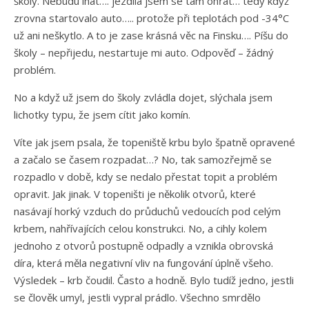
školy. Nebudu lhát…. jezdila jsem se tam ohřát… tedy když
zrovna startovalo auto….. protože při teplotách pod -34°C
už ani neškytlo. A to je zase krásná věc na Finsku…. Píšu do
školy – nepřijedu, nestartuje mi auto. Odpověď – žádný
problém.
No a když už jsem do školy zvládla dojet, slýchala jsem
lichotky typu, že jsem cítit jako komín.
Víte jak jsem psala, že topeniště krbu bylo špatně opravené
a začalo se časem rozpadat…? No, tak samozřejmě se
rozpadlo v době, kdy se nedalo přestat topit a problém
opravit. Jak jinak. V topeništi je několik otvorů, které
nasávají horký vzduch do průduchů vedoucích pod celým
krbem, nahřívajících celou konstrukci. No, a cihly kolem
jednoho z otvorů postupně odpadly a vznikla obrovská
díra, která měla negativní vliv na fungování úplně všeho.
Výsledek – krb čoudil. Často a hodně. Bylo tudíž jedno, jestli
se člověk umyl, jestli vypral prádlo. Všechno smrdělo