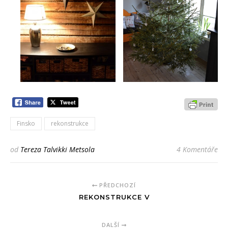
Finsko
rekonstrukce
od
Tereza Talvikki Metsola
4 Komentáře
PŘEDCHOZÍ
REKONSTRUKCE V
DALŠÍ