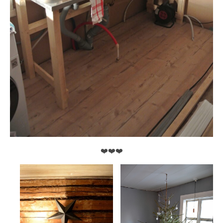
❤️❤️❤️