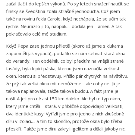
začal tlačit do lepších výkonů. Po xy letech snažení naučit se
finsky se švédština zdála strašně jednoduchá. Což jsem
také na rovinu řekla Carole, když nechápala, že se učím tak
rychle. Neurazilo jí to, naopak…. dodala jen – amen. A tak
pokračovalo celé mé studium.
Když Pepa zase jednou přiletěl (skoro už jsme s klukama
zapomněli jak vypadá), podařilo se nám sehnat stará okna
do verandy. Ten obdélník, co byl předtím na vnější straně
fasády, byla lepicí páska, kterou jsem naznačila velikost
oken, kterou si představuji. Přišlo pár chytrých na návštěvu,
že prý tak velká okna mít nemůžeme… ale coby ne. Já je
taková naplánovala, takže taková budou. A fakt jsme je
našli. A jeli pro ně asi 150 km daleko. Ale byl to typ oken,
který jsme chtěli – stará, v přibližně odpovídající velikosti,
dva identické kusy! Vyřízli jsme pro jedno z nich zkušebně
díru v izolaci…. a tím to skončilo, protože okna bylo třeba
přesklít. Takže jsme díru zakryli igelitem a dělali jakoby nic.