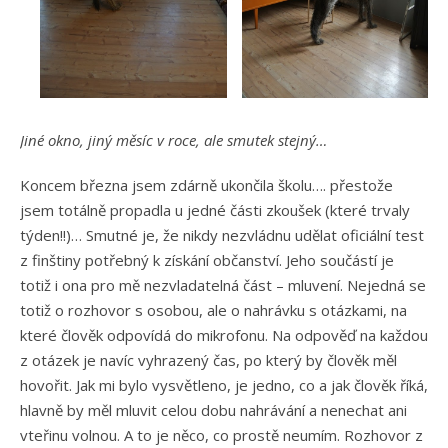
Jiné okno, jiný měsíc v roce, ale smutek stejný…
Koncem března jsem zdárně ukončila školu…. přestože
jsem totálně propadla u jedné části zkoušek (které trvaly
týden!!)… Smutné je, že nikdy nezvládnu udělat oficiální test
z finštiny potřebný k získání občanství. Jeho součástí je
totiž i ona pro mě nezvladatelná část – mluvení. Nejedná se
totiž o rozhovor s osobou, ale o nahrávku s otázkami, na
které člověk odpovídá do mikrofonu. Na odpověď na každou
z otázek je navíc vyhrazený čas, po který by člověk měl
hovořit. Jak mi bylo vysvětleno, je jedno, co a jak člověk říká,
hlavně by měl mluvit celou dobu nahrávání a nenechat ani
vteřinu volnou. A to je něco, co prostě neumím. Rozhovor z