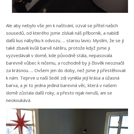
Ale aby nebylo vše jen k naštvání, ozval se přítel našich
sousedů, od kterého jsme získali náš příborník, a nabídl
další kus nábytku k odvozu….. starou lavici. Myslím, že se jí
také zbavili kvůli barvě nátěru, protože když jsme ji
vyzvedávali v domě, kde původně stála, nepasovala
barevně vůbec k ničemu, a rozhodně by ji člověk neoznačil
za krásnou….. Ovšem jen do doby, než jsme ji přestěhovali
k nám. Teprve u naší šedé zdi vynikla její krása a úžasná
barva, a je to jedna jediná barevná věc, která v našem
domě zůstala další roky, a přesto nijak neruší, ani se
neokoukává.