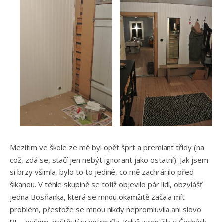
Mezitím ve škole ze mě byl opět šprt a premiant třídy (na
což, zdá se, stačí jen nebýt ignorant jako ostatní). Jak jsem
si brzy všimla, bylo to to jediné, co mě zachránilo před
šikanou. V téhle skupině se totiž objevilo pár lidí, obzvlášť
jedna Bosňanka, která se mnou okamžitě začala mít
problém, přestože se mnou nikdy nepromluvila ani slovo
!?!…. ovšem, naštěstí si netroufla. Když jsem žila v Čechách,