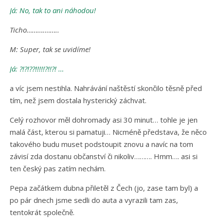
Já: No, tak to ani náhodou!
Ticho……….……..
M: Super, tak se uvidíme!
Já: ?!?!??!!!!!?!!?! …
a víc jsem nestihla. Nahrávání naštěstí skončilo těsně před
tím, než jsem dostala hysterický záchvat.
Celý rozhovor měl dohromady asi 30 minut… tohle je jen
malá část, kterou si pamatuji… Nicméně představa, že něco
takového budu muset podstoupit znovu a navíc na tom
závisí zda dostanu občanství či nikoliv………. Hmm…. asi si
ten český pas zatím nechám.
Pepa začátkem dubna přiletěl z Čech (jo, zase tam byl) a
po pár dnech jsme sedli do auta a vyrazili tam zas,
tentokrát společně.