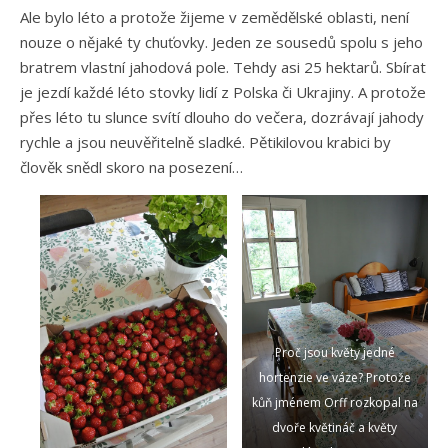
Ale bylo léto a protože žijeme v zemědělské oblasti, není
nouze o nějaké ty chuťovky. Jeden ze sousedů spolu s jeho
bratrem vlastní jahodová pole. Tehdy asi 25 hektarů. Sbírat
je jezdí každé léto stovky lidí z Polska či Ukrajiny. A protože
přes léto tu slunce svítí dlouho do večera, dozrávají jahody
rychle a jsou neuvěřitelně sladké. Pětikilovou krabici by
člověk snědl skoro na posezení…
Proč jsou květy jedné
hortenzie ve váze? Protože
kůň jménem Orff rozkopal na
dvoře květináč a květy