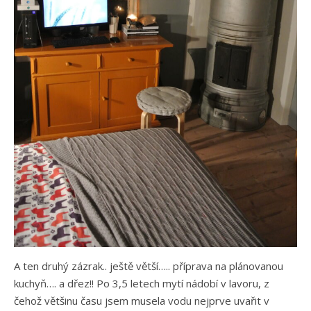
A ten druhý zázrak.. ještě větší….. příprava na plánovanou
kuchyň…. a dřez!! Po 3,5 letech mytí nádobí v lavoru, z
čehož většinu času jsem musela vodu nejprve uvařit v