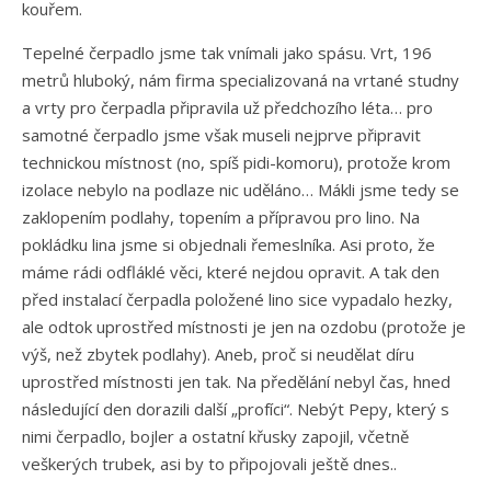
kouřem.
Tepelné čerpadlo jsme tak vnímali jako spásu. Vrt, 196
metrů hluboký, nám firma specializovaná na vrtané studny
a vrty pro čerpadla připravila už předchozího léta… pro
samotné čerpadlo jsme však museli nejprve připravit
technickou místnost (no, spíš pidi-komoru), protože krom
izolace nebylo na podlaze nic uděláno… Mákli jsme tedy se
zaklopením podlahy, topením a přípravou pro lino. Na
pokládku lina jsme si objednali řemeslníka. Asi proto, že
máme rádi odfláklé věci, které nejdou opravit. A tak den
před instalací čerpadla položené lino sice vypadalo hezky,
ale odtok uprostřed místnosti je jen na ozdobu (protože je
výš, než zbytek podlahy). Aneb, proč si neudělat díru
uprostřed místnosti jen tak. Na předělání nebyl čas, hned
následující den dorazili další „profíci“. Nebýt Pepy, který s
nimi čerpadlo, bojler a ostatní křusky zapojil, včetně
veškerých trubek, asi by to připojovali ještě dnes..