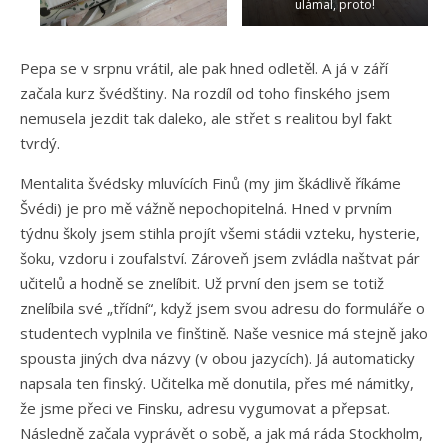
ulámal, proto!
Pepa se v srpnu vrátil, ale pak hned odletěl. A já v září
začala kurz švédštiny. Na rozdíl od toho finského jsem
nemusela jezdit tak daleko, ale střet s realitou byl fakt
tvrdý.
Mentalita švédsky mluvících Finů (my jim škádlivě říkáme
Švédi) je pro mě vážně nepochopitelná. Hned v prvním
týdnu školy jsem stihla projít všemi stádii vzteku, hysterie,
šoku, vzdoru i zoufalství. Zároveň jsem zvládla naštvat pár
učitelů a hodně se znelíbit. Už první den jsem se totiž
znelíbila své „třídní“, když jsem svou adresu do formuláře o
studentech vyplnila ve finštině. Naše vesnice má stejně jako
spousta jiných dva názvy (v obou jazycích). Já automaticky
napsala ten finský. Učitelka mě donutila, přes mé námitky,
že jsme přeci ve Finsku, adresu vygumovat a přepsat.
Následně začala vyprávět o sobě, a jak má ráda Stockholm,