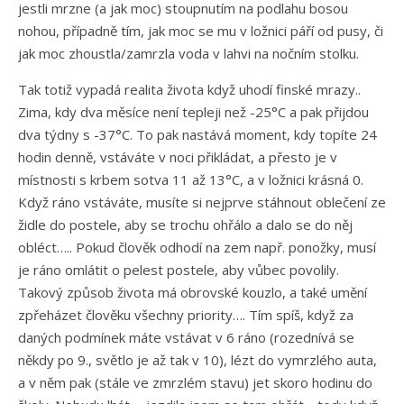
jestli mrzne (a jak moc) stoupnutím na podlahu bosou
nohou, případně tím, jak moc se mu v ložnici páří od pusy, či
jak moc zhoustla/zamrzla voda v lahvi na nočním stolku.
Tak totiž vypadá realita života když uhodí finské mrazy..
Zima, kdy dva měsíce není tepleji než -25°C a pak přijdou
dva týdny s -37°C. To pak nastává moment, kdy topíte 24
hodin denně, vstáváte v noci přikládat, a přesto je v
místnosti s krbem sotva 11 až 13°C, a v ložnici krásná 0.
Když ráno vstáváte, musíte si nejprve stáhnout oblečení ze
židle do postele, aby se trochu ohřálo a dalo se do něj
obléct….. Pokud člověk odhodí na zem např. ponožky, musí
je ráno omlátit o pelest postele, aby vůbec povolily.
Takový způsob života má obrovské kouzlo, a také umění
zpřeházet člověku všechny priority…. Tím spíš, když za
daných podmínek máte vstávat v 6 ráno (rozednívá se
někdy po 9., světlo je až tak v 10), lézt do vymrzlého auta,
a v něm pak (stále ve zmrzlém stavu) jet skoro hodinu do