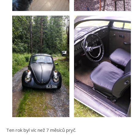
Ten rok byl víc než 7 měsíců pryč.