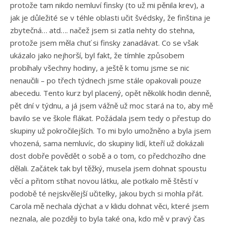
protože tam nikdo nemluví finsky (to už mi pěnila krev), a
jak je důležité se v téhle oblasti učit švédsky, že finština je
zbytečná… atd…. načež jsem si zatla nehty do stehna,
protože jsem měla chuť si finsky zanadávat. Co se však
ukázalo jako nejhorší, byl fakt, že tímhle způsobem
probíhaly všechny hodiny, a ještě k tomu jsme se nic
nenaučili – po třech týdnech jsme stále opakovali pouze
abecedu. Tento kurz byl placený, opět několik hodin denně,
pět dní v týdnu, a já jsem vážně už moc stará na to, aby mě
bavilo se ve škole flákat. Požádala jsem tedy o přestup do
skupiny už pokročilejších. To mi bylo umožněno a byla jsem
vhozená, sama nemluvíc, do skupiny lidí, kteří už dokázali
dost dobře povědět o sobě a o tom, co předchozího dne
dělali. Začátek tak byl těžký, musela jsem dohnat spoustu
věcí a přitom stíhat novou látku, ale potkalo mě štěstí v
podobě té nejskvělejší učitelky, jakou bych si mohla přát.
Carola mě nechala dýchat a v klidu dohnat věci, které jsem
neznala, ale později to byla také ona, kdo mě v pravý čas