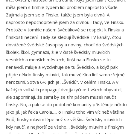
měla jsem s tímhle typem lidí problém naprosto všude.
Zajímala jsem se o Finsko, takže jsem byla divná. A
naprosto nepochopitelně jsem za divnou i tady, ve Finsku.
Protože v tomhle našem švédákově se respekt k Finsku a
finskosti necení. Tady se sledují švédské TV kanály, čtou
dovážené švédské časopisy a noviny, chodí do švédských
školek, škol, gymnázií, žije v čistě švédsky mluvících
vesnicích a menších městech, finština a Finsko se tu
nenávidí, miluje a vyzdvihuje se tu Švédsko, a když pak
přijde někdo finsky mluvící, tak mu většina lidí samozřejmě
nerozumí. Sotva 6% jich je, „Švédů“, v celém Finsku. A v
každých volbách propagují dvojjazyčnost všech obyvatel,
ale zapomínají, že sami by se tím pádem museli naučit
finsky. No, a pak se do podobné komunity přistěhuje někdo
jako já. Jak řekla Carola….. o Finsku toho vím víc než většina
Finů, finsky mluvím lépe než se většina švédsky mluvících
kdy naučí, a nejhorší ze všeho… švédsky mluvím s finským