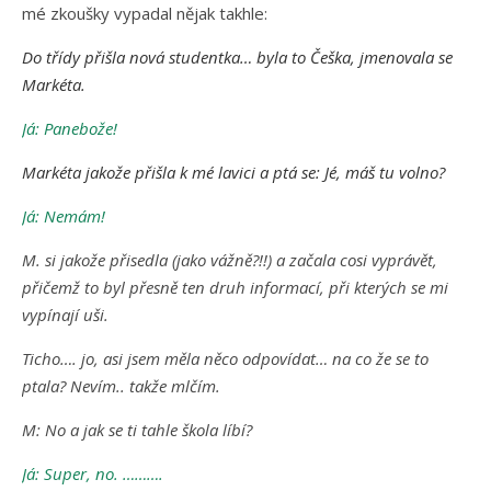
mé zkoušky vypadal nějak takhle:
Do třídy přišla nová studentka… byla to Češka, jmenovala se
Markéta.
Já: Panebože!
Markéta jakože přišla k mé lavici a ptá se: Jé, máš tu volno?
Já: Nemám!
M. si jakože přisedla (jako vážně?!!) a začala cosi vyprávět,
přičemž to byl přesně ten druh informací, při kterých se mi
vypínají uši.
Ticho…. jo, asi jsem měla něco odpovídat… na co že se to
ptala? Nevím.. takže mlčím.
M: No a jak se ti tahle škola líbí?
Já: Super, no. ……….