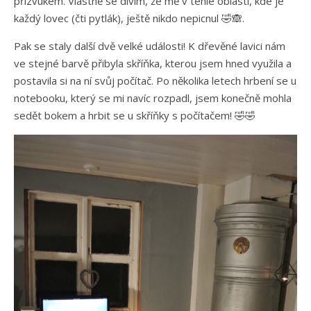
přízvukem. Vlastně se divím, že mě v téhle oblasti, kde je
každý lovec (čti pytlák), ještě nikdo nepicnul 🤣🙈.
Pak se staly další dvě velké události! K dřevěné lavici nám
ve stejné barvě přibyla skříňka, kterou jsem hned využila a
postavila si na ní svůj počítač. Po několika letech hrbení se u
notebooku, který se mi navíc rozpadl, jsem konečně mohla
sedět bokem a hrbit se u skříňky s počítačem! 🤣🤣