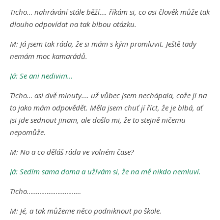
Ticho… nahrávání stále běží…. říkám si, co asi člověk může tak
dlouho odpovídat na tak blbou otázku.
M: Já jsem tak ráda, že si mám s kým promluvit. Ještě tady
nemám moc kamarádů.
Já: Se ani nedivim…
Ticho… asi dvě minuty…. už vůbec jsem nechápala, cože jí na
to jako mám odpovědět. Měla jsem chuť jí říct, že je blbá, ať
jsi jde sednout jinam, ale došlo mi, že to stejně ničemu
nepomůže.
M: No a co děláš ráda ve volném čase?
Já: Sedím sama doma a užívám si, že na mě nikdo nemluví.
Ticho…………………………
M: Jé, a tak můžeme něco podniknout po škole.