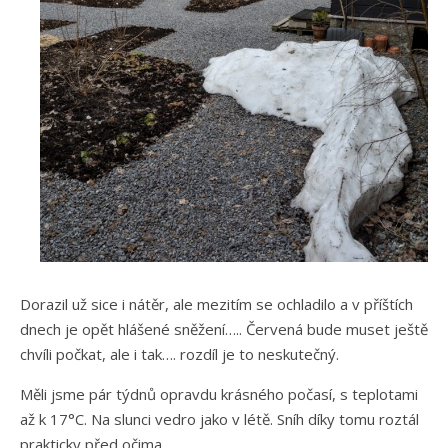
Dorazil už sice i nátěr, ale mezitím se ochladilo a v příštích
dnech je opět hlášené sněžení….. Červená bude muset ještě
chvíli počkat, ale i tak…. rozdíl je to neskutečný.
Měli jsme pár týdnů opravdu krásného počasí, s teplotami
až k 17°C. Na slunci vedro jako v létě. Sníh díky tomu roztál
prakticky před očima.