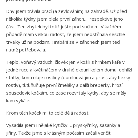
Dny jsem trávila prací (a zevlováním) na zahradě. Už před
několika týdny jsem plela první záhon…. respektive jeho
část. Ten zbytek byl totiž ještě pod sněhem. V každém
případě mám velkou radost, že jsem neostříhala seschlé
trvalky už na podzim. Hrabání se v záhonech jsem teď
nutně potřebovala.
Teplo, voňavý vzduch, člověk jen v košili s hrnkem kafe v
jedné ruce a květináčem v druhé okouní kolem domu, obhlíží
statky, kontroluje rostliny (domlouvá jim a prosí, aby hezky
rostly), ťuťuňuňuje první čmeláky a další breberky, hrozí
sousedovic kočkám, co zase rozvrtaly kytky, aby se měly
kam vykálet.
Krom těch koček mi to celé dělá radost.
Vysadila jsem i nějaké kytičky…. pryskyřníky, sasanky a
jiřiny. Takže jsme s krásným počasím začali venčit.