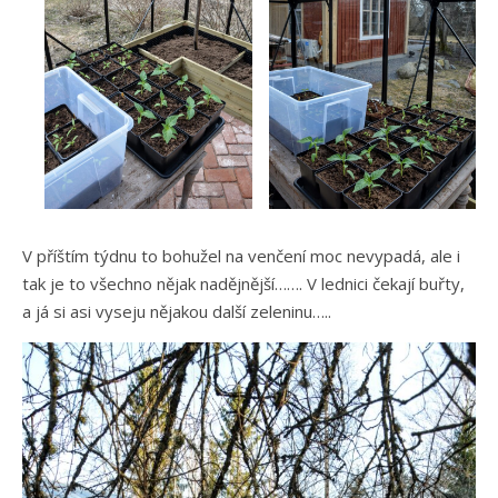
V příštím týdnu to bohužel na venčení moc nevypadá, ale i
tak je to všechno nějak nadějnější……. V lednici čekají buřty,
a já si asi vyseju nějakou další zeleninu…..