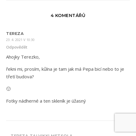
4 KOMENTÁŘŮ
TEREZA
23. 4. 2021 V 10:30
Odpovědět
Ahojky Terezko,
řekni mi, prosím, kůlna je tam jak má Pepa bicí nebo to je
třetí budova?
🙂
Fotky nádherné a ten skleník je úžasný
TEREZA TALVIKKI METSOLA