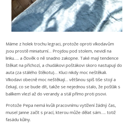
Máme z holek trochu legraci, protože oproti vlkodavům
jsou prostě miniaturní… Projdou pod stolem, nevidí na
linku….. a člověk o ně snadno zakopne. Také mají tendence
štěkat na příchozí, a chudákovi poštákovi skoro nastupují do
auta (za stálého štěkotu)… Kluci nikdy moc neštěkali.
Vlkodavi obecně moc neštěkají… většinou spíš tiše stojí a
čekají, co se bude dít, takže se nejednou stalo, že pošťák s
balíkem vlezl až do verandy a stál přímo proti psovi.
Protože Pepa nemá kvůli pracovnímu vytížení žádný čas,
musel Janne začít s prací, kterou může dělat sám….. totiž
fasádu kůlny.