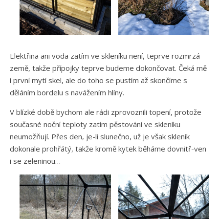
Elektřina ani voda zatím ve skleníku není, teprve rozmrzá
země, takže přípojky teprve budeme dokončovat. Čeká mě
i první mytí skel, ale do toho se pustím až skončíme s
děláním bordelu s navážením hlíny.
V blízké době bychom ale rádi zprovoznili topení, protože
současné noční teploty zatím pěstování ve skleníku
neumožňují. Přes den, je-li slunečno, už je však skleník
dokonale prohřátý, takže kromě kytek běháme dovnitř-ven
i se zeleninou…