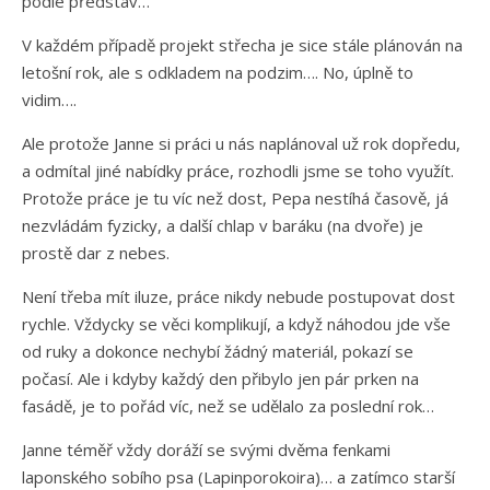
podle představ…
V každém případě projekt střecha je sice stále plánován na
letošní rok, ale s odkladem na podzim…. No, úplně to
vidim….
Ale protože Janne si práci u nás naplánoval už rok dopředu,
a odmítal jiné nabídky práce, rozhodli jsme se toho využít.
Protože práce je tu víc než dost, Pepa nestíhá časově, já
nezvládám fyzicky, a další chlap v baráku (na dvoře) je
prostě dar z nebes.
Není třeba mít iluze, práce nikdy nebude postupovat dost
rychle. Vždycky se věci komplikují, a když náhodou jde vše
od ruky a dokonce nechybí žádný materiál, pokazí se
počasí. Ale i kdyby každý den přibylo jen pár prken na
fasádě, je to pořád víc, než se udělalo za poslední rok…
Janne téměř vždy doráží se svými dvěma fenkami
laponského sobího psa (Lapinporokoira)… a zatímco starší