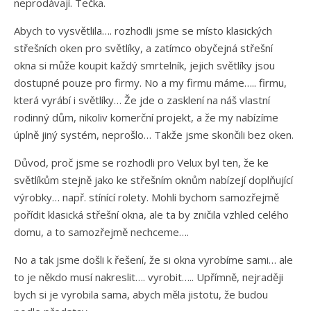
neprodávají. Tečka.
Abych to vysvětlila…. rozhodli jsme se místo klasických
střešních oken pro světlíky, a zatímco obyčejná střešní
okna si může koupit každý smrtelník, jejich světlíky jsou
dostupné pouze pro firmy. No a my firmu máme….. firmu,
která vyrábí i světlíky… Že jde o zasklení na náš vlastní
rodinný dům, nikoliv komerční projekt, a že my nabízíme
úplně jiný systém, neprošlo… Takže jsme skončili bez oken.
Důvod, proč jsme se rozhodli pro Velux byl ten, že ke
světlíkům stejně jako ke střešním oknům nabízejí doplňující
výrobky… např. stínící rolety. Mohli bychom samozřejmě
pořídit klasická střešní okna, ale ta by zničila vzhled celého
domu, a to samozřejmě nechceme….
No a tak jsme došli k řešení, že si okna vyrobíme sami… ale
to je někdo musí nakreslit…. vyrobit….. Upřímně, nejraději
bych si je vyrobila sama, abych měla jistotu, že budou