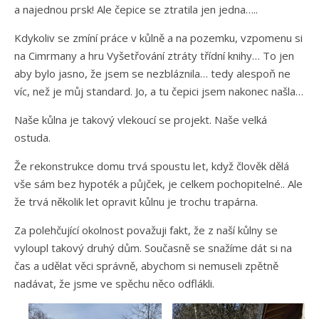
a najednou prsk! Ale čepice se ztratila jen jedna…..
Kdykoliv se zmíní práce v kůlně a na pozemku, vzpomenu si
na Cimrmany a hru Vyšetřování ztráty třídní knihy… To jen
aby bylo jasno, že jsem se nezbláznila… tedy alespoň ne
víc, než je můj standard. Jo, a tu čepici jsem nakonec našla…
Naše kůlna je takový vlekoucí se projekt. Naše velká
ostuda.
Že rekonstrukce domu trvá spoustu let, když člověk dělá
vše sám bez hypoték a půjček, je celkem pochopitelné.. Ale
že trvá několik let opravit kůlnu je trochu trapárna.
Za polehčující okolnost považuji fakt, že z naší kůlny se
vyloupl takový druhý dům. Současně se snažíme dát si na
čas a udělat věci správně, abychom si nemuseli zpětně
nadávat, že jsme ve spěchu něco odflákli.