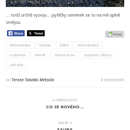
…. totiž určitě vyseju…. pytlíčky semínek se tu na mě úplně
smějou.
dřevostavba
fasáda
kůlna
rekonstrukce
roubenka
skleník
Vitavia Sirius
vyvýšené záhony
zahrada
od
Tereza Talvikki Metsola
4 Komentáře
PŘEDCHOZÍ
CO JE NOVÉHO....
DALŠÍ
SAUNA