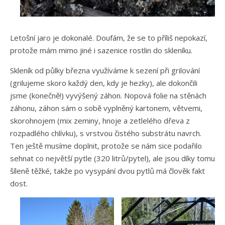
Letošní jaro je dokonalé. Doufám, že se to příliš nepokazí,
protože mám mimo jiné i sazenice rostlin do skleníku.
Skleník od půlky března využíváme k sezení při grilování
(grilujeme skoro každý den, kdy je hezky), ale dokončili
jsme (konečně!) vyvýšený záhon. Nopová folie na stěnách
záhonu, záhon sám o sobě vyplněný kartonem, větvemi,
skorohnojem (mix zeminy, hnoje a zetlelého dřeva z
rozpadlého chlívku), s vrstvou čistého substrátu navrch.
Ten ještě musíme doplnit, protože se nám sice podařilo
sehnat co největší pytle (320 litrů/pytel), ale jsou díky tomu
šíleně těžké, takže po vysypání dvou pytlů má člověk fakt
dost.