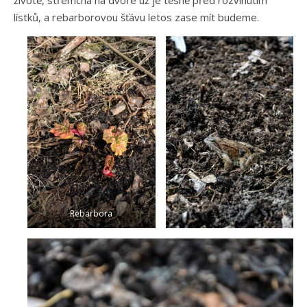
životě, střemcha na dvoře už je těsně před rozvinutím
lístků, a rebarborovou šťávu letos zase mít budeme.
Rebarbora