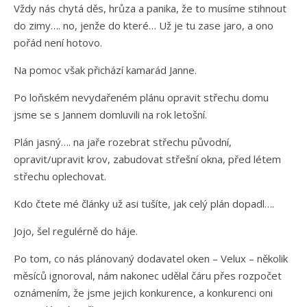
Vždy nás chytá děs, hrůza a panika, že to musíme stihnout
do zimy…. no, jenže do které… Už je tu zase jaro, a ono
pořád není hotovo.
Na pomoc však přichází kamarád Janne.
Po loňském nevydařeném plánu opravit střechu domu
jsme se s Jannem domluvili na rok letošní.
Plán jasný…. na jaře rozebrat střechu původní,
opravit/upravit krov, zabudovat střešní okna, před létem
střechu oplechovat.
Kdo čtete mé články už asi tušíte, jak celý plán dopadl….
Jojo, šel regulérně do háje.
Po tom, co nás plánovaný dodavatel oken – Velux – několik
měsíců ignoroval, nám nakonec udělal čáru přes rozpočet
oznámením, že jsme jejich konkurence, a konkurenci oni