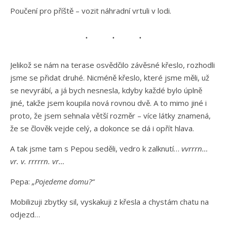
Poučení pro příště – vozit náhradní vrtuli v lodi.
Jelikož se nám na terase osvědčilo závěsné křeslo, rozhodli
jsme se přidat druhé. Nicméně křeslo, které jsme měli, už
se nevyrábí, a já bych nesnesla, kdyby každé bylo úplně
jiné, takže jsem koupila nová rovnou dvě. A to mimo jiné i
proto, že jsem sehnala větší rozměr – více látky znamená,
že se člověk vejde celý, a dokonce se dá i opřít hlava.
A tak jsme tam s Pepou seděli, vedro k zalknutí…
vvrrrn…
vr. v. rrrrrn. vr…
Pepa:
„Pojedeme domu?“
Mobilizuji zbytky sil, vyskakuji z křesla a chystám chatu na
odjezd…