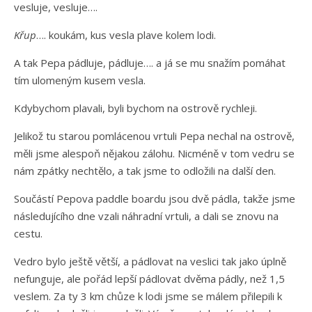
vesluje, vesluje….
Křup
…. koukám, kus vesla plave kolem lodi.
A tak Pepa pádluje, pádluje…. a já se mu snažím pomáhat
tím ulomeným kusem vesla.
Kdybychom plavali, byli bychom na ostrově rychleji.
Jelikož tu starou pomlácenou vrtuli Pepa nechal na ostrově,
měli jsme alespoň nějakou zálohu. Nicméně v tom vedru se
nám zpátky nechtělo, a tak jsme to odložili na další den.
Součástí Pepova paddle boardu jsou dvě pádla, takže jsme
následujícího dne vzali náhradní vrtuli, a dali se znovu na
cestu.
Vedro bylo ještě větší, a pádlovat na veslici tak jako úplně
nefunguje, ale pořád lepší pádlovat dvěma pádly, než 1,5
veslem. Za ty 3 km chůze k lodi jsme se málem přilepili k