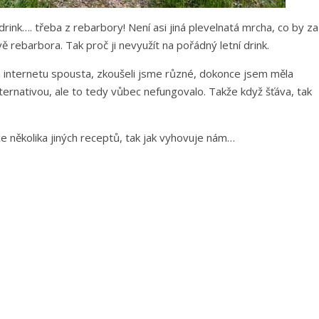
rink…. třeba z rebarbory! Není asi jiná plevelnatá mrcha, co by za
ě rebarbora. Tak proč ji nevyužít na pořádný letní drink.
 internetu spousta, zkoušeli jsme různé, dokonce jsem měla
ternativou, ale to tedy vůbec nefungovalo. Takže když šťáva, tak
 několika jiných receptů, tak jak vyhovuje nám…