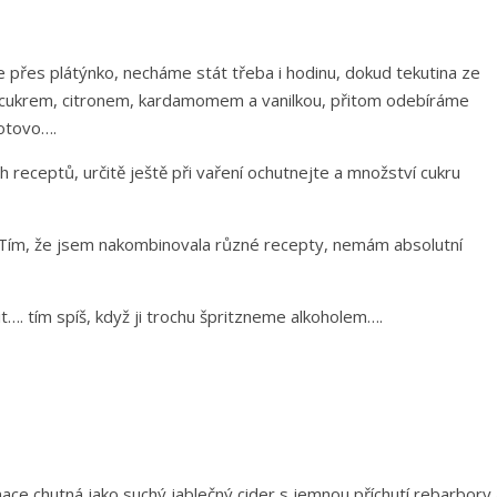
 přes plátýnko, necháme stát třeba i hodinu, dokud tekutina ze
 cukrem, citronem, kardamomem a vanilkou, přitom odebíráme
hotovo….
h receptů, určitě ještě při vaření ochutnejte a množství cukru
 Tím, že jsem nakombinovala různé recepty, nemám absolutní
it…. tím spíš, když ji trochu špritzneme alkoholem….
inace chutná jako suchý jablečný cider s jemnou příchutí rebarbory