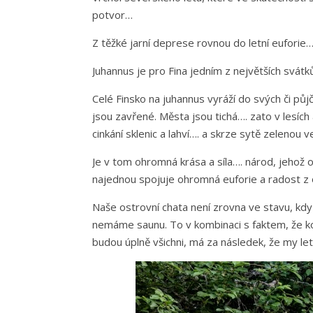
potvor…
Z těžké jarní deprese rovnou do letní euforie
Juhannus je pro Fina jedním z největších svátků
Celé Finsko na juhannus vyráží do svých či pů
jsou zavřené. Města jsou tichá…. zato v lesích
cinkání sklenic a lahví…. a skrze sytě zelenou 
Je v tom ohromná krása a síla…. národ, jehož o
najednou spojuje ohromná euforie a radost z osl
Naše ostrovní chata není zrovna ve stavu, kdy 
nemáme saunu. To v kombinaci s faktem, že k
budou úplně všichni, má za následek, že my 