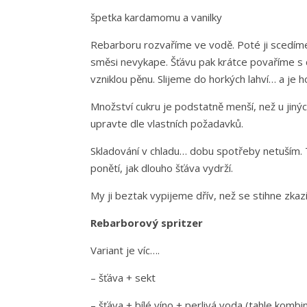
špetka kardamomu a vanilky
Rebarboru rozvaříme ve vodě. Poté ji scedíme
směsi nevykape. Šťávu pak krátce povaříme s
vzniklou pěnu. Slijeme do horkých lahví… a je 
Množství cukru je podstatně menší, než u jinýc
upravte dle vlastních požadavků.
Skladování v chladu… dobu spotřeby netuším.
ponětí, jak dlouho šťáva vydrží.
My ji beztak vypijeme dřív, než se stihne zkaz
Rebarborový spritzer
Variant je víc….
– šťáva + sekt
– šťáva + bílé víno + perlivá voda (tahle komb