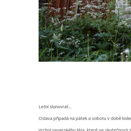
Letní slunovrat…
Oslava připadá na pátek a sobotu v době kole
Vrchol severského léta, které ve skutečnosti 