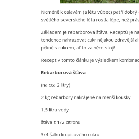
Nicméně k oslavám (a létu vůbec) patří dobrý d
světlého severského léta rostla lépe, než práv
Základem je rebarborová šťáva. Receptů je na
tendence nahrazovat cukr nějakou zdravější al
pěkně s cukrem, ať to za něco stojí!
Recept v tomto článku je výsledkem kombinace
Rebarborová šťáva
(na cca 2 litry)
2 kg rebarbory nakrájené na menší kousky
1,5 litru vody
šťáva z 1/2 citronu
3/4 šálku krupicového cukru