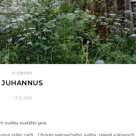
O FINSKU
JUHANNUS
17. 6. 2020
m svátku svatého Jana.
sotva stihlo začít… Období nekonečného světla, zeleně a létavých