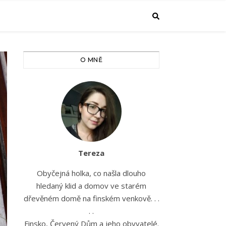
O MNĚ
Tereza
Obyčejná holka, co našla dlouho
hledaný klid a domov ve starém
dřevěném domě na finském venkově. . .
. .
Finsko, Červený Dům a jeho obyvatelé.