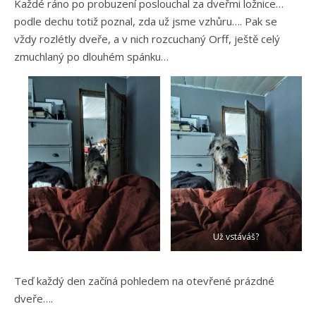
Každé ráno po probuzení poslouchal za dveřmi ložnice…
podle dechu totiž poznal, zda už jsme vzhůru…. Pak se
vždy rozlétly dveře, a v nich rozcuchaný Orff, ještě celý
zmuchlaný po dlouhém spánku…
Už vstáváš?
Teď každý den začíná pohledem na otevřené prázdné
dveře….