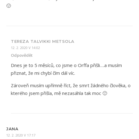
🙁
TEREZA TALVIKKI METSOLA
12. 2. 2020 V 14:02
Odpovědět
Dnes je to 5 měsíců, co jsme o Orffa přišli….a musím
přiznat, že mi chybí čím dál víc.
Zároveň musím upřímně říct, že smrt žádného člověka, o
kterého jsem přišla, mě nezasáhla tak moc 🙁
JANA
12. 2. 2020 V 17:17