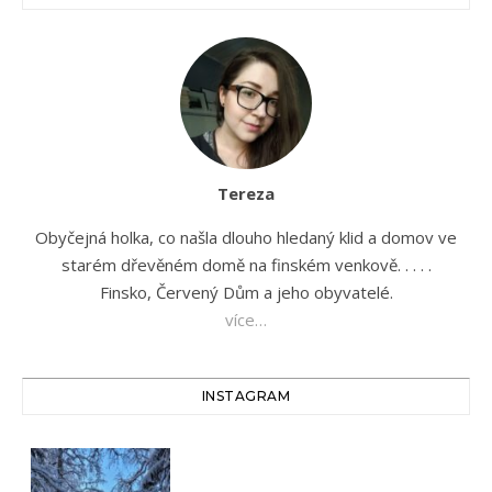
Tereza
Obyčejná holka, co našla dlouho hledaný klid a domov ve
starém dřevěném domě na finském venkově. . . . .
Finsko, Červený Dům a jeho obyvatelé.
více…
INSTAGRAM