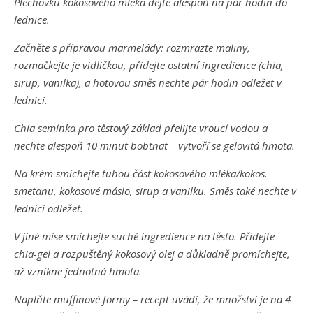
Plechovku kokosového mléka dejte alespoň na pár hodin do
lednice.
Začněte s přípravou marmelády: rozmrazte maliny,
rozmačkejte je vidličkou, přidejte ostatní ingredience (chia,
sirup, vanilka), a hotovou směs nechte pár hodin odležet v
lednici.
Chia semínka pro těstový základ přelijte vroucí vodou a
nechte alespoň 10 minut bobtnat – vytvoří se gelovitá hmota.
Na krém smíchejte tuhou část kokosového mléka/kokos.
smetanu, kokosové máslo, sirup a vanilku. Směs také nechte v
lednici odležet.
V jiné míse smíchejte suché ingredience na těsto. Přidejte
chia-gel a rozpuštěný kokosový olej a důkladně promíchejte,
až vznikne jednotná hmota.
Naplňte muffinové formy – recept uvádí, že množství je na 4