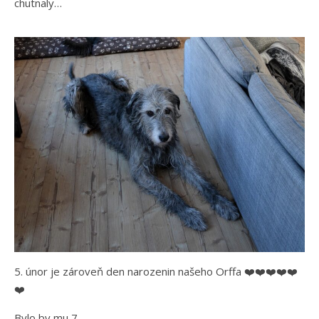
chutnaly…
5. únor je zároveň den narozenin našeho Orffa ❤️❤️❤️❤️❤️
❤️
Bylo by mu 7.