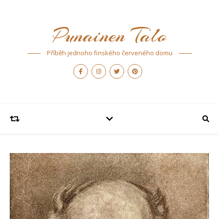
Punainen Talo
Příběh jednoho finského červeného domu