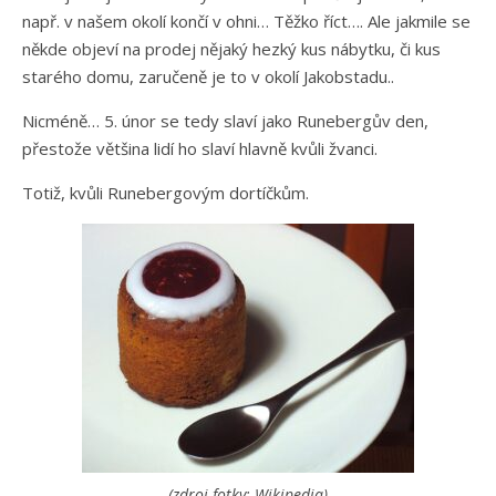
např. v našem okolí končí v ohni… Těžko říct…. Ale jakmile se
někde objeví na prodej nějaký hezký kus nábytku, či kus
starého domu, zaručeně je to v okolí Jakobstadu..
Nicméně… 5. únor se tedy slaví jako Runebergův den,
přestože většina lidí ho slaví hlavně kvůli žvanci.
Totiž, kvůli Runebergovým dortíčkům.
(zdroj fotky: Wikipedia)