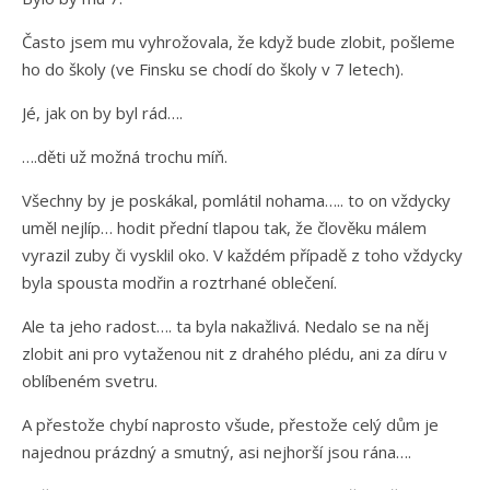
Často jsem mu vyhrožovala, že když bude zlobit, pošleme
ho do školy (ve Finsku se chodí do školy v 7 letech).
Jé, jak on by byl rád….
….děti už možná trochu míň.
Všechny by je poskákal, pomlátil nohama….. to on vždycky
uměl nejlíp… hodit přední tlapou tak, že člověku málem
vyrazil zuby či vysklil oko. V každém případě z toho vždycky
byla spousta modřin a roztrhané oblečení.
Ale ta jeho radost…. ta byla nakažlivá. Nedalo se na něj
zlobit ani pro vytaženou nit z drahého plédu, ani za díru v
oblíbeném svetru.
A přestože chybí naprosto všude, přestože celý dům je
najednou prázdný a smutný, asi nejhorší jsou rána….