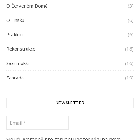
O Červeném Domě
(3)
O Finsku
(6)
Psí kluci
(6)
Rekonstrukce
(16)
Saarimökki
(16)
Zahrada
(19)
NEWSLETTER
Email
*
Slouží výhradně pro zasílání upozornění na nové