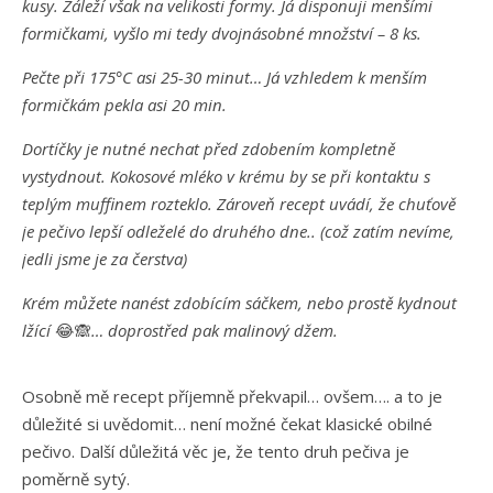
kusy. Záleží však na velikosti formy. Já disponuji menšími
formičkami, vyšlo mi tedy dvojnásobné množství – 8 ks.
Pečte při 175°C asi 25-30 minut… Já vzhledem k menším
formičkám pekla asi 20 min.
Dortíčky je nutné nechat před zdobením kompletně
vystydnout. Kokosové mléko v krému by se při kontaktu s
teplým muffinem rozteklo. Zároveň recept uvádí, že chuťově
je pečivo lepší odleželé do druhého dne.. (což zatím nevíme,
jedli jsme je za čerstva)
Krém můžete nanést zdobícím sáčkem, nebo prostě kydnout
lžící
😂🙈
… doprostřed pak malinový džem.
Osobně mě recept příjemně překvapil… ovšem…. a to je
důležité si uvědomit… není možné čekat klasické obilné
pečivo. Další důležitá věc je, že tento druh pečiva je
poměrně sytý.