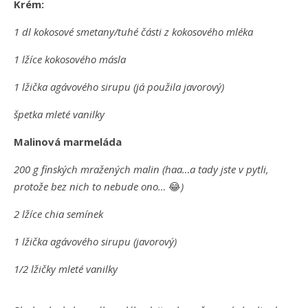
Krém:
1 dl kokosové smetany/tuhé části z kokosového mléka
1 lžíce kokosového másla
1 lžička agávového sirupu (já použila javorový)
špetka mleté vanilky
Malinová marmeláda
200 g finských mražených malin (haa…a tady jste v pytli,
protože bez nich to nebude ono…
😂
)
2 lžíce chia semínek
1 lžička agávového sirupu (javorový)
1/2 lžičky mleté vanilky