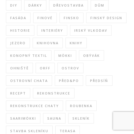
DIY
DÁRKY
DŘEVOSTAVBA
DŮM
FASÁDA
FINOVÉ
FINSKO
FINSKÝ DESIGN
HISTORIE
INTERIÉRY
IRSKÝ VLKODAV
JEZERO
KNIHOVNA
KNIHY
KONOPNÝ TEXTIL
MÖKKI
OBÝVÁK
OHNIŠTĚ
ORFF
OSTROV
OSTROVNÍ CHATA
PŘED&PO
PŘEDSÍŇ
RECEPT
REKONSTRUKCE
REKONSTRUKCE CHATY
ROUBENKA
SAARIMÖKKI
SAUNA
SKLENÍK
STAVBA SKLENÍKU
TERASA