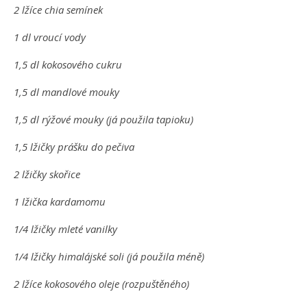
2 lžíce chia semínek
1 dl vroucí vody
1,5 dl kokosového cukru
1,5 dl mandlové mouky
1,5 dl rýžové mouky (já použila tapioku)
1,5 lžičky prášku do pečiva
2 lžičky skořice
1 lžička kardamomu
1/4 lžičky mleté vanilky
1/4 lžičky himalájské soli (já použila méně)
2 lžíce kokosového oleje (rozpuštěného)