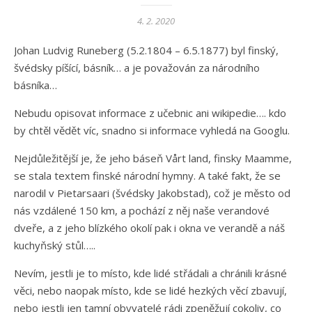
4. 2. 2020
Johan Ludvig Runeberg (5.2.1804 – 6.5.1877) byl finský,
švédsky píšící, básník… a je považován za národního
básníka…
Nebudu opisovat informace z učebnic ani wikipedie…. kdo
by chtěl vědět víc, snadno si informace vyhledá na Googlu.
Nejdůležitější je, že jeho báseň Vårt land, finsky Maamme,
se stala textem finské národní hymny. A také fakt, že se
narodil v Pietarsaari (švédsky Jakobstad), což je město od
nás vzdálené 150 km, a pochází z něj naše verandové
dveře, a z jeho blízkého okolí pak i okna ve verandě a náš
kuchyňský stůl…..
Nevím, jestli je to místo, kde lidé střádali a chránili krásné
věci, nebo naopak místo, kde se lidé hezkých věcí zbavují,
nebo jestli jen tamní obyvatelé rádi zpeněžují cokoliv, co