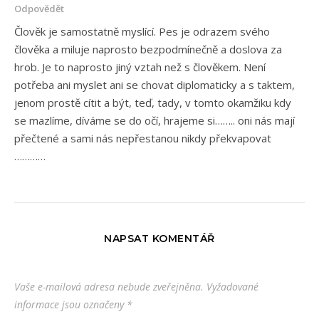
Odpovědět
Člověk je samostatně myslící. Pes je odrazem svého
člověka a miluje naprosto bezpodmínečně a doslova za
hrob. Je to naprosto jiný vztah než s člověkem. Není
potřeba ani myslet ani se chovat diplomaticky a s taktem,
jenom prostě cítit a být, teď, tady, v tomto okamžiku kdy
se mazlíme, díváme se do očí, hrajeme si…….. oni nás mají
přečtené a sami nás nepřestanou nikdy překvapovat
…………
NAPSAT KOMENTÁŘ
Vaše e-mailová adresa nebude zveřejněna.
Vyžadované
informace jsou označeny
*