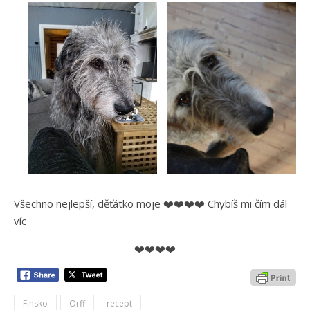
Všechno nejlepší, děťátko moje ❤️❤️❤️❤️ Chybíš mi čím dál
víc
❤️❤️❤️❤️
Finsko
Orff
recept