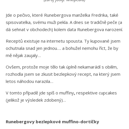
Jde o pečivo, které Runebergova manželka Fredrika, také
spisovatelka, svému muži pekla. A dnes se tradičně peče (a
dá sehnat v obchodech) kolem data Runebergova narození.
Receptů existuje na internetu spousta. Ty kupované jsem
ochutnala snad jen jednou…. a bohužel nemohu říct, že by
mě nějak zaujaly…
Ovšem, protože moje tělo tak úplně nekamarádí s obilím,
rozhodla jsem se zkusit bezlepkový recept, na který jsem
letos náhodou narazila…
V tomto případě jde spíš o muffiny
,
respektive
cupcakes
(jelikož je výsledek zdobený)…
Runebergovy bezlepkové muffino-dortíčky