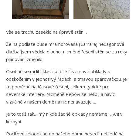
Vše se trochu zaseklo na úpravě stěn…
Že na podlaze bude mramorovaná (Carrara) hexagonová
dlažba jsem věděla dlouho, nicméně řešení stěn se za roky
plánování změnilo.
Osobně se mi líbí klasické bílé čtvercové obklady s
odskočením v jednotlivý řadách, s tmavou spárovačkou. Je
to poměrně nadčasové řešení, celkem typické pro
severské interiéry. Nicméně Pepovi se nelíbí, a navíc
vizuálně v našem domě na nic nenavazuje….
Je to totiž tak… my nikde žádné obklady nemáme…. Ani v
kuchyni.
Pocitově celoobklad do našeho domu nesedí, nehledě na