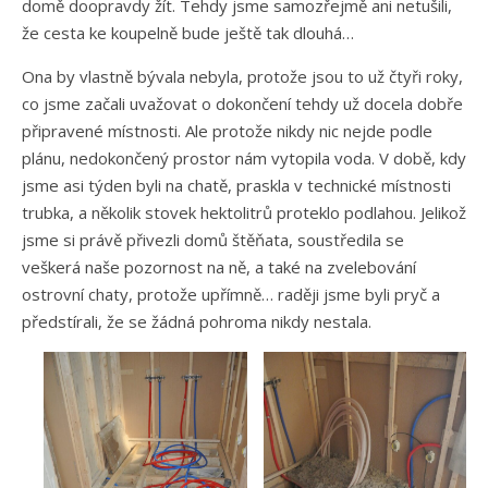
domě doopravdy žít. Tehdy jsme samozřejmě ani netušili,
že cesta ke koupelně bude ještě tak dlouhá…
Ona by vlastně bývala nebyla, protože jsou to už čtyři roky,
co jsme začali uvažovat o dokončení tehdy už docela dobře
připravené místnosti. Ale protože nikdy nic nejde podle
plánu, nedokončený prostor nám vytopila voda. V době, kdy
jsme asi týden byli na chatě, praskla v technické místnosti
trubka, a několik stovek hektolitrů proteklo podlahou. Jelikož
jsme si právě přivezli domů štěňata, soustředila se
veškerá naše pozornost na ně, a také na zvelebování
ostrovní chaty, protože upřímně… raději jsme byli pryč a
předstírali, že se žádná pohroma nikdy nestala.