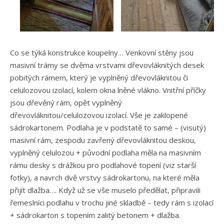
Co se týká konstrukce koupelny… Venkovní stěny jsou
masivní trámy se dvěma vrstvami dřevovláknitých desek
pobitých rámem, který je vyplněný dřevovláknitou či
celulozovou izolací, kolem okna lněné vlákno. Vnitřní příčky
jsou dřevěný rám, opět vyplněný
dřevovláknitou/celulozovou izolací. Vše je zaklopené
sádrokartonem. Podlaha je v podstatě to samé – (visutý)
masivní rám, zespodu zavřený dřevovláknitou deskou,
vyplněný celulozou + původní podlaha měla na masivním
rámu desky s drážkou pro podlahové topení (viz starší
fotky), a navrch dvě vrstvy sádrokartonu, na které měla
přijít dlažba…. Když už se vše muselo předělat, připravili
řemeslníci podlahu v trochu jiné skladbě – tedy rám s izolací
+ sádrokarton s topením zalitý betonem + dlažba.