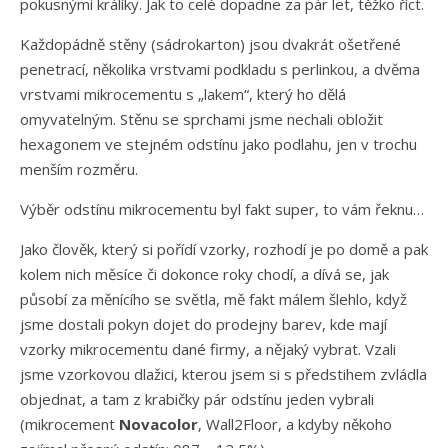
pokusnými králíky. Jak to celé dopadne za pár let, těžko říct.
Každopádně stěny (sádrokarton) jsou dvakrát ošetřené
penetrací, několika vrstvami podkladu s perlinkou, a dvěma
vrstvami mikrocementu s „lakem“, který ho dělá
omyvatelným. Stěnu se sprchami jsme nechali obložit
hexagonem ve stejném odstínu jako podlahu, jen v trochu
menším rozměru.
Výběr odstínu mikrocementu byl fakt super, to vám řeknu…
Jako člověk, který si pořídí vzorky, rozhodí je po domě a pak
kolem nich měsíce či dokonce roky chodí, a dívá se, jak
působí za měnícího se světla, mě fakt málem šlehlo, když
jsme dostali pokyn dojet do prodejny barev, kde mají
vzorky mikrocementu dané firmy, a nějaký vybrat. Vzali
jsme vzorkovou dlažici, kterou jsem si s předstihem zvládla
objednat, a tam z krabičky pár odstínu jeden vybrali
(mikrocement
Novacolor
, Wall2Floor, a kdyby někoho