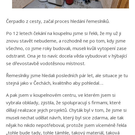
Čerpadlo z cesty, začal proces hledání řemeslníků.
Po 12 letech čekání na koupelnu jsme si řekli, že my už ji
znovu stavět nebudeme, a rozhodně ne po tom, kdy jsme
všechno, co jsme roky budovali, museli kvůli vytopení zase
odstranit. Ona je to navíc docela věda vybudovat v hýbající
se dřevostavbě vodotěsnou místnost.
Řemeslníky jsme hledali posledních pár let, ale situace je tu
stejná jako v Čechách, kvalitního aby pohledal….
A pak jsem v koupelnovém centru, ve kterém jsem si
vybrala obklady, zjistila, že spolupracují s firmami, které
dělají realizace jejich projektů. Chyták byl v tom, že jsme si
museli nechat udělat návrh, který byl sice zdarma, ale tak
nějak ho nikdo nepotřeboval, protože jsem víceméně řekla
„tohle bude tady, tohle támhle, takový materiál, taková