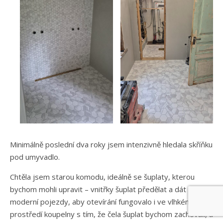
Minimálně poslední dva roky jsem intenzivně hledala skříňku
pod umyvadlo.
Chtěla jsem starou komodu, ideálně se šuplaty, kterou
bychom mohli upravit – vnitřky šuplat předělat a dát na
moderní pojezdy, aby otevírání fungovalo i ve vlhkém
prostředí koupelny s tím, že čela šuplat bychom zachovali, a