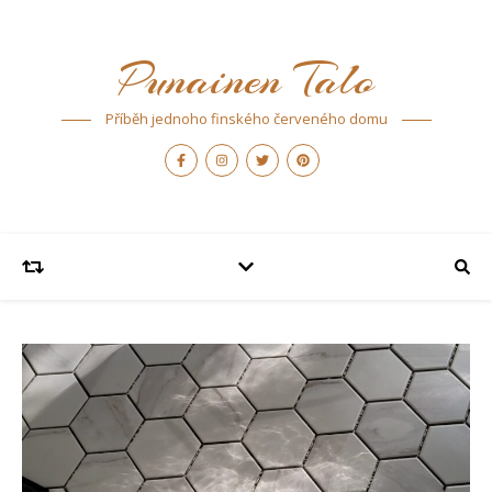
Punainen Talo
Příběh jednoho finského červeného domu