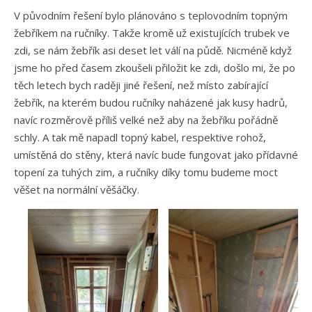
V původním řešení bylo plánováno s teplovodním topným
žebříkem na ručníky. Takže kromě už existujících trubek ve
zdi, se nám žebřík asi deset let válí na půdě. Nicméně když
jsme ho před časem zkoušeli přiložit ke zdi, došlo mi, že po
těch letech bych raději jiné řešení, než místo zabírající
žebřík, na kterém budou ručníky naházené jak kusy hadrů,
navíc rozměrově příliš velké než aby na žebříku pořádně
schly. A tak mě napadl topný kabel, respektive rohož,
umístěná do stěny, která navíc bude fungovat jako přídavné
topení za tuhých zim, a ručníky díky tomu budeme moct
věšet na normální věšáčky.