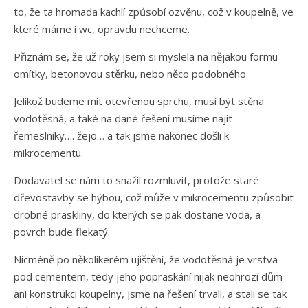
to, že ta hromada kachlí způsobí ozvěnu, což v koupelně, ve
které máme i wc, opravdu nechceme.
Přiznám se, že už roky jsem si myslela na nějakou formu
omítky, betonovou stěrku, nebo něco podobného.
Jelikož budeme mít otevřenou sprchu, musí být stěna
vodotěsná, a také na dané řešení musíme najít
řemeslníky…. žejo… a tak jsme nakonec došli k
mikrocementu.
Dodavatel se nám to snažil rozmluvit, protože staré
dřevostavby se hýbou, což může v mikrocementu způsobit
drobné praskliny, do kterých se pak dostane voda, a
povrch bude flekatý.
Nicméně po několikerém ujištění, že vodotěsná je vrstva
pod cementem, tedy jeho popraskání nijak neohrozí dům
ani konstrukci koupelny, jsme na řešení trvali, a stali se tak