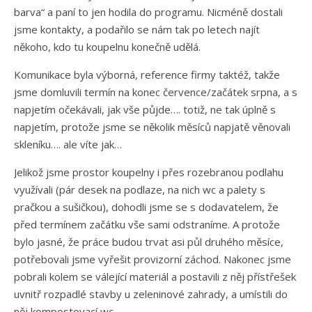
barva“ a paní to jen hodila do programu. Nicméně dostali
jsme kontakty, a podařilo se nám tak po letech najít
někoho, kdo tu koupelnu konečně udělá.
Komunikace byla výborná, reference firmy taktéž, takže
jsme domluvili termín na konec července/začátek srpna, a s
napjetím očekávali, jak vše půjde…. totiž, ne tak úplně s
napjetím, protože jsme se několik měsíců napjatě věnovali
skleníku…. ale víte jak…
Jelikož jsme prostor koupelny i přes rozebranou podlahu
využívali (pár desek na podlaze, na nich wc a palety s
pračkou a sušičkou), dohodli jsme se s dodavatelem, že
před termínem začátku vše sami odstraníme. A protože
bylo jasné, že práce budou trvat asi půl druhého měsíce,
potřebovali jsme vyřešit provizorní záchod. Nakonec jsme
pobrali kolem se válející materiál a postavili z něj přístřešek
uvnitř rozpadlé stavby u zeleninové zahrady, a umístili do
něj kompostovací wc.