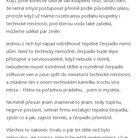
Když jsme konečně sebrali sílu koupelnu řešit, došlo nám,
že nemá smysl postupovat přesně podle původního plánu,
protože když už máme rozebranou podlahu koupelny i
technické místnosti, pod kterou voda také zatekla,
můžeme udělat pár změn.
Jednou z nich byl nápad odstěhovat tepelné čerpadlo mimo
dům. Není to technicky nemožné, čerpadlo bude lépe
přístupné a servisovatelné, když nebude v domě,
nebudeme muset extrémně těžké a rozměrné čerpadlo
stěhovat ven a zase zpět do miniaturní technické místnosti,
a získáme tím v onom technickém kamrlíku trochu více
místa – třeba na pořádnou prádelnu… jsem si myslela…
Nicméně přesun jinam znamenal to jinam, tedy topírnu,
nejprve postavit, sehnat firmu instalující tepelná čerpadla,
zjistit co a jak, zajistit termín, a čerpadlo přemístit.
Všechno to nakonec trvalo o pár let déle než bylo
plánováno, ale topírna, přestože ještě nedokončená, už je