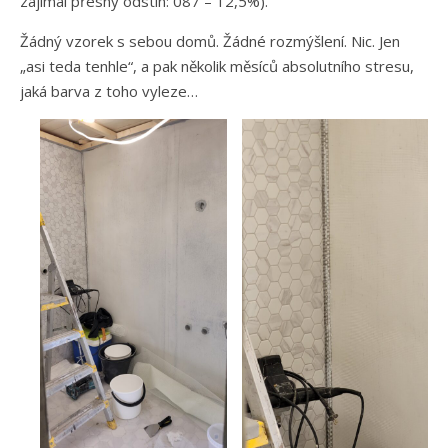
zajímal přesný odstín: 087 – 12,5%).
Žádný vzorek s sebou domů. Žádné rozmýšlení. Nic. Jen
„asi teda tenhle“, a pak několik měsíců absolutního stresu,
jaká barva z toho vyleze…