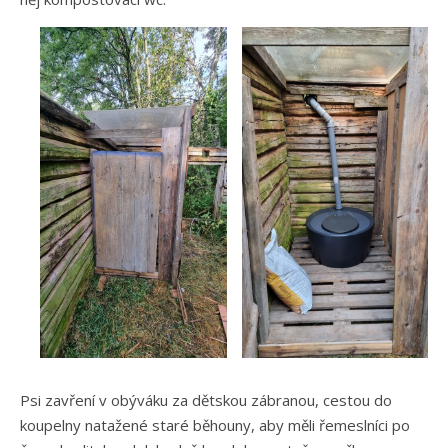
Psi zavření v obýváku za dětskou zábranou, cestou do
koupelny natažené staré běhouny, aby měli řemeslníci po