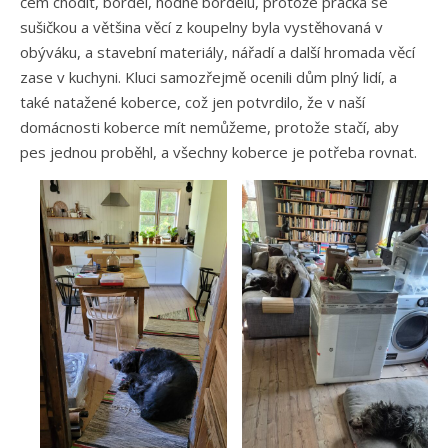
čem chodit, bordel, hodně bordelu, protože pračka se
sušičkou a většina věcí z koupelny byla vystěhovaná v
obýváku, a stavební materiály, nářadí a další hromada věcí
zase v kuchyni. Kluci samozřejmě ocenili dům plný lidí, a
také natažené koberce, což jen potvrdilo, že v naší
domácnosti koberce mít nemůžeme, protože stačí, aby
pes jednou proběhl, a všechny koberce je potřeba rovnat.