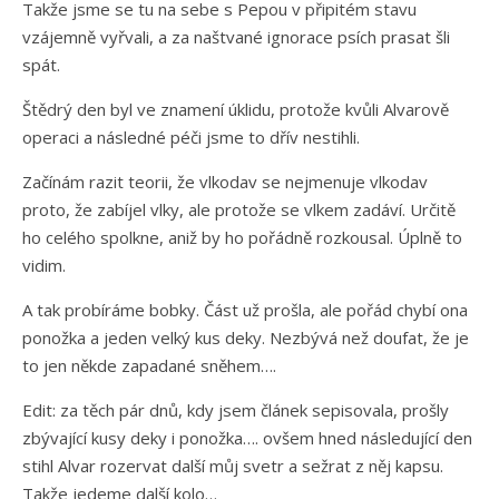
Takže jsme se tu na sebe s Pepou v připitém stavu
vzájemně vyřvali, a za naštvané ignorace psích prasat šli
spát.
Štědrý den byl ve znamení úklidu, protože kvůli Alvarově
operaci a následné péči jsme to dřív nestihli.
Začínám razit teorii, že vlkodav se nejmenuje vlkodav
proto, že zabíjel vlky, ale protože se vlkem zadáví. Určitě
ho celého spolkne, aniž by ho pořádně rozkousal. Úplně to
vidim.
A tak probíráme bobky. Část už prošla, ale pořád chybí ona
ponožka a jeden velký kus deky. Nezbývá než doufat, že je
to jen někde zapadané sněhem….
Edit: za těch pár dnů, kdy jsem článek sepisovala, prošly
zbývající kusy deky i ponožka…. ovšem hned následující den
stihl Alvar rozervat další můj svetr a sežrat z něj kapsu.
Takže jedeme další kolo…