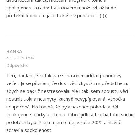
spokojenost a radost v takovém množství, až bude
přetékat komínem jako ta kaše v pohádce :-)))))
HANKA
2. 1. 2022 V 17:36
Odpovědět
Teri, doufám, že i tak jste si nakonec udělali pohodový
večer. Já se přiznám, že dost věcí chystám s předstihem,
abych se pak už nestresovala. Ale i tak jsem spoustu věcí
nestihla…okna neumyty, kuchyň nevypíglovaná, vánočka
neupečená. No hlavně, že byla nakonec pohoda a děti
spokojené s dárky a k tomu dobré jídlo a trocha toho sněhu
po letech byla. Přeju ti jen to nej v roce 2022 a hlavně
zdraví a spokojenost.