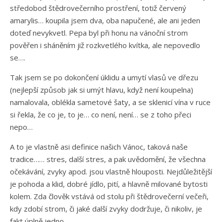
středobod štědrovečerního prostření, totiž červený
amarylis… koupila jsem dva, oba napučené, ale ani jeden
doteď nevykvetl. Pepa byl při honu na vánoční strom
pověřen i sháněním již rozkvetlého kvítka, ale nepovedlo
se….
Tak jsem se po dokončení úklidu a umytí vlasů ve dřezu
(nejlepší způsob jak si umýt hlavu, když není koupelna)
namalovala, oblékla sametové šaty, a se sklenicí vína v ruce
si řekla, že co je, to je… co není, není… se z toho přeci
nepo…
A to je vlastně asi definice našich Vánoc, taková naše
tradice…… stres, další stres, a pak uvědomění, že všechna
očekávání, zvyky apod. jsou vlastně hlouposti. Nejdůležitější
je pohoda a klid, dobré jídlo, pití, a hlavně milované bytosti
kolem. Zda člověk vstává od stolu při štědrovečerní večeři,
kdy zdobí strom, či jaké další zvyky dodržuje, či nikoliv, je
fakt úplně jedno.