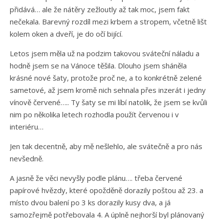
přidává… ale že nátěry zežloutly až tak moc, jsem fakt
nečekala. Barevný rozdíl mezi krbem a stropem, včetně lišt
kolem oken a dveří, je do očí bijící.
Letos jsem měla už na podzim takovou sváteční náladu a
hodně jsem se na Vánoce těšila. Dlouho jsem sháněla
krásné nové šaty, protože proč ne, a to konkrétně zelené
sametové, až jsem kromě nich sehnala přes inzerát i jedny
vínově červené….. Ty šaty se mi líbí natolik, že jsem se kvůli
nim po několika letech rozhodla použít červenou i v
interiéru…
Jen tak decentně, aby mě nešlehlo, ale svátečně a pro nás
nevšedně.
A jasně že věci nevyšly podle plánu…. třeba červené
papírové hvězdy, které opožděně dorazily poštou až 23. a
místo dvou balení po 3 ks dorazily kusy dva, a já
samozřejmě potřebovala 4. A úplně nejhorší byl plánovaný