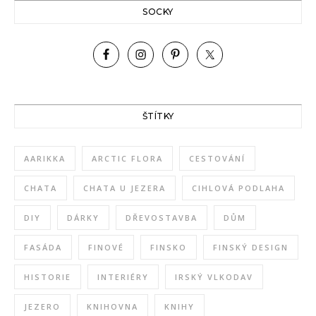
SOCKY
ŠTÍTKY
AARIKKA
ARCTIC FLORA
CESTOVÁNÍ
CHATA
CHATA U JEZERA
CIHLOVÁ PODLAHA
DIY
DÁRKY
DŘEVOSTAVBA
DŮM
FASÁDA
FINOVÉ
FINSKO
FINSKÝ DESIGN
HISTORIE
INTERIÉRY
IRSKÝ VLKODAV
JEZERO
KNIHOVNA
KNIHY