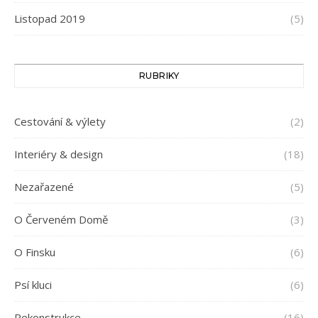
Listopad 2019
(5)
RUBRIKY
Cestování & výlety
(2)
Interiéry & design
(18)
Nezařazené
(5)
O Červeném Domě
(3)
O Finsku
(6)
Psí kluci
(6)
Rekonstrukce
(16)