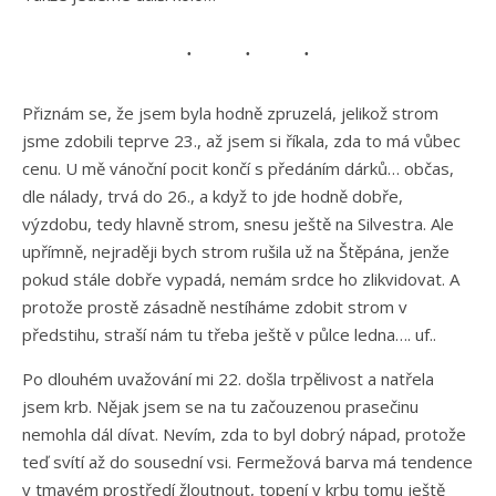
Přiznám se, že jsem byla hodně zpruzelá, jelikož strom
jsme zdobili teprve 23., až jsem si říkala, zda to má vůbec
cenu. U mě vánoční pocit končí s předáním dárků… občas,
dle nálady, trvá do 26., a když to jde hodně dobře,
výzdobu, tedy hlavně strom, snesu ještě na Silvestra. Ale
upřímně, nejraději bych strom rušila už na Štěpána, jenže
pokud stále dobře vypadá, nemám srdce ho zlikvidovat. A
protože prostě zásadně nestíháme zdobit strom v
předstihu, straší nám tu třeba ještě v půlce ledna…. uf..
Po dlouhém uvažování mi 22. došla trpělivost a natřela
jsem krb. Nějak jsem se na tu začouzenou prasečinu
nemohla dál dívat. Nevím, zda to byl dobrý nápad, protože
teď svítí až do sousední vsi. Fermežová barva má tendence
v tmavém prostředí žloutnout, topení v krbu tomu ještě