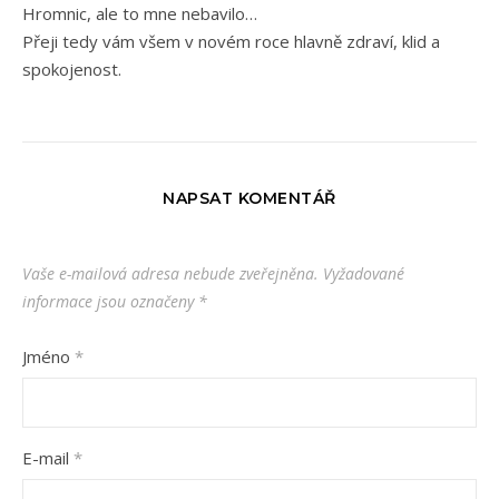
Hromnic, ale to mne nebavilo…
Přeji tedy vám všem v novém roce hlavně zdraví, klid a
spokojenost.
NAPSAT KOMENTÁŘ
Vaše e-mailová adresa nebude zveřejněna.
Vyžadované
informace jsou označeny
*
Jméno
*
E-mail
*