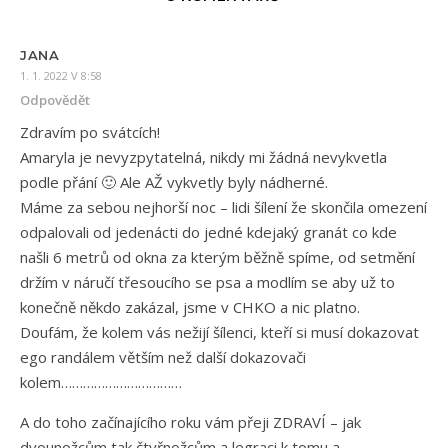
JANA
1. 1. 2022 V 8:58
Odpovědět
Zdravím po svátcích!
Amaryla je nevyzpytatelná, nikdy mi žádná nevykvetla
podle přání 🙂 Ale AŽ vykvetly byly nádherné.
Máme za sebou nejhorší noc – lidi šílení že skončila omezení
odpalovali od jedenácti do jedné kdejaký granát co kde
našli 6 metrů od okna za kterým běžně spíme, od setmění
držím v náručí třesoucího se psa a modlím se aby už to
konečně někdo zakázal, jsme v CHKO a nic platno.
Doufám, že kolem vás nežijí šílenci, kteří si musí dokazovat
ego randálem větším než další dokazovači
kolem……………………………
A do toho začínajícího roku vám přeji ZDRAVÍ – jak
dvounožcům tak čtyřnožcům a legraci k tomu a