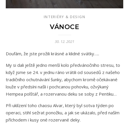
INTERIÉRY & DESIGN
VÁNOCE
30. 12. 2021
Doufám, že jste prožili krásné a klidné svátky…..
My si dali ještě jedno menší kolo předvánočního stresu, to
když jsme se 24. v jednu ráno vrátili od sousedů z našeho
tradičního ochutnávání šunky, abychom kromě očekávané
louže v předsíni našli i pochcanou pohovku, ožvýkaný
Hempea polštář, a rozervanou deku se soby z Pentiku…
Při uklízení toho chaosu Alvar, který byl sotva týden po
operaci, stihl sežrat ponožku, a jak se ukázalo, před naším
příchodem i kusy oné rozervané deky.