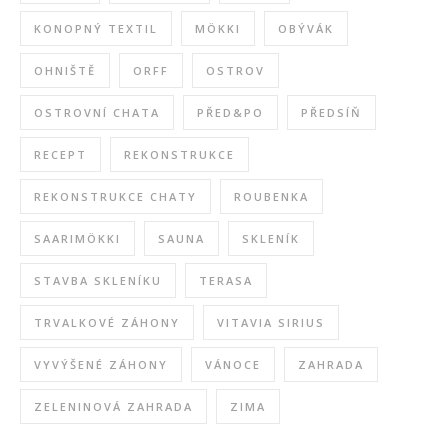
KONOPNÝ TEXTIL
MÖKKI
OBÝVÁK
OHNIŠTĚ
ORFF
OSTROV
OSTROVNÍ CHATA
PŘED&PO
PŘEDSÍŇ
RECEPT
REKONSTRUKCE
REKONSTRUKCE CHATY
ROUBENKA
SAARIMÖKKI
SAUNA
SKLENÍK
STAVBA SKLENÍKU
TERASA
TRVALKOVÉ ZÁHONY
VITAVIA SIRIUS
VYVÝŠENÉ ZÁHONY
VÁNOCE
ZAHRADA
ZELENINOVÁ ZAHRADA
ZIMA