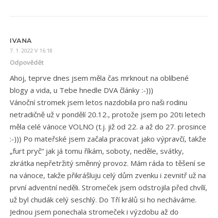
IVANA
7. 1. 2022 V 16:18
Odpovědět
Ahoj, teprve dnes jsem měla čas mrknout na oblíbené
blogy a vida, u Tebe hnedle DVA články :-)))
Vánoční stromek jsem letos nazdobila pro naši rodinu
netradičně už v pondělí 20.12., protože jsem po 20ti letech
měla celé vánoce VOLNO (t.j. již od 22. a až do 27. prosince
:-))) Po mateřské jsem začala pracovat jako výpravčí, takže
„furt pryč“ jak já tomu říkám, soboty, neděle, svátky,
zkrátka nepřetržitý směnný provoz. Mám ráda to těšení se
na vánoce, takže přikrášluju celý dům zvenku i zevnitř už na
první adventní neděli. Stromeček jsem odstrojila před chvílí,
už byl chudák celý seschlý. Do Tří králů si ho necháváme.
Jednou jsem ponechala stromeček i výzdobu až do