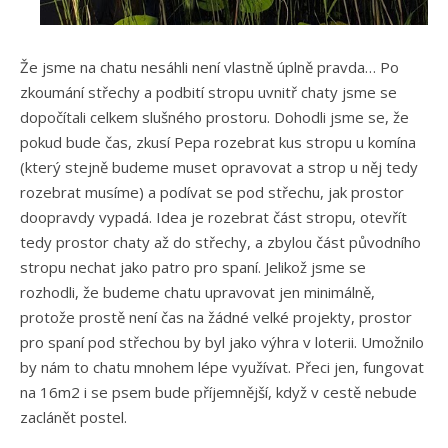
Že jsme na chatu nesáhli není vlastně úplně pravda… Po
zkoumání střechy a podbití stropu uvnitř chaty jsme se
dopočítali celkem slušného prostoru. Dohodli jsme se, že
pokud bude čas, zkusí Pepa rozebrat kus stropu u komína
(který stejně budeme muset opravovat a strop u něj tedy
rozebrat musíme) a podívat se pod střechu, jak prostor
doopravdy vypadá. Idea je rozebrat část stropu, otevřít
tedy prostor chaty až do střechy, a zbylou část původního
stropu nechat jako patro pro spaní. Jelikož jsme se
rozhodli, že budeme chatu upravovat jen minimálně,
protože prostě není čas na žádné velké projekty, prostor
pro spaní pod střechou by byl jako výhra v loterii. Umožnilo
by nám to chatu mnohem lépe využívat. Přeci jen, fungovat
na 16m2 i se psem bude příjemnější, když v cestě nebude
zaclánět postel.