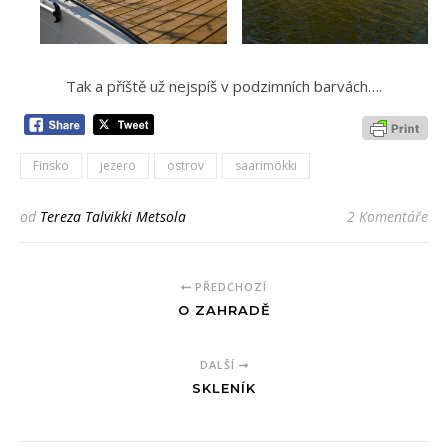
Tak a příště už nejspíš v podzimních barvách….
Finsko
jezero
ostrov
saarimökki
od
Tereza Talvikki Metsola
2 Komentáře
PŘEDCHOZÍ
O ZAHRADĚ
DALŠÍ
SKLENÍK