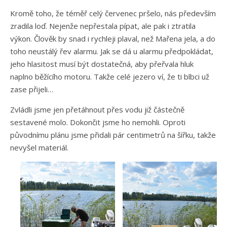
Kromě toho, že téměř celý červenec pršelo, nás především
zradila loď. Nejenže nepřestala pípat, ale pak i ztratila
výkon. Člověk by snad i rychleji plaval, než Mařena jela, a do
toho neustálý řev alarmu. Jak se dá u alarmu předpokládat,
jeho hlasitost musí být dostatečná, aby přeřvala hluk
naplno běžícího motoru. Takže celé jezero ví, že ti blbci už
zase přijeli…
Zvládli jsme jen přetáhnout přes vodu již částečně
sestavené molo. Dokončit jsme ho nemohli. Oproti
původnímu plánu jsme přidali pár centimetrů na šířku, takže
nevyšel materiál.