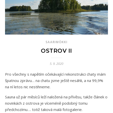
SAARIMÖKKI
OSTROV II
5. 9. 2020
Pro všechny s napětím očekávající rekonstrukci chaty mám
špatnou zprávu… na chatu jsme ještě nesáhli, a na 99,9%
na ní letos nic nestihneme.
Sauna už pár měsíců leží naložená na přívěsu, takže článek o
novinkách z ostrova je víceméně podobný tomu
předchozímu…. totiž taková malá fotogalerie.