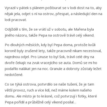
Vyrazil v pátek s plánem pošťourat se v lodi dost na to, aby
nějak jela, odjet s ní na ostrov, přespat, a následující den na
lodi pracovat.
Odjížděl s tím, že se vrátí už v sobotu, ale Mařena byla
jiného názoru, takže Pepa na ostrově trávil celý víkend.
Po dlouhých měsících, kdy byl Pepa doma, protože kvůli
koroně byly zrušené lety, takže pracovně nikam necestoval,
najednou odjel. Pro Linuse to byl šok, trávil celé dny na
dvoře čekajíc na zvuk vracejícího se auta. Domů se mi ho
podařilo nalákat jen na noc. Granule a dobroty zůstaly ležet
nedotčené.
Co se týká ostrova, potvrdilo se naše tušení, že je tam
větší provoz, ruch a více lidí, než máme kolem našeho
domu.. Ale místo je to krásné, což potvrzují i fotky, které
Pepa pořídil a průběžně celý víkend posílal…