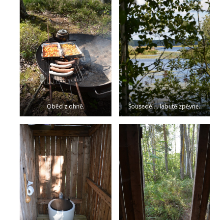
Oběd z ohně.
Sousedé…. labutě zpěvné.