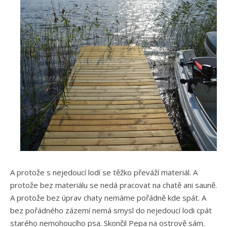
A protože s nejedoucí lodí se těžko převáží materiál. A
protože bez materiálu se nedá pracovat na chatě ani sauně.
A protože bez úprav chaty nemáme pořádně kde spát. A
bez pořádného zázemí nemá smysl do nejedoucí lodi cpát
starého nemohoucího psa. Skončil Pepa na ostrově sám.