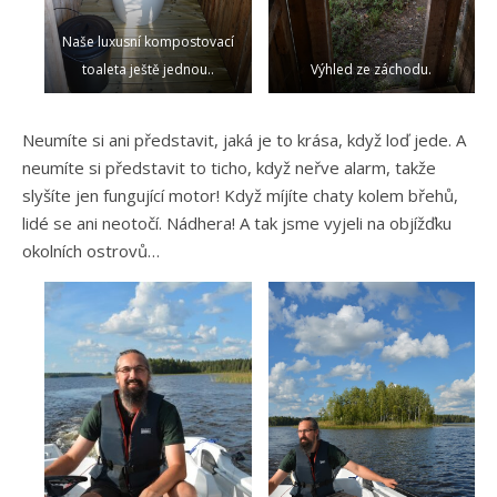
Naše luxusní kompostovací
toaleta ještě jednou..
Výhled ze záchodu.
Neumíte si ani představit, jaká je to krása, když loď jede. A
neumíte si představit to ticho, když neřve alarm, takže
slyšíte jen fungující motor! Když míjíte chaty kolem břehů,
lidé se ani neotočí. Nádhera! A tak jsme vyjeli na objížďku
okolních ostrovů…