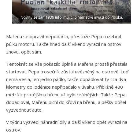
Noviny ze září 1939 informující o německé invazi do Polska.
Mařenu se opravit nepodařilo, přestože Pepa rozebral
půlku motoru. Takže hned další víkend vyrazil na ostrov
znovu, opět sám.
Tentokrát se vše pokazilo úplně a Mařena prostě přestala
startovat. Pepa trosečník zůstal uvězněný na ostrově. Loď
nemá vesla, jen jedno pádlo, takže dopádlovat ty cca dva
kilometry do loděnice nepřipadalo v úvahu. Přibližně 400
metrů k protějšímu břehu už bylo reálnějších. Takže Pepa
dopádloval, Mařenu píchl do křoví na břehu, a pěšky došel
vyzvednout auto.
V týdnu vyzvedl náhradní díly a další víkend opět vyrazil na
ostrov.