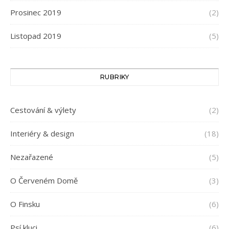
Prosinec 2019
(2)
Listopad 2019
(5)
RUBRIKY
Cestování & výlety
(2)
Interiéry & design
(18)
Nezařazené
(5)
O Červeném Domě
(3)
O Finsku
(6)
Psí kluci
(6)