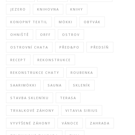
JEZERO
KNIHOVNA
KNIHY
KONOPNÝ TEXTIL
MÖKKI
OBÝVÁK
OHNIŠTĚ
ORFF
OSTROV
OSTROVNÍ CHATA
PŘED&PO
PŘEDSÍŇ
RECEPT
REKONSTRUKCE
REKONSTRUKCE CHATY
ROUBENKA
SAARIMÖKKI
SAUNA
SKLENÍK
STAVBA SKLENÍKU
TERASA
TRVALKOVÉ ZÁHONY
VITAVIA SIRIUS
VYVÝŠENÉ ZÁHONY
VÁNOCE
ZAHRADA