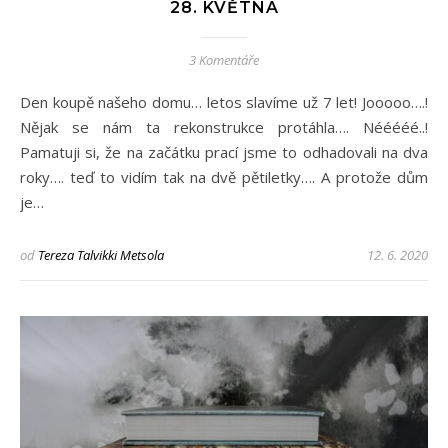
28. KVĚTNA
3 Komentáře
Den koupě našeho domu… letos slavíme už 7 let! Jooooo….!
Nějak se nám ta rekonstrukce protáhla…. Nééééé..!
Pamatuji si, že na začátku prací jsme to odhadovali na dva
roky…. teď to vidím tak na dvě pětiletky…. A protože dům
je…
od
Tereza Talvikki Metsola
12. 6. 2020