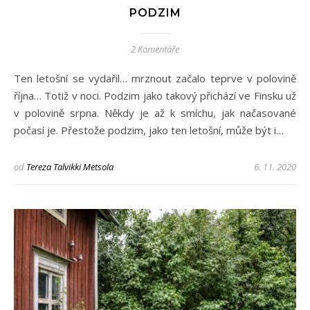
PODZIM
2 Komentáře
Ten letošní se vydařil… mrznout začalo teprve v polovině
října… Totiž v noci. Podzim jako takový přichází ve Finsku už
v polovině srpna. Někdy je až k smíchu, jak načasované
počasí je. Přestože podzim, jako ten letošní, může být i…
od
Tereza Talvikki Metsola
6. 11. 2020