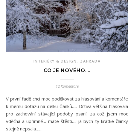
,
INTERIÉRY & DESIGN
ZAHRADA
CO JE NOVÉHO….
12 Komentáře
V první řadě chci moc poděkovat za hlasování a komentáře
k mému dotazu na délku článků….. Drtivá většina hlasovala
pro zachování stávající podoby psaní, za což jsem moc
vděčná a upřímně… máte štěstí…. já bych ty krátké články
stejně nepsala……