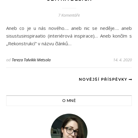
7 Komentáře
Aneb co je u nás nového…. aneb nic se neděje…. aneb
sisustusinspiraatio (interiérová inspirace)… Aneb končím s
„Rekonstrukcí“ v názvu článků…
od
Tereza Talvikki Metsola
14. 4. 2020
NOVĚJŠÍ PŘÍSPĚVKY
O MNĚ