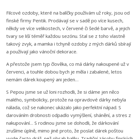
Filcové ozdoby, které na balíčky používám už roky, jsou od
finské firmy Pentik. Prodávají se v sadě po více kusech,
někdy ve více velikostech, v červené či šedé barvě, a jejich
tvary se liší téměř každou sezónu. Stal se z toho vlastně
takový zvyk, a mamka i tchyně ozdoby z mých dárků sbírají
a používají jako vánoční dekorace.
A přestože jsem typ člověka, co má dárky nakoupené už v
červenci, a touhle dobou bych je měla i zabalené, letos
nemám dárek koupený ani jeden…
S Pepou jsme se už loni rozhodli, že si dáme jen něco
malého, symbolicky, protože na opravdové dárky nebyla
nálada, což se nakonec ukázalo jako perfektní nápad. S
darováním drobnosti odpadlo vymýšlení, shánění, a stres z
nakupování… S rodinou jsme se dohodli, že dárkování
zrušíme úplně, mimo jiné proto, že poslat dárek poštou
vyjde často dráž, než obsah balíku. Tradiční zásobu finských