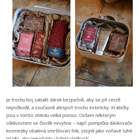
Je trochu boj zabalit dárek bezpečně, aby se při cestě
nepoškodil, a současně alespoň trochu esteticky. Krabičky
jsou v tomto ohledu velká pomoc. Ovšem některým
ošklivostem se člověk nevyhne – např. pumpička dávkovače
kosmetiky obalená smršťovací folií, stejně jako voňavé tuhé
mýdlo, aby nenačichlo i balení sladkostí….