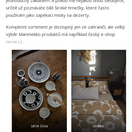
jednoduchý základem. A pokud mě nějakou dobu sledujete,
určitě už poznáváte bílé široké hrnečky, které často
používám jako zapékací misky na dezerty.
Kompletní sortiment je dostupný jen ze zahraničí, ale velký
výběr Marimekko produktů má například český e-shop
terve.cz
.
série Oiva
Unikko