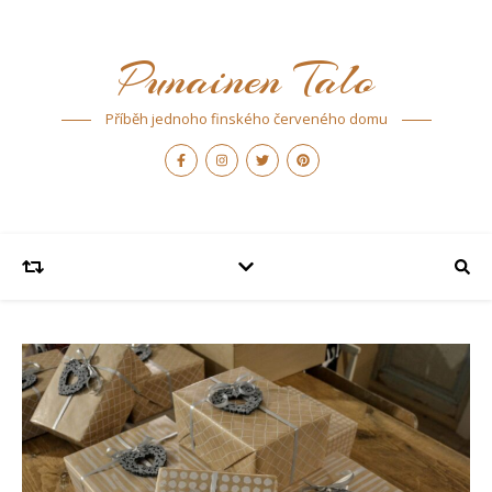
Punainen Talo
Příběh jednoho finského červeného domu