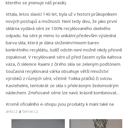
kterého se jmenuje náš prasík).
Iittala, letos slavící 140 let, byla už v historii průkopníkem
nových postupů a možností. Není tedy divu, že jako první
sklárna vydává sérii ze 100% recyklovaného skelného
odpadu. Na sérii je mimo to unikátní především výsledná
barva skla, která je dána složením/mixem barev
konkrétního recyklátu, tudíž odstín není možné nikdy přesně
zopakovat. V recyklované sérii už před časem vyšla Aaltova
váza, či sklenice Raami z čirého skla se zeleným podtónem.
Současná recyklovaná várka obsahuje větší množství
výrobků z různých sérií, včetně Toikka ptáčků či svícnu
Kastehelmi, tentokrát ze skla s překrásným šedomodrým
nádechem. Zmiňované série lze navíc krásně kombinovat…
Kromě oficiálního e-shopu jsou produkty k mání také na
arki.cz
a
terve.cz