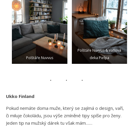
Polštáře Nuvvus & vaflová
Polštáře Nuvvus
deka Pielpa
Ukko Finland
Pokud nemáte doma muže, který se zajímá o design, vaří,
či miluje čokoládu, jsou výše zmíněné tipy spíše pro ženy.
Jeden tip na mužský dárek tu však mám……