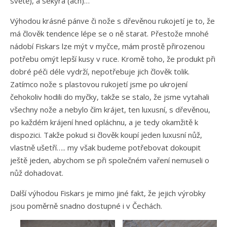
světě), a sekyra (ach)…
Výhodou krásné pánve či nože s dřevěnou rukojetí je to, že
má člověk tendence lépe se o ně starat. Přestože mnohé
nádobí Fiskars lze mýt v myčce, mám prostě přirozenou
potřebu omýt lepší kusy v ruce. Kromě toho, že produkt při
dobré péči déle vydrží, nepotřebuje jich člověk tolik.
Zatímco nože s plastovou rukojetí jsme po ukrojení
čehokoliv hodili do myčky, takže se stalo, že jsme vytahali
všechny nože a nebylo čím krájet, ten luxusní, s dřevěnou,
po každém krájení hned opláchnu, a je tedy okamžitě k
dispozici. Takže pokud si člověk koupí jeden luxusní nůž,
vlastně ušetří….. my však budeme potřebovat dokoupit
ještě jeden, abychom se při společném vaření nemuseli o
nůž dohadovat.
Další výhodou Fiskars je mimo jiné fakt, že jejich výrobky
jsou poměrně snadno dostupné i v Čechách.