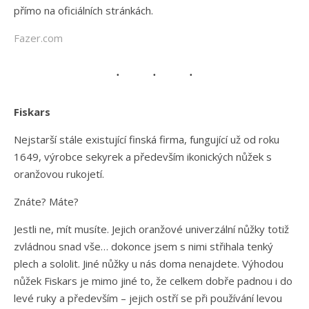
přímo na oficiálních stránkách.
Fazer.com
Fiskars
Nejstarší stále existující finská firma, fungující už od roku
1649, výrobce sekyrek a především ikonických nůžek s
oranžovou rukojetí.
Znáte? Máte?
Jestli ne, mít musíte. Jejich oranžové univerzální nůžky totiž
zvládnou snad vše… dokonce jsem s nimi střihala tenký
plech a sololit. Jiné nůžky u nás doma nenajdete. Výhodou
nůžek Fiskars je mimo jiné to, že celkem dobře padnou i do
levé ruky a především – jejich ostří se při používání levou