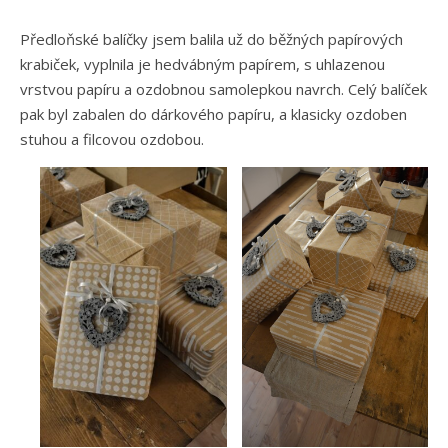
Předloňské balíčky jsem balila už do běžných papírových
krabiček, vyplnila je hedvábným papírem, s uhlazenou
vrstvou papíru a ozdobnou samolepkou navrch. Celý balíček
pak byl zabalen do dárkového papíru, a klasicky ozdoben
stuhou a filcovou ozdobou.