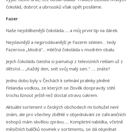
čokolád, dobrot a ubrousků však opět posíláme.
Fazer
Naše nejoblíbenější čokoláda….. a můj první tip na dárek.
Nejslavnější a nejprodávanější je Fazerin sininen… tedy
Fazerova „Modrá“… mléčná čokoláda v modrém obalu.
Jejich čokoládu Geisha si pamatuji z televizních reklam už z
dětství…. „Každý den, snít svůj malý sen..“ …. znáte?
Jednu dobu byly v Čechách k sehnání pralinky plněné
Finlandia vodkou, ze kterých se člověk doopravdy stihl
trochu líznout ještě než dostal otravu cukrem.
Aktuální sortiment v českých obchodech mi bohužel není
znám, ale pro všechny zběhlé v objednávání ze zahraničních
eshopů mám skvělou zprávu….. Kompletní nabídka, včetně
měsíčních balíčků novinek v sortimentu, se dá objednat