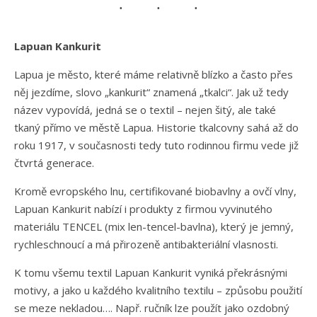
Lapuan Kankurit
Lapua je město, které máme relativně blízko a často přes
něj jezdíme, slovo „kankurit“ znamená „tkalci“. Jak už tedy
název vypovídá, jedná se o textil – nejen šitý, ale také
tkaný přímo ve městě Lapua. Historie tkalcovny sahá až do
roku 1917, v současnosti tedy tuto rodinnou firmu vede již
čtvrtá generace.
Kromě evropského lnu, certifikované biobavlny a ovčí vlny,
Lapuan Kankurit nabízí i produkty z firmou vyvinutého
materiálu TENCEL (mix len-tencel-bavlna), který je jemný,
rychleschnoucí a má přirozeně antibakteriální vlasnosti.
K tomu všemu textil Lapuan Kankurit vyniká překrásnými
motivy, a jako u každého kvalitního textilu – způsobu použití
se meze nekladou…. Např. ručník lze použít jako ozdobný