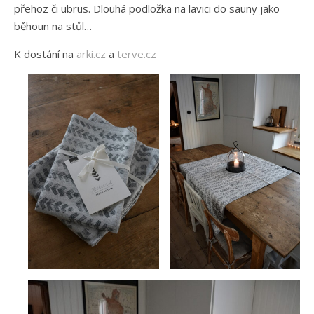
přehoz či ubrus. Dlouhá podložka na lavici do sauny jako
běhoun na stůl…
K dostání na
arki.cz
a
terve.cz