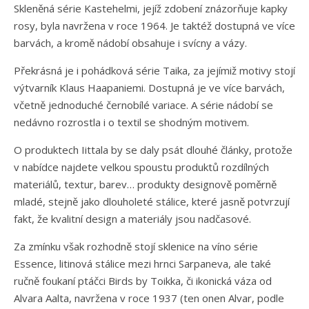
Skleněná série Kastehelmi, jejíž zdobení znázorňuje kapky
rosy, byla navržena v roce 1964. Je taktéž dostupná ve více
barvách, a kromě nádobí obsahuje i svícny a vázy.
Překrásná je i pohádková série Taika, za jejímiž motivy stojí
výtvarník Klaus Haapaniemi. Dostupná je ve více barvách,
včetně jednoduché černobílé variace. A série nádobí se
nedávno rozrostla i o textil se shodným motivem.
O produktech Iittala by se daly psát dlouhé články, protože
v nabídce najdete velkou spoustu produktů rozdílných
materiálů, textur, barev… produkty designově poměrně
mladé, stejně jako dlouholeté stálice, které jasně potvrzují
fakt, že kvalitní design a materiály jsou nadčasové.
Za zmínku však rozhodně stojí sklenice na víno série
Essence, litinová stálice mezi hrnci Sarpaneva, ale také
ručně foukaní ptáčci Birds by Toikka, či ikonická váza od
Alvara Aalta, navržena v roce 1937 (ten onen Alvar, podle