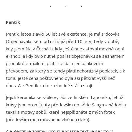
Pentik
Pentik, letos slavící 50 let své existence, je má srdcovka.
Objednávala jsem od nichž již před 10 lety, tedy v době,
kdy jsem žila v Čechách, kdy ještě neexistoval mezinárodní
e-shop, a kdy bylo nutné posílat objednávku se seznamem
produktů e-mailem, platit se dalo jen bankovním
převodem, za který se tehdy platil nehorázný poplatek, a k
tomu ještě cena poštovného byla asi pětkrát vyšší než
dnes. Ale Pentik za to rozhodně stál a stojí.
Jejich keramika se stále vyrábí ve finském Laponsku, jehož
krásy jsou promítnuty především do série Saaga – nádobí a
textil s motivy sobů, které nejspíš znáte z mých fotek
(především mou milovanou vlněnou deku).
Ale Pentik je známý i pro své krásné textilie se vzory