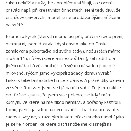
rukou nekříží a nůžky bez problémů střihají, což ocení i
praváci např. při kreativních činnostech. Není tedy divu, že
oranžový univerzální model je nejprodávanějšími nůžkami
na světě.
Kromě sekyrek (kterých máme asi pět, přičemž svou první,
miniaturní, jsem dostala kdysi dávno jako do Finska
zamilovaná puberťačka od svého taťky), nožů (těch máme
možná 11), nůžek (které ani nespočítám), zahradního a
jiného nářadí (rýč a hrábě s dřevěnou násadou jsou mé
milované, rýčem jsme vykopali základy domu) vyrábí
Fiskars také fantastické hrnce a pánve. A právě díky pánvím
ze série Rotisser jsem se i já naučila vařit. To jsem takhle
po třicítce zjistila, že jsem sice poleno, ale když mám
kuchyni, ve které na mě nikdo nemluví, a pořádný kastrol k
tomu, jsem i já schopna něco uvařit….. ba dokonce vařit s
radostí. Aby ne, s takovým kusem překrásného nádobí jako
je série Norden, ke které patří i nože (nejkrásnější na