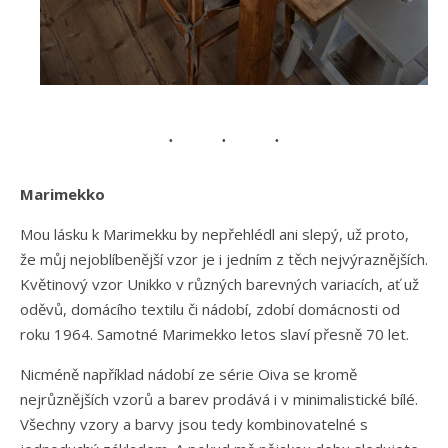
Marimekko
Mou lásku k Marimekku by nepřehlédl ani slepý, už proto,
že můj nejoblíbenější vzor je i jedním z těch nejvýraznějších.
Květinový vzor Unikko v různých barevných variacích, ať už
oděvů, domácího textilu či nádobí, zdobí domácnosti od
roku 1964. Samotné Marimekko letos slaví přesně 70 let.
Nicméně například nádobí ze série Oiva se kromě
nejrůznějších vzorů a barev prodává i v minimalistické bílé.
Všechny vzory a barvy jsou tedy kombinovatelné s