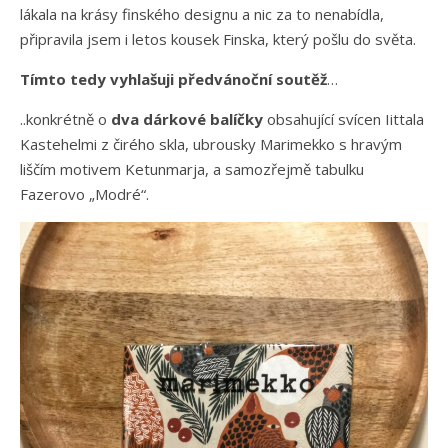
lákala na krásy finského designu a nic za to nenabídla,
připravila jsem i letos kousek Finska, který pošlu do světa.
Tímto tedy vyhlašuji předvánoční soutěž
…
..konkrétně o
dva dárkové balíčky
obsahující svícen Iittala
Kastehelmi z čirého skla, ubrousky Marimekko s hravým
liščím motivem Ketunmarja, a samozřejmě tabulku
Fazerovo „Modré“.