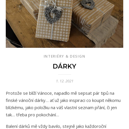
INTERIÉRY & DESIGN
DÁRKY
1. 12. 2021
Protože se blíží Vánoce, napadlo mě sepsat pár tipů na
finské vánoční dárky… ať už jako inspiraci co koupit někomu
blízkému, jako položku na váš vlastní seznam přání, či jen
tak… třeba pro pokochání…
Balení dárků mě vždy bavilo, stejně jako každoroční