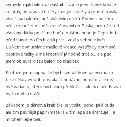
vymýšlení jak balení ozvláštnit. Tvořila jsem šílené kreace
ze stuh, omotávala balíčky různými směry a prostě trávila
více času balením, než sháněním dárků. Pomyslnou čáru
přes rozpočet mi udělalo stěhování do Finska, protože teď
všechny dárky posíláme buďto poštou, nebo je Pepa, letí-li
před Vánoci do Čech kvůli práci, vozí s sebou v kufru.
Balíkem pomuchlané mašlové kreace vystřídaly potrhané
papírové tašky a mé kreativní já hodně trpělo… ale pak
jsem objevila krásu balení do krabiček.
Protože jsem nápad, že bych své dárkové balení mohla
také někdy vyfotit, dostala až nedávno, nemám více než
dvě varianty, které bych vám předložila… ale pro představu
by to mohlo stačit.
Základem je dárková krabička. Je vcelku jedno, jaká bude,
ale čím pevnější papír (materiál), tím lépe se aranžuje… a
mnohem lépe balí.