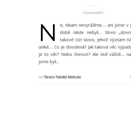
0 komentářů
N
e, nikam nevyrážíme…. ani jsme v 
době nikde nebyli… Slovo „dovo
takové cizí slovo, jehož význam n
uniká…. Co je dovolená? Jak taková věc vypadá
je to věc? Nebo činnost? Ale teď vážně…. n
jsme byli…
od
Tereza Talvikki Metsola