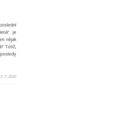
poslední
lená“ je
ám nějak
? Totiž,
aposledy
15. 7. 2020