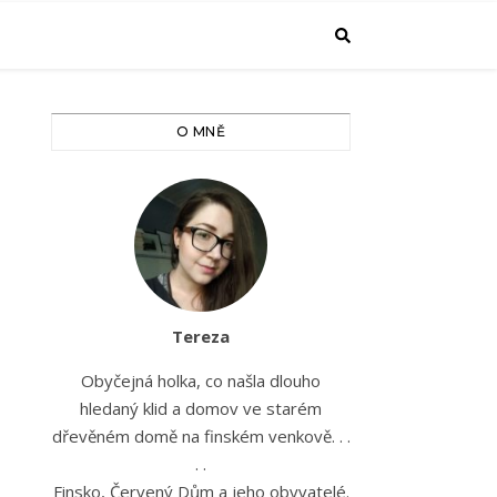
O MNĚ
Tereza
Obyčejná holka, co našla dlouho
hledaný klid a domov ve starém
dřevěném domě na finském venkově. . .
. .
Finsko, Červený Dům a jeho obyvatelé.