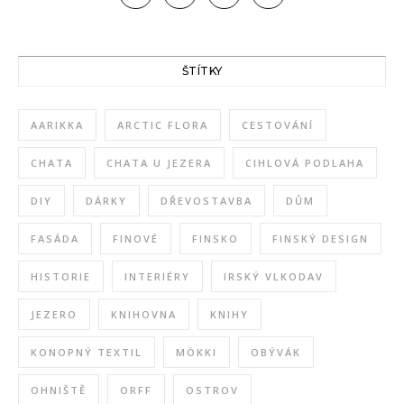
ŠTÍTKY
AARIKKA
ARCTIC FLORA
CESTOVÁNÍ
CHATA
CHATA U JEZERA
CIHLOVÁ PODLAHA
DIY
DÁRKY
DŘEVOSTAVBA
DŮM
FASÁDA
FINOVÉ
FINSKO
FINSKÝ DESIGN
HISTORIE
INTERIÉRY
IRSKÝ VLKODAV
JEZERO
KNIHOVNA
KNIHY
KONOPNÝ TEXTIL
MÖKKI
OBÝVÁK
OHNIŠTĚ
ORFF
OSTROV