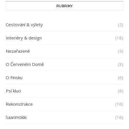
RUBRIKY
Cestování & výlety
(2)
Interiéry & design
(18)
Nezařazené
(5)
O Červeném Domě
(3)
O Finsku
(6)
Psí kluci
(6)
Rekonstrukce
(16)
Saarimökki
(16)