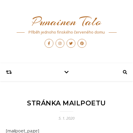
Punainen Talo
Příběh jednoho finského červeného domu
STRÁNKA MAILPOETU
5. 1. 2020
[mailpoet_page]