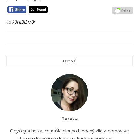
od
k3rn3l3rr0r
O MNĚ
Tereza
Obyčejná holka, co našla dlouho hledaný klid a domov ve
starém dřevěném domě na finském venkově. . . . .