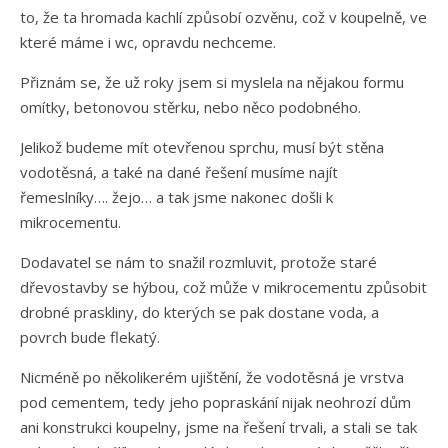
to, že ta hromada kachlí způsobí ozvěnu, což v koupelně, ve
které máme i wc, opravdu nechceme.
Přiznám se, že už roky jsem si myslela na nějakou formu
omítky, betonovou stěrku, nebo něco podobného.
Jelikož budeme mít otevřenou sprchu, musí být stěna
vodotěsná, a také na dané řešení musíme najít
řemeslníky…. žejo… a tak jsme nakonec došli k
mikrocementu.
Dodavatel se nám to snažil rozmluvit, protože staré
dřevostavby se hýbou, což může v mikrocementu způsobit
drobné praskliny, do kterých se pak dostane voda, a
povrch bude flekatý.
Nicméně po několikerém ujištění, že vodotěsná je vrstva
pod cementem, tedy jeho popraskání nijak neohrozí dům
ani konstrukci koupelny, jsme na řešení trvali, a stali se tak