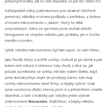
pokusnými králíky. Jak to celé dopadne za pár let, těžko říct.
Každopádně stěny (sádrokarton) jsou dvakrát ošetřené
penetrací, několika vrstvami podkladu s perlinkou, a dvěma
vrstvami mikrocementu s „lakem“, který ho dělá
omyvatelným. Stěnu se sprchami jsme nechali obložit
hexagonem ve stejném odstínu jako podlahu, jen v trochu
menším rozměru.
Výběr odstínu mikrocementu byl fakt super, to vám řeknu…
Jako člověk, který si pořídí vzorky, rozhodí je po domě a pak
kolem nich měsíce či dokonce roky chodí, a dívá se, jak
působí za měnícího se světla, mě fakt málem šlehlo, když
jsme dostali pokyn dojet do prodejny barev, kde mají
vzorky mikrocementu dané firmy, a nějaký vybrat. Vzali
jsme vzorkovou dlažici, kterou jsem si s předstihem zvládla
objednat, a tam z krabičky pár odstínu jeden vybrali
(mikrocement
Novacolor
, Wall2Floor, a kdyby někoho