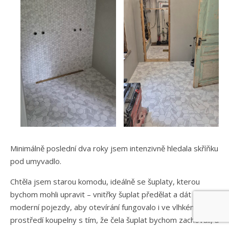
Minimálně poslední dva roky jsem intenzivně hledala skříňku
pod umyvadlo.
Chtěla jsem starou komodu, ideálně se šuplaty, kterou
bychom mohli upravit – vnitřky šuplat předělat a dát na
moderní pojezdy, aby otevírání fungovalo i ve vlhkém
prostředí koupelny s tím, že čela šuplat bychom zachovali, a