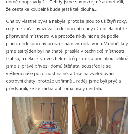
domě doopravdy žít. Tehdy jsme samozřejmě ani netušili,
že cesta ke koupelně bude ještě tak dlouhá…
Ona by vlastně bývala nebyla, protože jsou to už čtyři roky,
co jsme začali uvažovat o dokončení tehdy už docela dobře
připravené místnosti. Ale protože nikdy nic nejde podle
plánu, nedokončený prostor nám vytopila voda. V době, kdy
jsme asi týden byli na chatě, praskla v technické místnosti
trubka, a několik stovek hektolitrů proteklo podlahou. Jelikož
jsme si právě přivezli domů štěňata, soustředila se
veškerá naše pozornost na ně, a také na zvelebování
ostrovní chaty, protože upřímně… raději jsme byli pryč a
předstírali, že se žádná pohroma nikdy nestala.