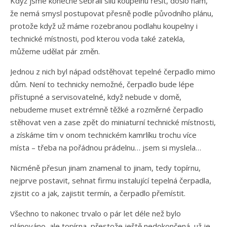
Když jsme konečně sebrali sílu koupelnu řešit, došlo nám,
že nemá smysl postupovat přesně podle původního plánu,
protože když už máme rozebranou podlahu koupelny i
technické místnosti, pod kterou voda také zatekla,
můžeme udělat pár změn.
Jednou z nich byl nápad odstěhovat tepelné čerpadlo mimo
dům. Není to technicky nemožné, čerpadlo bude lépe
přístupné a servisovatelné, když nebude v domě,
nebudeme muset extrémně těžké a rozměrné čerpadlo
stěhovat ven a zase zpět do miniaturní technické místnosti,
a získáme tím v onom technickém kamrlíku trochu více
místa – třeba na pořádnou prádelnu… jsem si myslela…
Nicméně přesun jinam znamenal to jinam, tedy topírnu,
nejprve postavit, sehnat firmu instalující tepelná čerpadla,
zjistit co a jak, zajistit termín, a čerpadlo přemístit.
Všechno to nakonec trvalo o pár let déle než bylo
plánováno, ale topírna, přestože ještě nedokončená, už je