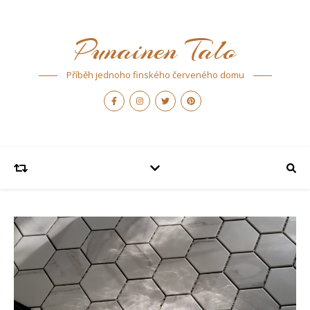
Punainen Talo
Příběh jednoho finského červeného domu