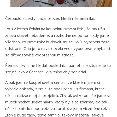
Čerpadlo z cesty, začal proces hledání řemeslníků.
Po 12 letech čekání na koupelnu jsme si řekli, že my už ji
znovu stavět nebudeme, a rozhodně ne po tom, kdy jsme
všechno, co jsme roky budovali, museli kvůli vytopení zase
odstranit. Ona je to navíc docela věda vybudovat v hýbající
se dřevostavbě vodotěsnou místnost.
Řemeslníky jsme hledali posledních pár let, ale situace je tu
stejná jako v Čechách, kvalitního aby pohledal….
A pak jsem v koupelnovém centru, ve kterém jsem si
vybrala obklady, zjistila, že spolupracují s firmami, které
dělají realizace jejich projektů. Chyták byl v tom, že jsme si
museli nechat udělat návrh, který byl sice zdarma, ale tak
nějak ho nikdo nepotřeboval, protože jsem víceméně řekla
„tohle bude tady, tohle támhle, takový materiál, taková