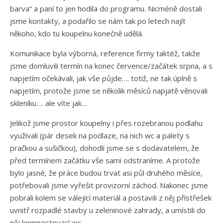
barva“ a paní to jen hodila do programu. Nicméně dostali
jsme kontakty, a podařilo se nám tak po letech najít
někoho, kdo tu koupelnu konečně udělá.
Komunikace byla výborná, reference firmy taktéž, takže
jsme domluvili termín na konec července/začátek srpna, a s
napjetím očekávali, jak vše půjde…. totiž, ne tak úplně s
napjetím, protože jsme se několik měsíců napjatě věnovali
skleníku…. ale víte jak…
Jelikož jsme prostor koupelny i přes rozebranou podlahu
využívali (pár desek na podlaze, na nich wc a palety s
pračkou a sušičkou), dohodli jsme se s dodavatelem, že
před termínem začátku vše sami odstraníme. A protože
bylo jasné, že práce budou trvat asi půl druhého měsíce,
potřebovali jsme vyřešit provizorní záchod. Nakonec jsme
pobrali kolem se válející materiál a postavili z něj přístřešek
uvnitř rozpadlé stavby u zeleninové zahrady, a umístili do
něj kompostovací wc.