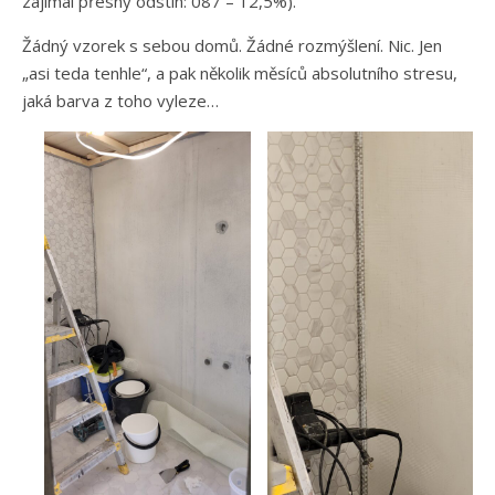
zajímal přesný odstín: 087 – 12,5%).
Žádný vzorek s sebou domů. Žádné rozmýšlení. Nic. Jen
„asi teda tenhle“, a pak několik měsíců absolutního stresu,
jaká barva z toho vyleze…