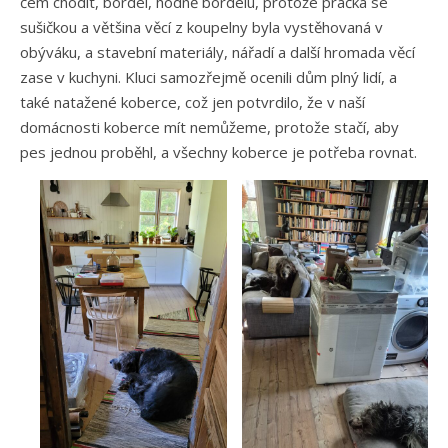
čem chodit, bordel, hodně bordelu, protože pračka se
sušičkou a většina věcí z koupelny byla vystěhovaná v
obýváku, a stavební materiály, nářadí a další hromada věcí
zase v kuchyni. Kluci samozřejmě ocenili dům plný lidí, a
také natažené koberce, což jen potvrdilo, že v naší
domácnosti koberce mít nemůžeme, protože stačí, aby
pes jednou proběhl, a všechny koberce je potřeba rovnat.