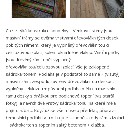
Co se týká konstrukce koupelny… Venkovní stěny jsou
masivní trámy se dvěma vrstvami dřevovláknitých desek
pobitých rámem, který je vyplněný dřevovláknitou či
celulozovou izolací, kolem okna lněné vlákno. Vnitřní příčky
jsou dřevěný rám, opět vyplněný
dřevovláknitou/celulozovou izolací. Vše je zaklopené
sádrokartonem. Podlaha je v podstatě to samé – (visutý)
masivní rám, zespodu zavřený dřevovláknitou deskou,
vyplněný celulozou + původní podlaha měla na masivním
rámu desky s drážkou pro podlahové topení (viz starší
fotky), a navrch dvě vrstvy sádrokartonu, na které měla
přijít dlažba…. Když už se vše muselo předělat, připravili
řemeslníci podlahu v trochu jiné skladbě – tedy rám s izolací
+ sádrokarton s topením zalitý betonem + dlažba.