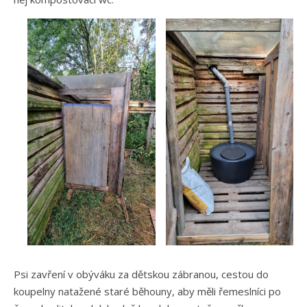
Psi zavření v obýváku za dětskou zábranou, cestou do
koupelny natažené staré běhouny, aby měli řemeslníci po