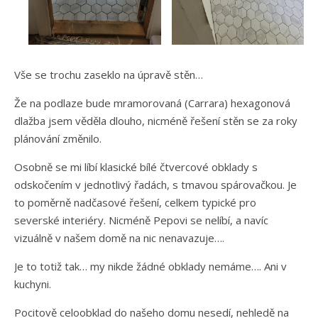
Vše se trochu zaseklo na úpravě stěn…
Že na podlaze bude mramorovaná (Carrara) hexagonová
dlažba jsem věděla dlouho, nicméně řešení stěn se za roky
plánování změnilo.
Osobně se mi líbí klasické bílé čtvercové obklady s
odskočením v jednotlivý řadách, s tmavou spárovačkou. Je
to poměrně nadčasové řešení, celkem typické pro
severské interiéry. Nicméně Pepovi se nelíbí, a navíc
vizuálně v našem domě na nic nenavazuje….
Je to totiž tak… my nikde žádné obklady nemáme…. Ani v
kuchyni.
Pocitově celoobklad do našeho domu nesedí, nehledě na