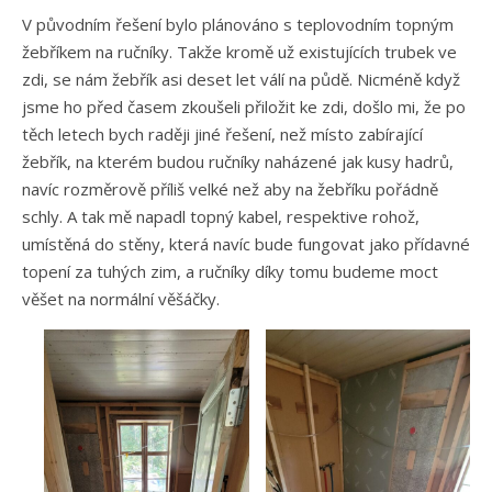
V původním řešení bylo plánováno s teplovodním topným
žebříkem na ručníky. Takže kromě už existujících trubek ve
zdi, se nám žebřík asi deset let válí na půdě. Nicméně když
jsme ho před časem zkoušeli přiložit ke zdi, došlo mi, že po
těch letech bych raději jiné řešení, než místo zabírající
žebřík, na kterém budou ručníky naházené jak kusy hadrů,
navíc rozměrově příliš velké než aby na žebříku pořádně
schly. A tak mě napadl topný kabel, respektive rohož,
umístěná do stěny, která navíc bude fungovat jako přídavné
topení za tuhých zim, a ručníky díky tomu budeme moct
věšet na normální věšáčky.